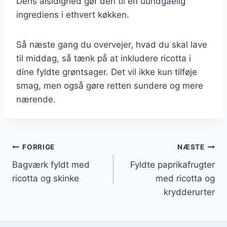
Dens alsidighed gør den til en uundgåelig
ingrediens i ethvert køkken.
Så næste gang du overvejer, hvad du skal lave
til middag, så tænk på at inkludere ricotta i
dine fyldte grøntsager. Det vil ikke kun tilføje
smag, men også gøre retten sundere og mere
nærende.
Indlægsnavigation
FORRIGE
NÆSTE
Bagværk fyldt med
Fyldte paprikafrugter
ricotta og skinke
med ricotta og
krydderurter