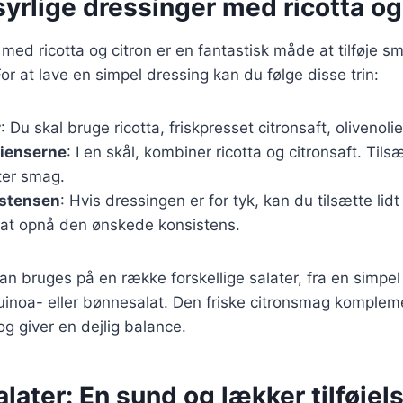
syrlige dressinger med ricotta og
med ricotta og citron er en fantastisk måde at tilføje sm
or at lave en simpel dressing kan du følge disse trin:
r
: Du skal bruge ricotta, friskpresset citronsaft, olivenoli
dienserne
: I en skål, kombiner ricotta og citronsaft. Tils
ter smag.
istensen
: Hvis dressingen er for tyk, kan du tilsætte lid
r at opnå den ønskede konsistens.
n bruges på en række forskellige salater, fra en simpel g
inoa- eller bønnesalat. Den friske citronsmag kompleme
g giver en dejlig balance.
salater: En sund og lækker tilføjel