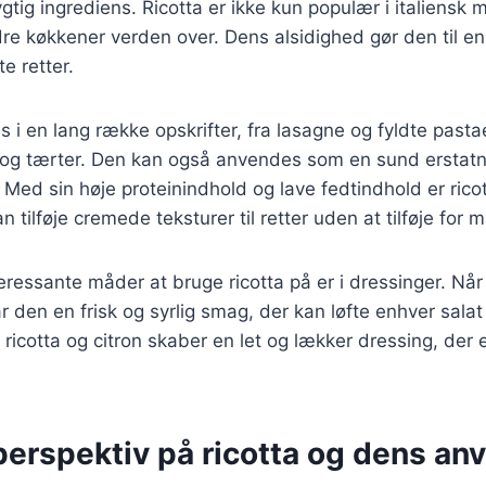
gtig ingrediens. Ricotta er ikke kun populær i italiensk
e køkkener verden over. Dens alsidighed gør den til en 
e retter.
 i en lang række opskrifter, fra lasagne og fyldte pastae
g tærter. Den kan også anvendes som en sund erstatnin
 Med sin høje proteinindhold og lave fedtindhold er rico
n tilføje cremede teksturer til retter uden at tilføje for 
eressante måder at bruge ricotta på er i dressinger. Nå
r den en frisk og syrlig smag, der kan løfte enhver salat e
icotta og citron skaber en let og lækker dressing, der er
perspektiv på ricotta og dens an