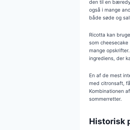
den til en bæredy
også i mange andr
både søde og salt
Ricotta kan bruges
som cheesecake o
mange opskrifter.
ingrediens, der ka
En af de mest int
med citronsaft, få
Kombinationen af r
sommerretter.
Historisk 