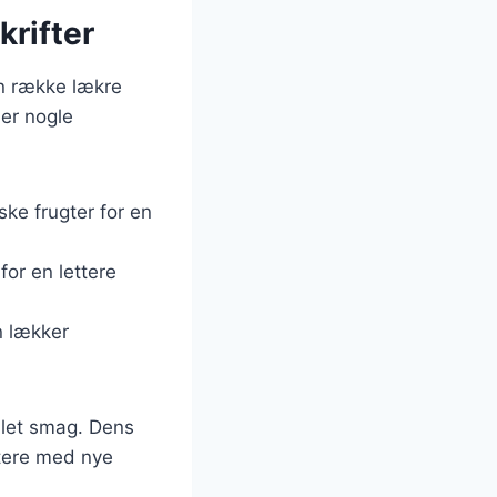
krifter
en række lækre
 er nogle
ske frugter for en
for en lettere
n lækker
 let smag. Dens
ntere med nye