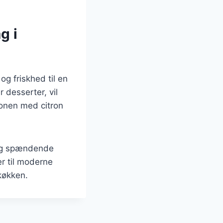
g i
og friskhed til en
r desserter, vil
onen med citron
 og spændende
er til moderne
 køkken.