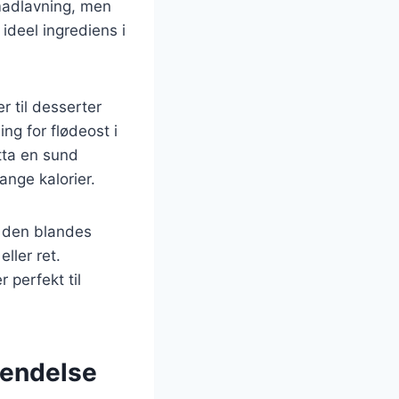
 madlavning, men
ideel ingrediens i
r til desserter
g for flødeost i
tta en sund
mange kalorier.
r den blandes
ller ret.
 perfekt til
vendelse