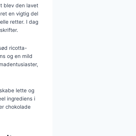
gt blev den lavet
et en vigtig del
lle retter. I dag
krifter.
sød ricotta-
ens og en mild
 madentusiaster,
 skabe lette og
el ingrediens i
ler chokolade