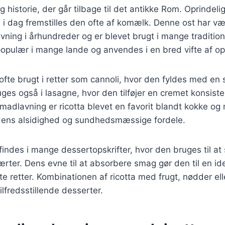
g historie, der går tilbage til det antikke Rom. Oprindeli
i dag fremstilles den ofte af komælk. Denne ost har vær
vning i århundreder og er blevet brugt i mange traditione
 populær i mange lande og anvendes i en bred vifte af ops
ta ofte brugt i retter som cannoli, hvor den fyldes med en 
ges også i lasagne, hvor den tilføjer en cremet konsist
adlavning er ricotta blevet en favorit blandt kokke og
ens alsidighed og sundhedsmæssige fordele.
findes i mange dessertopskrifter, hvor den bruges til at
ærter. Dens evne til at absorbere smag gør den til en ide
e retter. Kombinationen af ricotta med frugt, nødder el
ilfredsstillende desserter.