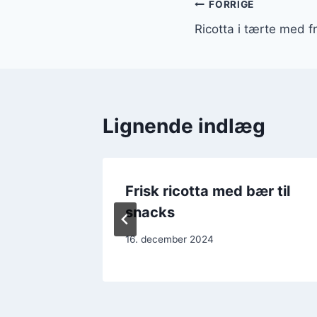
Indlægsnavi
FORRIGE
Ricotta i tærte med f
Lignende indlæg
e i
Frisk ricotta med bær til
snacks
16. december 2024