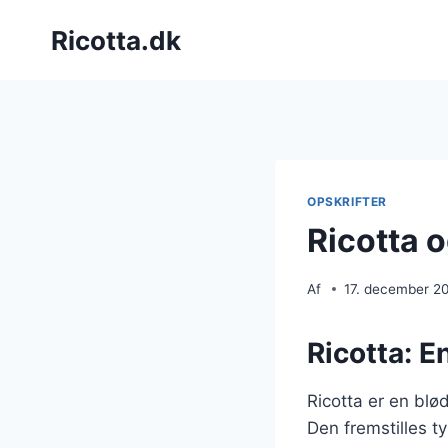
Fortsæt
Ricotta.dk
til
indhold
OPSKRIFTER
Ricotta 
Af
17. december 2
Ricotta: E
Ricotta er en blø
Den fremstilles ty