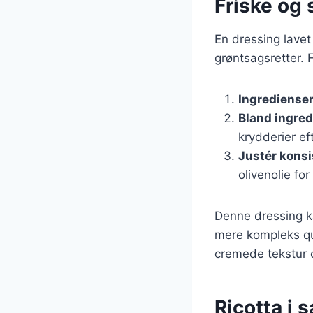
Friske og 
En dressing lavet 
grøntsagsretter. F
Ingrediense
Bland ingre
krydderier ef
Justér kons
olivenolie fo
Denne dressing ka
mere kompleks qu
cremede tekstur o
Ricotta i 