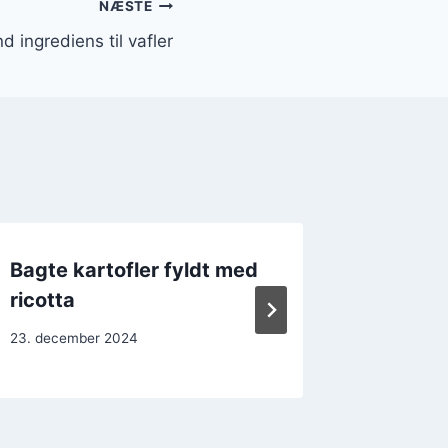
NÆSTE
d ingrediens til vafler
Bagte kartofler fyldt med
Rissott
ricotta
svamp
23. december 2024
21. decemb