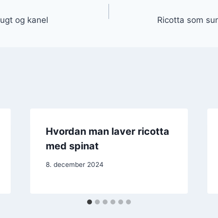
gation
rugt og kanel
Ricotta som sun
Hvordan man laver ricotta
med spinat
8. december 2024