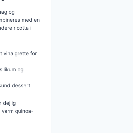
smag og
ombineres med en
dere ricotta i
 vinaigrette for
silikum og
 sund dessert.
 dejlig
en varm quinoa-