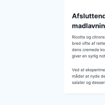
Afsluttend
madlavni
Ricotta og citron
bred vifte af rett
dens cremede kon
giver en syrlig no
Ved at eksperime
måder at nyde den
salater og dessert