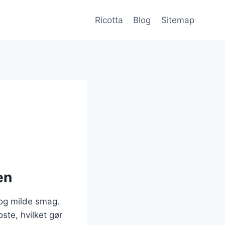
Ricotta
Blog
Sitemap
en
 og milde smag.
oste, hvilket gør