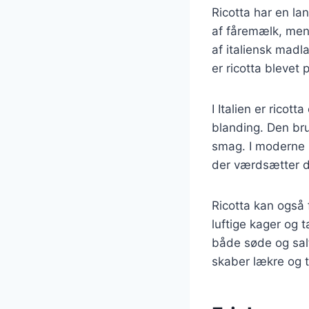
Ricotta har en lan
af fåremælk, men 
af italiensk madla
er ricotta blevet
I Italien er ricot
blanding. Den bru
smag. I moderne m
der værdsætter d
Ricotta kan også 
luftige kager og t
både søde og salt
skaber lækre og t