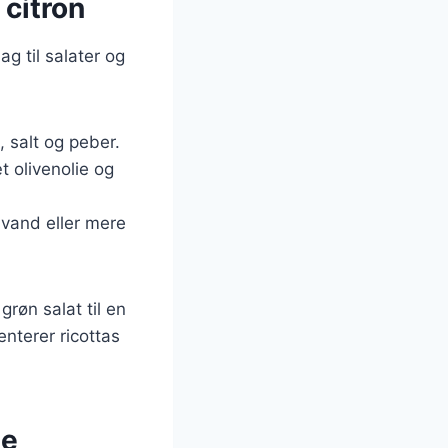
 citron
ag til salater og
e, salt og peber.
æt olivenolie og
t vand eller mere
røn salat til en
nterer ricottas
se