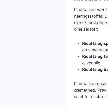
Ricotta kan være e
næringsstoffer. 
række forskellige 
dine salater:
Ricotta og s
en sund salat
Ricotta og t
olivenolie.
Ricotta og b
Ricotta kan også b
cremethed. Prøv a
salat for ekstra 