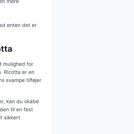
 en mere
vad enten det er
tta
d mulighed for
 Ricotta er en
s svampe tilføjer
cer, kan du skabe
en til en fest
t sikkert