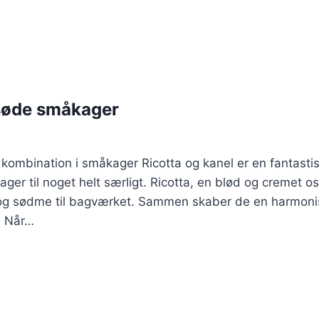
 søde småkager
 kombination i småkager Ricotta og kanel er en fantasti
er til noget helt særligt. Ricotta, en blød og cremet ost,
og sødme til bagværket. Sammen skaber de en harmonis
. Når…