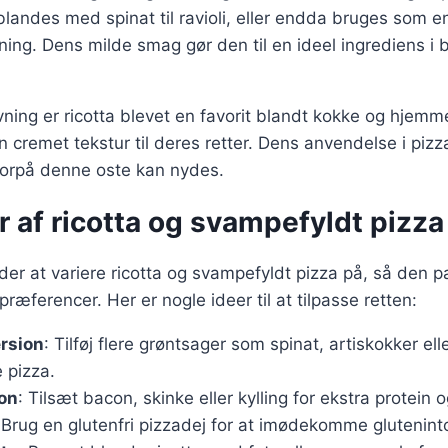
 blandes med spinat til ravioli, eller endda bruges som 
ing. Dens milde smag gør den til en ideel ingrediens i
ing er ricotta blevet en favorit blandt kokke og hjemm
en cremet tekstur til deres retter. Dens anvendelse i pizz
orpå denne oste kan nydes.
r af ricotta og svampefyldt pizza
r at variere ricotta og svampefyldt pizza på, så den pa
ræferencer. Her er nogle ideer til at tilpasse retten:
rsion
: Tilføj flere grøntsager som spinat, artiskokker el
 pizza.
on
: Tilsæt bacon, skinke eller kylling for ekstra protein 
 Brug en glutenfri pizzadej for at imødekomme glutenint