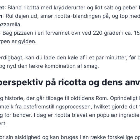
et
: Bland ricotta med krydderurter og lidt salt og peber f
n
: Rul dejen ud, smør ricotta-blandingen på, og top me
zarella.
: Bag pizzaen i en forvarmet ovn ved 220 grader i ca. 15
orpen er gylden.
rdigbagt, kan du lade den køle af i et par minutter, før
og nyd den lækre kombination af smag.
perspektiv på ricotta og dens an
g historie, der går tilbage til oldtidens Rom. Oprindeligt 
ælk fra ostefremstillingsprocessen, hvilket gjorde det 
g for bønder. I dag er ricotta blevet en populær ingredie
rt.
for sin alsidighed og kan bruges i en række forskellige o