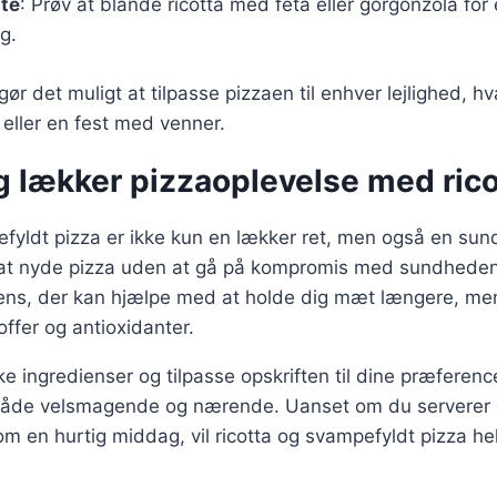
ste
: Prøv at blande ricotta med feta eller gorgonzola for
g.
gør det muligt at tilpasse pizzaen til enhver lejlighed, h
eller en fest med venner.
g lækker pizzaoplevelse med rico
fyldt pizza er ikke kun en lækker ret, men også en sun
at nyde pizza uden at gå på kompromis med sundheden.
iens, der kan hjælpe med at holde dig mæt længere, men
offer og antioxidanter.
ke ingredienser og tilpasse opskriften til dine præferen
 både velsmagende og nærende. Uanset om du serverer d
om en hurtig middag, vil ricotta og svampefyldt pizza hel