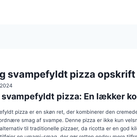
og svampefyldt pizza opskrift
 2024
g svampefyldt pizza: En lækker k
fyldt pizza er en skøn ret, der kombinerer den cremede
jordnære smag af svampe. Denne pizza er ikke kun ve
ternativ til traditionelle pizzaer, da ricotta er en god kil
ilføjer en umami-smag, der gør retten endnu mere tilfre