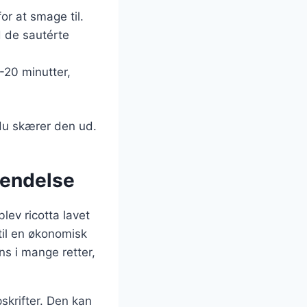
or at smage til.
d de sautérte
-20 minutter,
 du skærer den ud.
vendelse
blev ricotta lavet
til en økonomisk
ns i mange retter,
pskrifter. Den kan