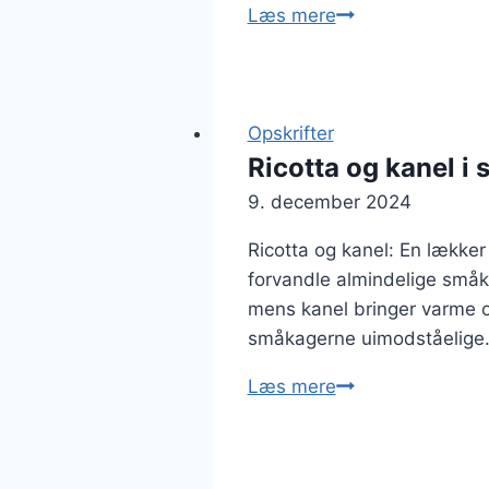
Ricotta
Læs mere
og
hvidløg
som
dip
Opskrifter
til
Ricotta og kanel i
grøntsager
9. december 2024
Ricotta og kanel: En lækker
forvandle almindelige småkag
mens kanel bringer varme 
småkagerne uimodståelige
Ricotta
Læs mere
og
kanel
i