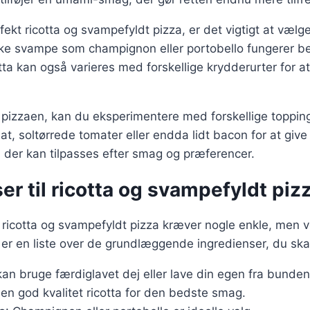
fekt ricotta og svampefyldt pizza, er det vigtigt at vælge
ske svampe som champignon eller portobello fungerer be
ta kan også varieres med forskellige krydderurter for at 
 pizzaen, kan du eksperimentere med forskellige toppin
nat, soltørrede tomater eller endda lidt bacon for at give
t, der kan tilpasses efter smag og præferencer.
er til ricotta og svampefyldt piz
r ricotta og svampefyldt pizza kræver nogle enkle, men
 er en liste over de grundlæggende ingredienser, du ska
kan bruge færdiglavet dej eller lave din egen fra bunden
 en god kvalitet ricotta for den bedste smag.