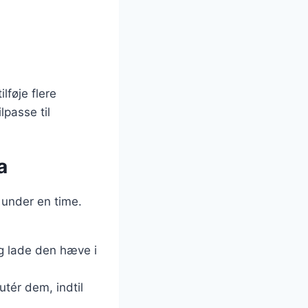
lføje flere
lpasse til
a
 under en time.
og lade den hæve i
utér dem, indtil