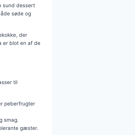
en sund dessert
 både søde og
ekokke, der
a er blot en af de
sser til
ler peberfrugter
og smag.
olerante gæster.