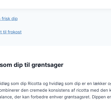
gation
 frisk dip
 til frokost
som dip til grøntsager
 hvidløg som dip Ricotta og hvidløg som dip er en lækker
ombinerer den cremede konsistens af ricotta med den kr
balance, der kan forbedre enhver grøntsagsret. Dippen 