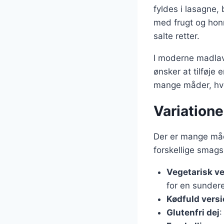
fyldes i lasagne,
med frugt og honn
salte retter.
I moderne madlavn
ønsker at tilføje 
mange måder, hv
Variatione
Der er mange måde
forskellige smagsp
Vegetarisk ve
for en sundere
Kødfuld versi
Glutenfri dej
: