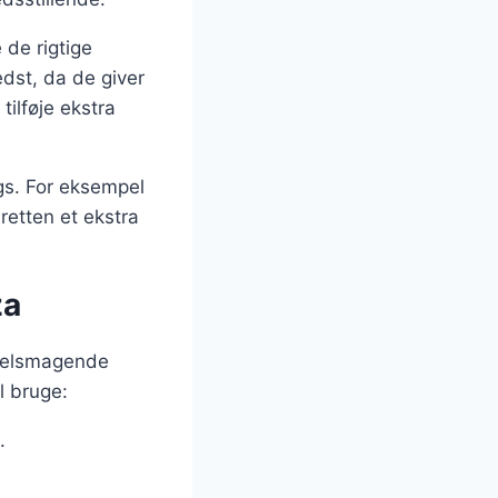
 de rigtige
dst, da de giver
tilføje ekstra
gs. For eksempel
 retten et ekstra
za
 velsmagende
l bruge:
.