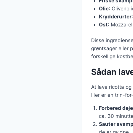
Friske svamp
Olie
: Olivenol
Krydderurter
Ost
: Mozzarell
Disse ingrediense
grøntsager eller p
forskellige kostb
Sådan lave
At lave ricotta o
Her er en trin-for-
Forbered dej
ca. 30 minutte
Sauter svam
de er gyldne.