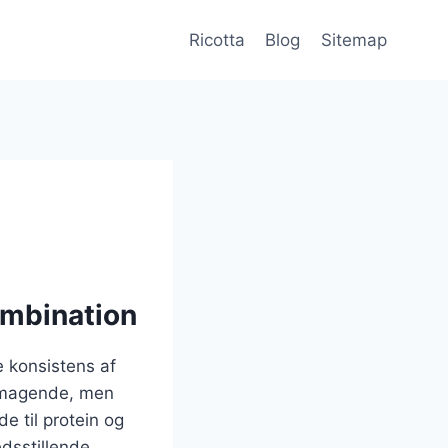
Ricotta
Blog
Sitemap
ombination
 konsistens af
lsmagende, men
de til protein og
dsstillende.