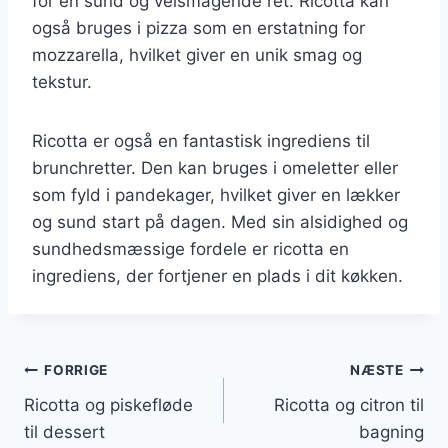
for en sund og velsmagende ret. Ricotta kan
også bruges i pizza som en erstatning for
mozzarella, hvilket giver en unik smag og
tekstur.
Ricotta er også en fantastisk ingrediens til
brunchretter. Den kan bruges i omeletter eller
som fyld i pandekager, hvilket giver en lækker
og sund start på dagen. Med sin alsidighed og
sundhedsmæssige fordele er ricotta en
ingrediens, der fortjener en plads i dit køkken.
Indlægsnavigation
FORRIGE
NÆSTE
Ricotta og piskefløde
Ricotta og citron til
til dessert
bagning