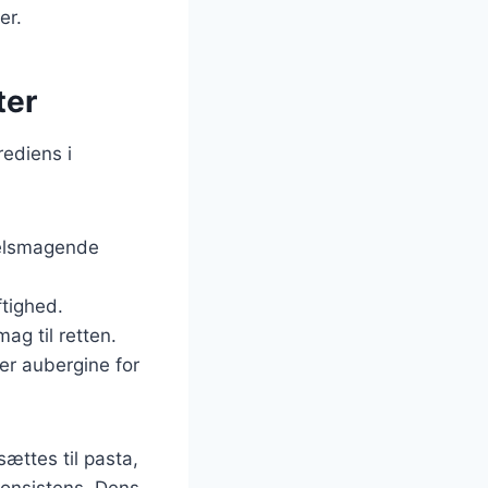
er.
ter
rediens i
 velsmagende
ftighed.
ag til retten.
ler aubergine for
ættes til pasta,
konsistens. Dens