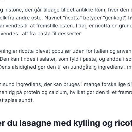
g historie, der går tilbage til det antikke Rom, hvor den 
 fra andre oste. Navnet “ricotta” betyder “genkogt”, hvi
vendes til at fremstille osten. I dag er ricotta en grundp
endes i alt fra pasta til desserter.
ing er ricotta blevet populær uden for Italien og anve
. Den kan findes i salater, som fyld i pasta, og endda i s
Dens alsidighed gør den til en uundgåelig ingrediens i 
n sund ingrediens, der kan bruges i mange forskellige di
men rig på protein og calcium, hvilket gør den til et frem
t spise sundt.
r du lasagne med kylling og rico