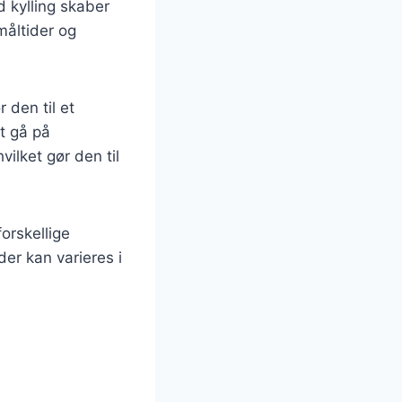
 kylling skaber
måltider og
 den til et
t gå på
lket gør den til
orskellige
der kan varieres i