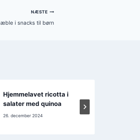
NÆSTE
 æble i snacks til børn
Hjemmelavet ricotta i
Ricotta 
salater med quinoa
dipsau
26. december 2024
24. decem