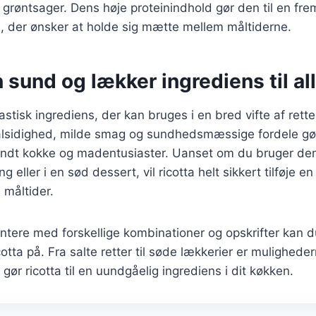
 grøntsager. Dens høje proteinindhold gør den til en fr
, der ønsker at holde sig mætte mellem måltiderne.
n sund og lækker ingrediens til all
astisk ingrediens, der kan bruges i en bred vifte af retter
alsidighed, milde smag og sundhedsmæssige fordele gør 
andt kokke og madentusiaster. Uanset om du bruger den
g eller i en sød dessert, vil ricotta helt sikkert tilføje e
 måltider.
ntere med forskellige kombinationer og opskrifter kan 
otta på. Fra salte retter til søde lækkerier er mulighed
 gør ricotta til en uundgåelig ingrediens i dit køkken.