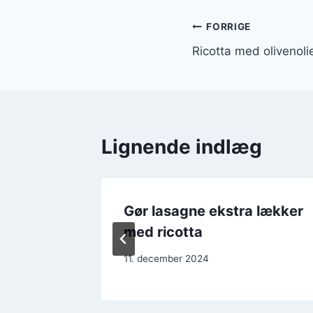
Indlægsnavi
FORRIGE
Ricotta med olivenoli
Lignende indlæg
lgratin
Gør lasagne ekstra lækker
med ricotta
11. december 2024