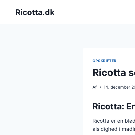
Fortsæt
Ricotta.dk
til
indhold
OPSKRIFTER
Ricotta s
Af
14. december 2
Ricotta: E
Ricotta er en blø
alsidighed i madl