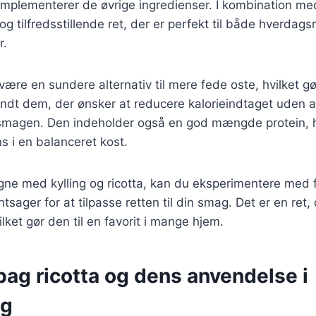
mplementerer de øvrige ingredienser. I kombination med
og tilfredsstillende ret, der er perfekt til både hverdags
r.
ære en sundere alternativ til mere fede oste, hvilket gør
ndt dem, der ønsker at reducere kalorieindtaget uden a
agen. Den indeholder også en god mængde protein, hvi
ns i en balanceret kost.
gne med kylling og ricotta, kan du eksperimentere med f
tsager for at tilpasse retten til din smag. Det er en ret, 
lket gør den til en favorit i mange hjem.
bag ricotta og dens anvendelse i
ng