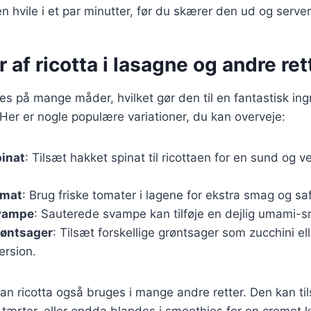
 hvile i et par minutter, før du skærer den ud og server
r af ricotta i lasagne og andre ret
res på mange måder, hvilket gør den til en fantastisk ing
. Her er nogle populære variationer, du kan overveje:
pinat
: Tilsæt hakket spinat til ricottaen for en sund og
omat
: Brug friske tomater i lagene for ekstra smag og sa
svampe
: Sauterede svampe kan tilføje en dejlig umami-sm
røntsager
: Tilsæt forskellige grøntsager som zucchini el
ersion.
n ricotta også bruges i mange andre retter. Den kan tils
 tærter, eller endda blandes i smoothies for en cremet 