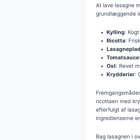
At lave lasagne m
grundlæggende ing
Kylling
: Kogt
Ricotta
: Fris
Lasagneplad
Tomatsauce
Ost
: Revet m
Krydderier
: 
Fremgangsmåden e
ricottaen med kry
efterfulgt af lasa
ingredienserne er
Bag lasagnen i ov