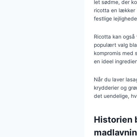
let sødme, der ko
ricotta en lækker 
festlige lejlighede
Ricotta kan også v
populært valg bla
kompromis med sm
en ideel ingredie
Når du laver lasa
krydderier og grøn
det uendelige, hvi
Historien 
madlavni