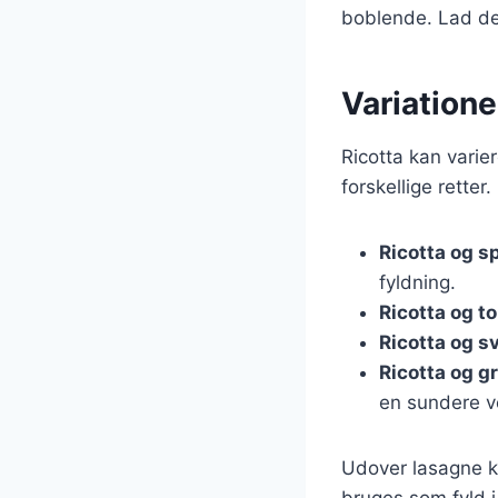
boblende. Lad den
Variatione
Ricotta kan varie
forskellige retter
Ricotta og s
fyldning.
Ricotta og t
Ricotta og 
Ricotta og g
en sundere v
Udover lasagne ka
bruges som fyld i