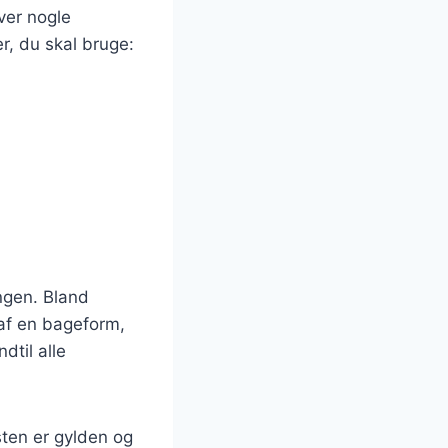
æver nogle
r, du skal bruge:
ngen. Bland
 af en bageform,
dtil alle
sten er gylden og