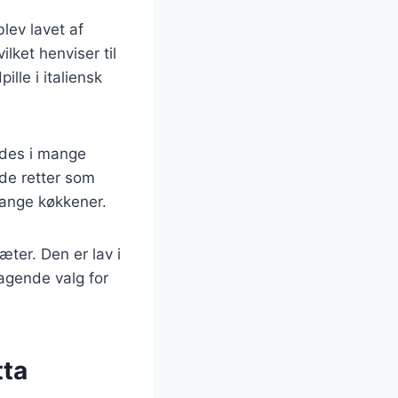
blev lavet af
lket henviser til
ille i italiensk
ndes i mange
øde retter som
mange køkkener.
æter. Den er lav i
ragende valg for
tta