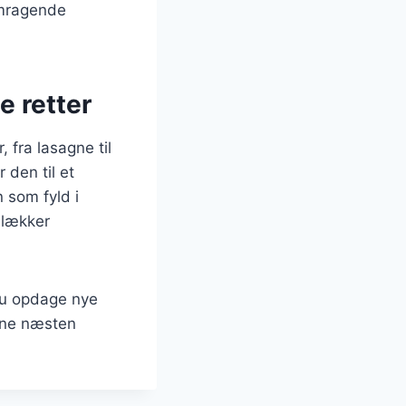
emragende
e retter
, fra lasagne til
den til et
 som fyld i
n lækker
du opdage nye
erne næsten