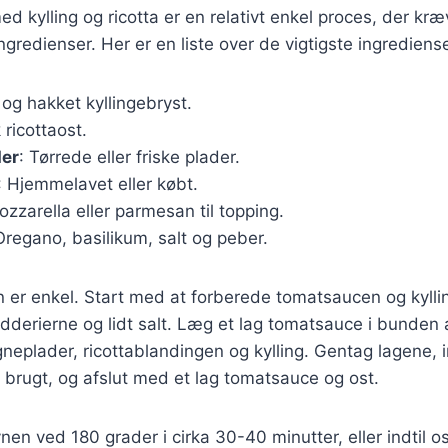
ed kylling og ricotta er en relativt enkel proces, der kr
redienser. Her er en liste over de vigtigste ingrediense
 og hakket kyllingebryst.
k ricottaost.
er
: Tørrede eller friske plader.
: Hjemmelavet eller købt.
ozzarella eller parmesan til topping.
Oregano, basilikum, salt og peber.
r enkel. Start med at forberede tomatsaucen og kylli
dderierne og lidt salt. Læg et lag tomatsauce i bunden
gneplader, ricottablandingen og kylling. Gentag lagene, in
 brugt, og afslut med et lag tomatsauce og ost.
nen ved 180 grader i cirka 30-40 minutter, eller indtil o