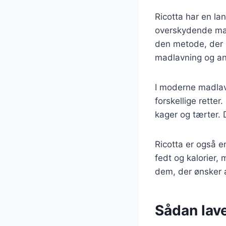
Ricotta har en lan
overskydende mælk
den metode, der an
madlavning og anv
I moderne madlavn
forskellige retter
kager og tærter. 
Ricotta er også e
fedt og kalorier, 
dem, der ønsker a
Sådan lave