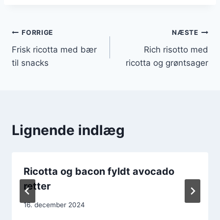
Indlægsnavigation
FORRIGE
NÆSTE
Frisk ricotta med bær
Rich risotto med
til snacks
ricotta og grøntsager
Lignende indlæg
Ricotta og bacon fyldt avocado
retter
16. december 2024