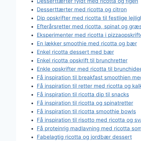
Desserttærter fyldt med ricotta og figen
Desserttærter med ricotta og citron
Dip opskrifter med ricotta til festlige lejli
Efterårsretter med ricotta, spinat og græ
Eksperimenter med ricotta i pizzaopskrift
En lækker smoothie med ricotta og bær
Enkel ricotta dessert med bær
Enkel ricotta opskrift til brunchretter
Enkle opskrifter med ricotta til brunchide
Få inspiration til breakfast smoothien me
Få inspiration til retter med ricotta og ka
Få inspiration til ricotta dip til snacks
Få inspiration til ricotta og spinatretter
Få inspiration til ricotta smoothie bowls
Få inspiration til risotto med ricotta og 
Få proteinrig madlavning med ricotta so
Fabelagtig ricotta og jordbær dessert