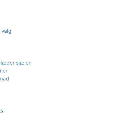
 valg
glæder sjælen
ner
nmad
ns