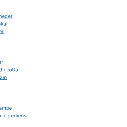
gheder
skar
er
er
d ricotta
lkun
svampe
m ingrediens