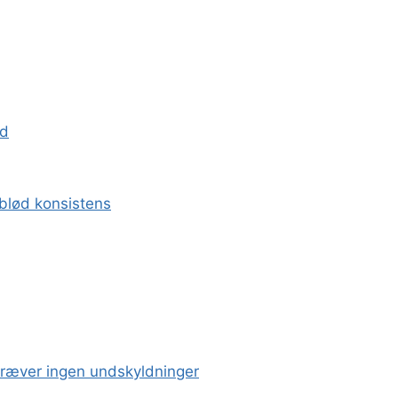
ed
 blød konsistens
kræver ingen undskyldninger