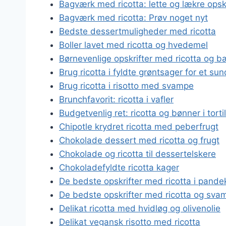
Bagværk med ricotta: lette og lækre opskr
Bagværk med ricotta: Prøv noget nyt
Bedste dessertmuligheder med ricotta
Boller lavet med ricotta og hvedemel
Børnevenlige opskrifter med ricotta og b
Brug ricotta i fyldte grøntsager for et sun
Brug ricotta i risotto med svampe
Brunchfavorit: ricotta i vafler
Budgetvenlig ret: ricotta og bønner i tort
Chipotle krydret ricotta med peberfrugt
Chokolade dessert med ricotta og frugt
Chokolade og ricotta til dessertelskere
Chokoladefyldte ricotta kager
De bedste opskrifter med ricotta i pande
De bedste opskrifter med ricotta og sva
Delikat ricotta med hvidløg og olivenolie
Delikat vegansk risotto med ricotta