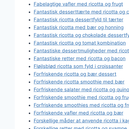
Fabelagtige vafler med ricotta og frugt
Fantastisk desserttærte med ricotta og 
Fantastisk ricotta dessertfyld til tærter
Fantastisk ricotta med bær og honning
Fantastisk ricotta og chokolade dessertf
Fantastisk ricotta og tomat kombination
Fantastiske dessertmuligheder med ricot
Fantastiske retter med ricotta og bacon
Fløjlsblød ricotta som fyld i croissanter
Forfriskende ricotta og bær dessert
Forfriskende ricotta smoothie med bær
Forfriskende salater med ricotta og quin
Forfriskende smoothie med ricotta og fru
Forfriskende smoothies med ricotta og fr
Forfriskende vafler med ricotta og bær
Forskellige måder at anvende ricotta i ka
Forskellige retter med ricotta og svampe