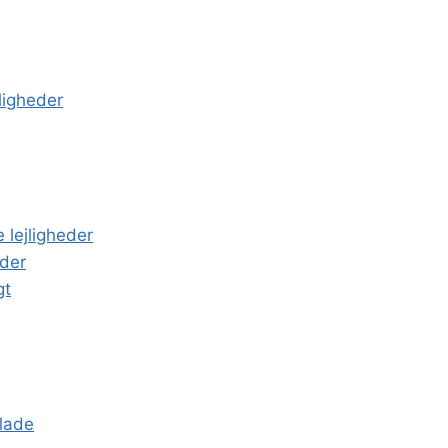
jligheder
e lejligheder
dder
gt
olade