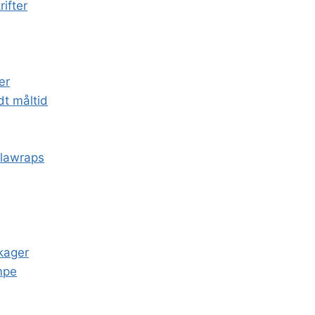
ifter
ær
dt måltid
illawraps
kager
mpe