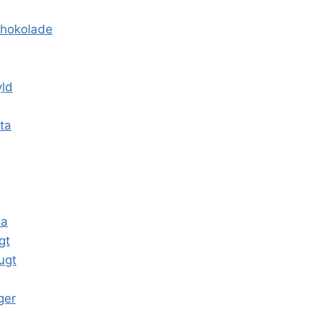
chokolade
yld
ta
oa
gt
ugt
ger