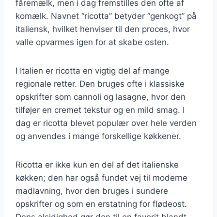
fåremælk, men i dag fremstilles den ofte af
komælk. Navnet “ricotta” betyder “genkogt” på
italiensk, hvilket henviser til den proces, hvor
valle opvarmes igen for at skabe osten.
I Italien er ricotta en vigtig del af mange
regionale retter. Den bruges ofte i klassiske
opskrifter som cannoli og lasagne, hvor den
tilføjer en cremet tekstur og en mild smag. I
dag er ricotta blevet populær over hele verden
og anvendes i mange forskellige køkkener.
Ricotta er ikke kun en del af det italienske
køkken; den har også fundet vej til moderne
madlavning, hvor den bruges i sundere
opskrifter og som en erstatning for flødeost.
Dens alsidighed gør den til en favorit blandt