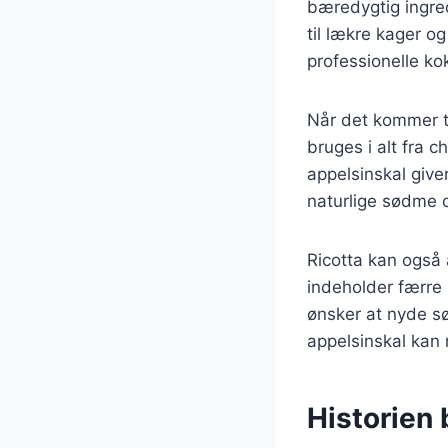
bæredygtig ingredi
til lækre kager o
professionelle k
Når det kommer ti
bruges i alt fra 
appelsinskal give
naturlige sødme 
Ricotta kan også 
indeholder færre k
ønsker at nyde s
appelsinskal kan 
Historien 