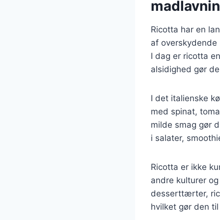
madlavni
Ricotta har en lan
af overskydende m
I dag er ricotta e
alsidighed gør de
I det italienske 
med spinat, tomat
milde smag gør de
i salater, smooth
Ricotta er ikke k
andre kulturer og 
desserttærter, ri
hvilket gør den til