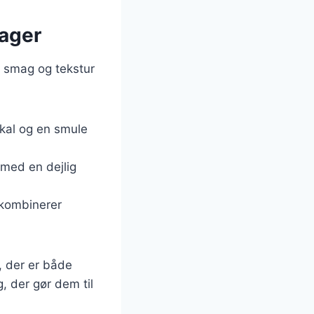
kager
e smag og tekstur
skal og en smule
, med en dejlig
 kombinerer
r, der er både
, der gør dem til