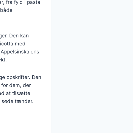
, fra fyld i pasta
t både
ager. Den kan
ricotta med
. Appelsinskalens
kt.
e opskrifter. Den
g for dem, der
 at tilsætte
r søde tænder.