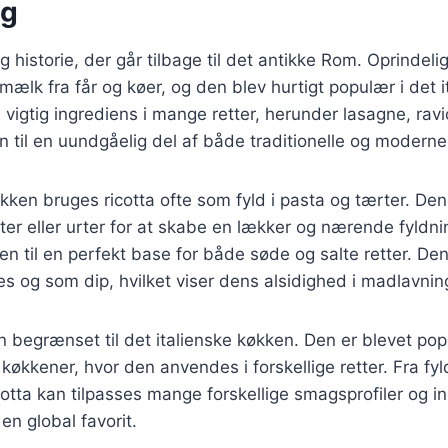
ng
g historie, der går tilbage til det antikke Rom. Oprindeli
ælk fra får og køer, og den blev hurtigt populær i det i
n vigtig ingrediens i mange retter, herunder lasagne, ravi
n til en uundgåelig del af både traditionelle og moderne 
køkken bruges ricotta ofte som fyld i pasta og tærter. De
er eller urter for at skabe en lækker og nærende fyldni
n til en perfekt base for både søde og salte retter. D
ies og som dip, hvilket viser dens alsidighed i madlavnin
un begrænset til det italienske køkken. Den er blevet po
køkkener, hvor den anvendes i forskellige retter. Fra fyl
cotta kan tilpasses mange forskellige smagsprofiler og i
 en global favorit.