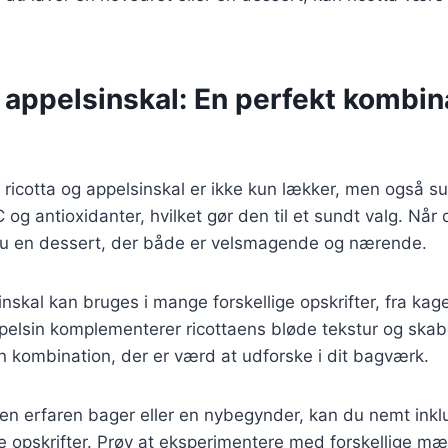
 appelsinskal: En perfekt kombina
ricotta og appelsinskal er ikke kun lækker, men også s
 C og antioxidanter, hvilket gør den til et sundt valg. Nå
 du en dessert, der både er velsmagende og nærende.
nskal kan bruges i mange forskellige opskrifter, fra kage
ppelsin komplementerer ricottaens bløde tekstur og ska
n kombination, der er værd at udforske i dit bagværk.
n erfaren bager eller en nybegynder, kan du nemt inklu
ne opskrifter. Prøv at eksperimentere med forskellige m