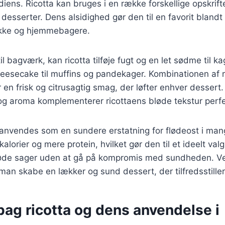
ens. Ricotta kan bruges i en række forskellige opskrifter
g desserter. Dens alsidighed gør den til en favorit bland
okke og hjemmebagere.
l bagværk, kan ricotta tilføje fugt og en let sødme til k
cheesecake til muffins og pandekager. Kombinationen af 
r en frisk og citrusagtig smag, der løfter enhver dessert
og aroma komplementerer ricottaens bløde tekstur perfe
anvendes som en sundere erstatning for flødeost i mang
alorier og mere protein, hvilket gør den til et ideelt val
øde sager uden at gå på kompromis med sundheden. Ved
man skabe en lækker og sund dessert, der tilfredsstille
bag ricotta og dens anvendelse i