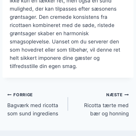
ikke kun en lækker ret, men også en sund
mulighed, der kan tilpasses efter sæsonens
grøntsager. Den cremede konsistens fra
ricottaen kombineret med de søde, ristede
grøntsager skaber en harmonisk
smagsoplevelse. Uanset om du serverer den
som hovedret eller som tilbehør, vil denne ret
helt sikkert imponere dine gæster og
tilfredsstille din egen smag.
Indlægsnavigation
FORRIGE
NÆSTE
Bagværk med ricotta
Ricotta tærte med
som sund ingrediens
bær og honning