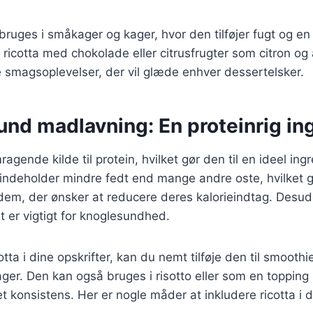
bruges i småkager og kager, hvor den tilføjer fugt og en
ricotta med chokolade eller citrusfrugter som citron og
 smagsoplevelser, der vil glæde enhver dessertelsker.
sund madlavning: En proteinrig in
ragende kilde til protein, hvilket gør den til en ideel ing
ndeholder mindre fedt end mange andre oste, hvilket gø
dem, der ønsker at reducere deres kalorieindtag. Desuden
et er vigtigt for knoglesundhed.
tta i dine opskrifter, kan du nemt tilføje den til smoothie
ager. Den kan også bruges i risotto eller som en topping 
et konsistens. Her er nogle måder at inkludere ricotta i d