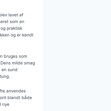
blev lavet af
ceret som en
 og praktisk
køkken og er kendt
kan bruges som
r. Dens milde smag
a en sund
 tung.
ofte anvendes
vorit blandt både
d nye