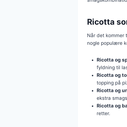
Ricotta so
Når det kommer ti
nogle populære ko
Ricotta og s
fyldning til l
Ricotta og t
topping på pi
Ricotta og ur
ekstra smags
Ricotta og b
retter.