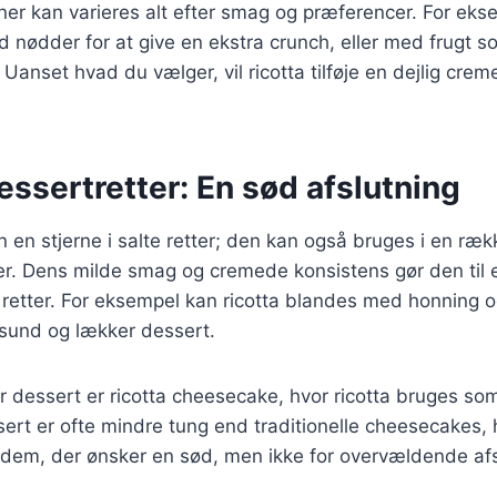
er kan varieres alt efter smag og præferencer. For ekse
 nødder for at give en ekstra crunch, eller med frugt 
 Uanset hvad du vælger, vil ricotta tilføje en dejlig crem
dessertretter: En sød afslutning
un en stjerne i salte retter; den kan også bruges i en ræ
r. Dens milde smag og cremede konsistens gør den til e
 retter. For eksempel kan ricotta blandes med honning 
 sund og lækker dessert.
dessert er ricotta cheesecake, hvor ricotta bruges som 
rt er ofte mindre tung end traditionelle cheesecakes, hv
il dem, der ønsker en sød, men ikke for overvældende afs