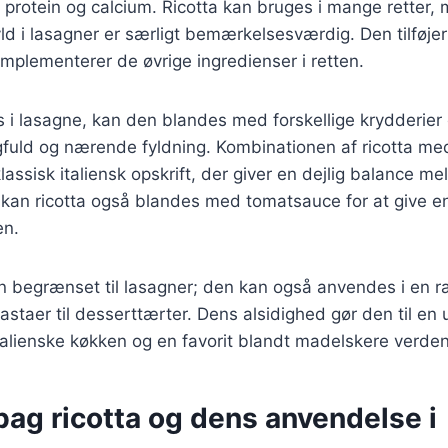
il protein og calcium. Ricotta kan bruges i mange retter,
ld i lasagner er særligt bemærkelsesværdig. Den tilføje
mplementerer de øvrige ingredienser i retten.
s i lasagne, kan den blandes med forskellige krydderier
fuld og nærende fyldning. Kombinationen af ricotta med
lassisk italiensk opskrift, der giver en dejlig balance m
 kan ricotta også blandes med tomatsauce for at give e
en.
un begrænset til lasagner; den kan også anvendes i en 
 pastaer til desserttærter. Dens alsidighed gør den til en
italienske køkken og en favorit blandt madelskere verden
bag ricotta og dens anvendelse i