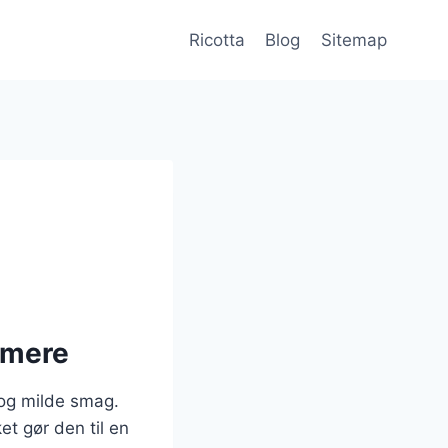
Ricotta
Blog
Sitemap
g mere
 og milde smag.
et gør den til en