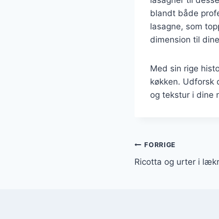
blandt både prof
lasagne, som toppin
dimension til dine
Med sin rige histo
køkken. Udforsk 
og tekstur i dine
Indlægsnavi
FORRIGE
Ricotta og urter i lækr