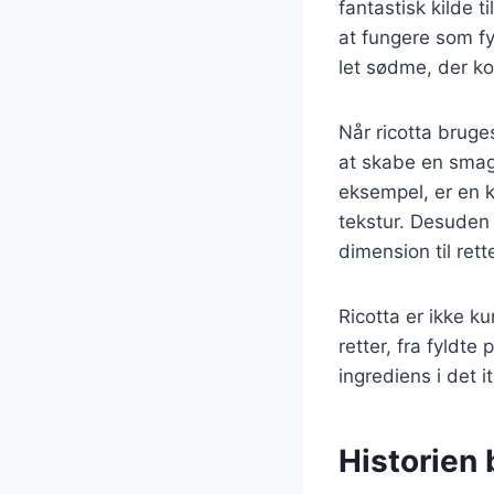
fantastisk kilde t
at fungere som fy
let sødme, der ko
Når ricotta bruge
at skabe en smag
eksempel, er en k
tekstur. Desuden
dimension til rett
Ricotta er ikke k
retter, fra fyldte
ingrediens i det 
Historien 