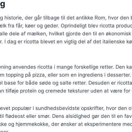
ng
g historie, der går tilbage til det antikke Rom, hvor den 
 fra får, køer og geder. Oprindeligt blev ricotta produ
lle dele af mælken, hvilket gjorde den til en økonomisk
. I dag er ricotta blevet en vigtig del af det italienske 
ning anvendes ricotta i mange forskellige retter. Den 
som topping på pizza, eller som en ingrediens i desserte
eel base for både søde og salte retter. Desuden er ricott
an tilføje protein og cremede teksturer uden at være for
levet populær i sundhedsbevidste opskrifter, hvor den 
til flødeost eller smør. Dens alsidighed gør den til en fa
okke og hjemmekokke, der ønsker at eksperimentere me
ner.