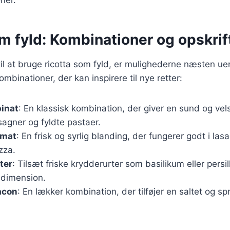
m fyld: Kombinationer og opskrif
l at bruge ricotta som fyld, er mulighederne næsten ue
mbinationer, der kan inspirere til nye retter:
pinat
: En klassisk kombination, der giver en sund og v
asagner og fyldte pastaer.
omat
: En frisk og syrlig blanding, der fungerer godt i la
zza.
ter
: Tilsæt friske krydderurter som basilikum eller persil
dimension.
acon
: En lækker kombination, der tilføjer en saltet og spr