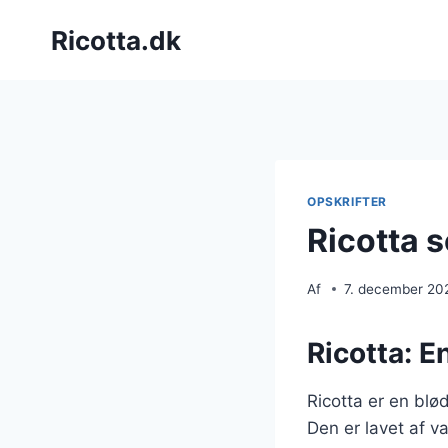
Fortsæt
Ricotta.dk
til
indhold
OPSKRIFTER
Ricotta s
Af
7. december 20
Ricotta: E
Ricotta er en blø
Den er lavet af va