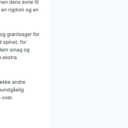
 men dens evne til
r en rigdom og en
 og grøntsager for
 spinat, for
ellem smag og
n ekstra
række andre
 uundgåelig
 over.