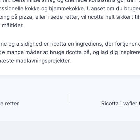
essionelle kokke og hjemmekokke. Uanset om du bruger
g på pizza, eller i søde retter, vil ricotta helt sikkert ti
 måltider.
rie og alsidighed er ricotta en ingrediens, der fortjener 
de mange måder at bruge ricotta på, og lad dig inspire
 næste madlavningsprojekter.
gation
e retter
Ricotta i vafle