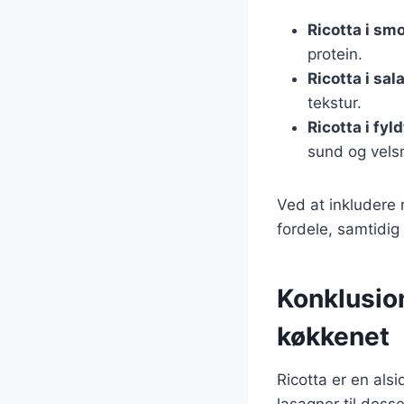
Ricotta i sm
protein.
Ricotta i sal
tekstur.
Ricotta i fyl
sund og vels
Ved at inkludere
fordele, samtidig
Konklusion
køkkenet
Ricotta er en alsi
lasagner til dess