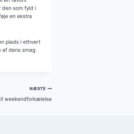
 den som fyld i
lføje en ekstra
en plads i ethvert
re af dens smag
NÆSTE
r til weekendforkælelse