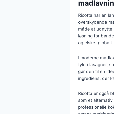
madlavni
Ricotta har en lan
overskydende mælk
måde at udnytte a
løsning for bønder
og elsket globalt.
I moderne madlav
fyld i lasagner, 
gør den til en id
ingrediens, der k
Ricotta er også b
som et alternativ 
professionelle k
smagskombinatio