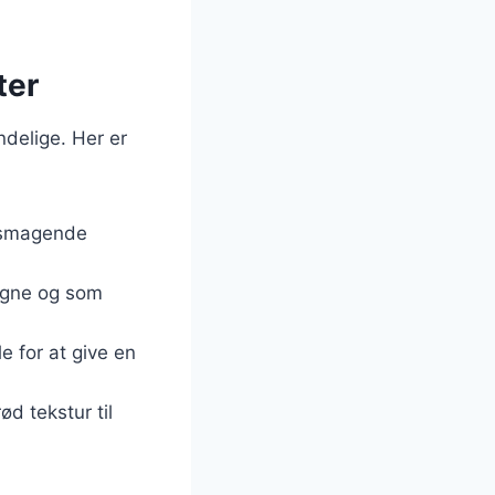
ter
ndelige. Her er
elsmagende
sagne og som
le for at give en
ød tekstur til