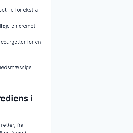
othie for ekstra
tilføje en cremet
r courgetter for en
ndhedsmæssige
ediens i
retter, fra
l en favorit