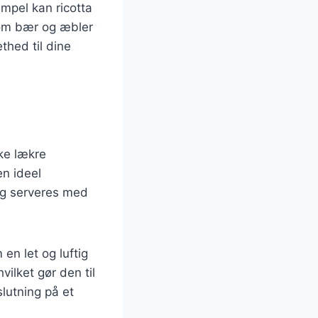
mpel kan ricotta
som bær og æbler
ethed til dine
kke lækre
n ideel
og serveres med
en let og luftig
ilket gør den til
lutning på et