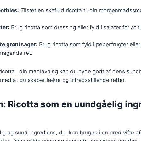
oothies
: Tilsæt en skefuld ricotta til din morgenmadssmo
ater
: Brug ricotta som dressing eller fyld i salater for at 
dte grøntsager
: Brug ricotta som fyld i peberfrugter elle
magende ret.
 ricotta i din madlavning kan du nyde godt af dens su
 med at du skaber lækre og tilfredsstillende retter.
: Ricotta som en uundgåelig ingr
dig og sund ingrediens, der kan bruges i en bred vifte af 
erter. Dens milde smag og cremede konsistens gør den ti