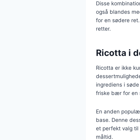
Disse kombination
også blandes med
for en sødere ret.
retter.
Ricotta i 
Ricotta er ikke k
dessertmulighede
ingrediens i søde
friske bær for en
En anden populær 
base. Denne desse
et perfekt valg t
måltid.