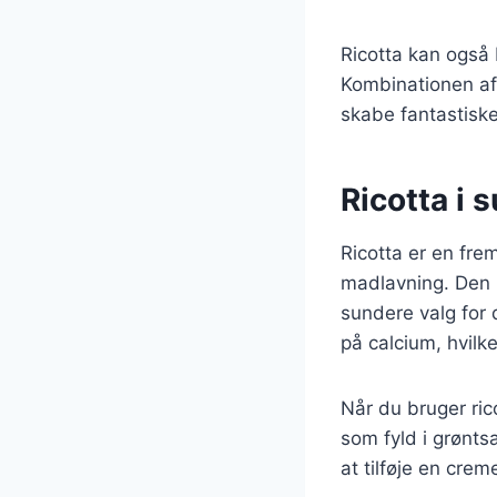
Ricotta kan også 
Kombinationen af 
skabe fantastiske
Ricotta i 
Ricotta er en frem
madlavning. Den i
sundere valg for 
på calcium, hvilk
Når du bruger rico
som fyld i grønts
at tilføje en crem