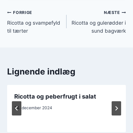
Indlægsnavigation
FORRIGE
NÆSTE
Ricotta og svampefyld
Ricotta og gulerødder i
til tærter
sund bagværk
Lignende indlæg
Ricotta og peberfrugt i salat
24. december 2024