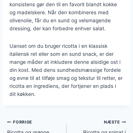
konsistens gør den til en favorit blandt kokke
og madelskere. Når den kombineres med
olivenolie, får du en sund og velsmagende
dressing, der kan forbedre enhver salat.
Uanset om du bruger ricotta i en klassisk
italiensk ret eller som en sund snack, er der
mange måder at inkludere denne alsidige ost i
din kost. Med dens sundhedsmæssige fordele
og evne til at tilføje smag og tekstur til retter, er
ricotta en ingrediens, der fortjener en plads i
dit køkken.
Indlægsnavigation
FORRIGE
NÆSTE
Ricotta og grønne
Ricotta og spinat i