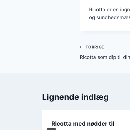
Ricotta er en ing
og sundhedsmæssig
Indlægsnavi
FORRIGE
Ricotta som dip til di
Lignende indlæg
Ricotta med nødder til