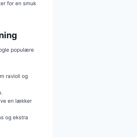
ter for en smuk
vning
nogle populære
m ravioli og
n.
ave en lækker
ns og ekstra