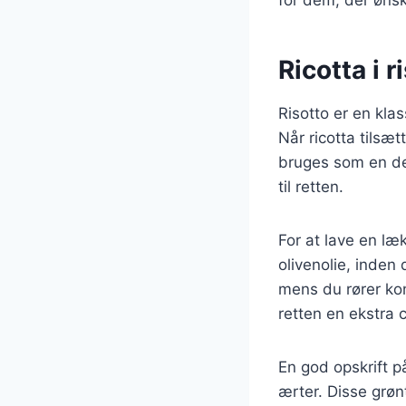
Ricotta i 
Risotto er en kla
Når ricotta tilsæt
bruges som en del
til retten.
For at lave en læk
olivenolie, inden d
mens du rører kon
retten en ekstra 
En god opskrift p
ærter. Disse grøn