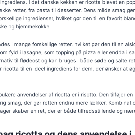
 ingrediens. I det danske køkken er ricotta blevet en po
ække retter, fra pasta til desserter. Dens milde smag gør
skellige ingredienser, hvilket gør den til en favorit bla
okke og hjemmekokke.
es i mange forskellige retter, hvilket gør den til en alsi
m fyld i lasagne, som topping på pizza eller endda i sa
rnativ til flødeost og kan bruges i både søde og salte re
r ricotta til en ideel ingrediens for dem, der ønsker at ø
ulære anvendelser af ricotta er i risotto. Den tilføjer en
rig smag, der gør retten endnu mere lækker. Kombinatio
ager skaber en ret, der er både tilfredsstillende og næ
bag ricotta og dens anvendelse i