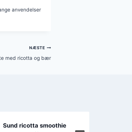
mange anvendelser
NÆSTE
te med ricotta og bær
Sund ricotta smoothie
Salater