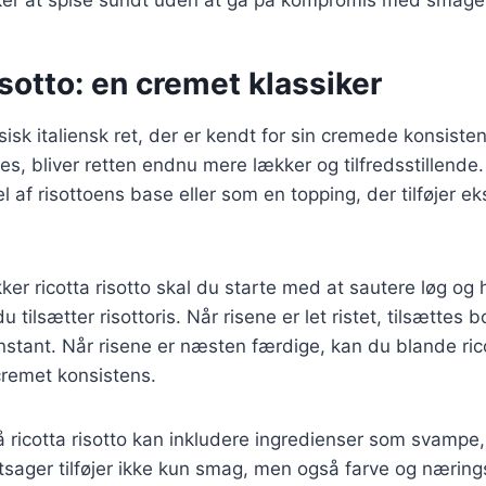
risotto: en cremet klassiker
ssisk italiensk ret, der er kendt for sin cremede konsiste
tes, bliver retten endnu mere lækker og tilfredsstillende.
 af risottoens base eller som en topping, der tilføjer e
ker ricotta risotto skal du starte med at sautere løg og h
u tilsætter risottoris. Når risene er let ristet, tilsættes b
stant. Når risene er næsten færdige, kan du blande ricot
cremet konsistens.
å ricotta risotto kan inkludere ingredienser som svampe, 
tsager tilføjer ikke kun smag, men også farve og næringss