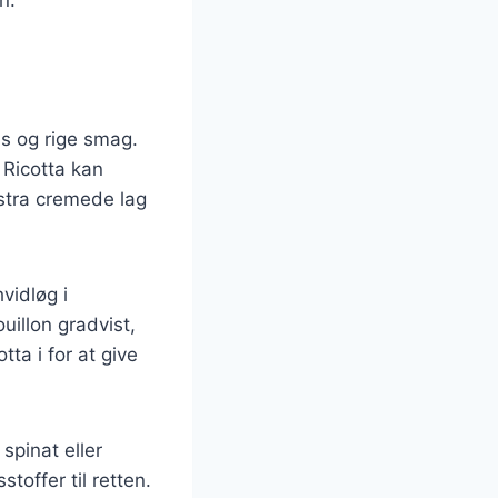
ns og rige smag.
 Ricotta kan
kstra cremede lag
vidløg i
ouillon gradvist,
ta i for at give
spinat eller
toffer til retten.