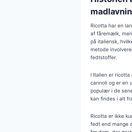
madlavni
Ricotta har en lan
af fåremælk, men 
på italiensk, hvil
metode involverer
fedtstoffer.
I Italien er ricott
cannoli og er en 
populær i de sen
kan findes i alt 
Ricotta er ikke 
fedt end mange an
for dem, der øns