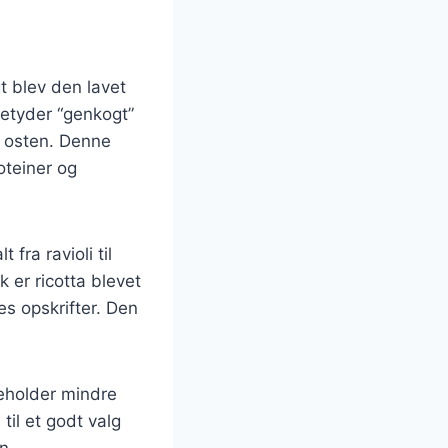
gt blev den lavet
betyder “genkogt”
le osten. Denne
oteiner og
 fra ravioli til
 er ricotta blevet
s opskrifter. Den
deholder mindre
til et godt valg
n.