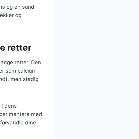
ens og en sund
lækker og
e retter
mange retter. Den
fer som calcium
undt, men stadig
vil dens
ksperimentere med
 forvandle dine