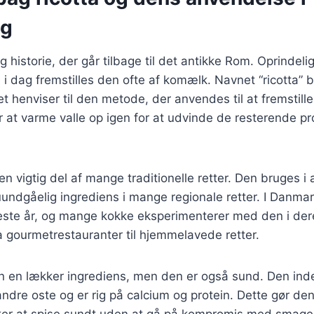
ng
g historie, der går tilbage til det antikke Rom. Oprindeli
i dag fremstilles den ofte af komælk. Navnet “ricotta” 
ket henviser til den metode, der anvendes til at fremstil
 at varme valle op igen for at udvinde de resterende pr
a en vigtig del af mange traditionelle retter. Den bruges i alt
uundgåelig ingrediens i mange regionale retter. I Danmark
este år, og mange kokke eksperimenterer med den i dere
fra gourmetrestauranter til hjemmelavede retter.
kun en lækker ingrediens, men den er også sund. Den in
dre oste og er rig på calcium og protein. Dette gør den 
ker at spise sundt uden at gå på kompromis med smage