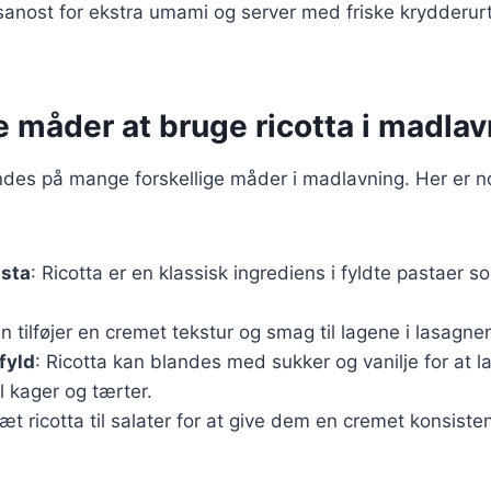
sanost for ekstra umami og server med friske krydderur
e måder at bruge ricotta i madla
ndes på mange forskellige måder i madlavning. Her er 
asta
: Ricotta er en klassisk ingrediens i fyldte pastaer so
n tilføjer en cremet tekstur og smag til lagene i lasagne
fyld
: Ricotta kan blandes med sukker og vanilje for at l
il kager og tærter.
sæt ricotta til salater for at give dem en cremet konsiste