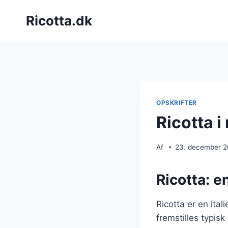
Fortsæt
Ricotta.dk
til
indhold
OPSKRIFTER
Ricotta i
Af
23. december 
Ricotta: e
Ricotta er en ita
fremstilles typisk