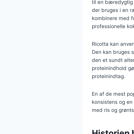
til en bæredygtig
der bruges i en r
kombinere med for
professionelle k
Ricotta kan anvend
Den kan bruges so
den et sundt alte
proteinindhold gø
proteinindtag.
En af de mest pop
konsistens og en 
med ris og grønts
Historien 