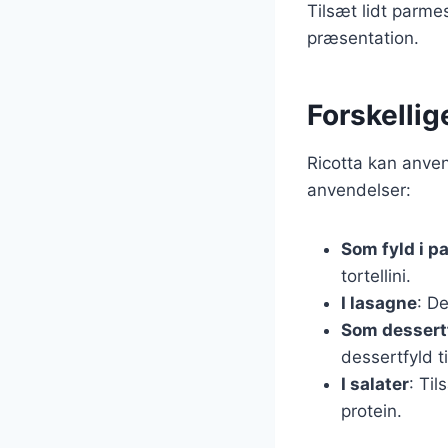
Tilsæt lidt parme
præsentation.
Forskellig
Ricotta kan anve
anvendelser:
Som fyld i p
tortellini.
I lasagne
: De
Som dessert
dessertfyld t
I salater
: Til
protein.