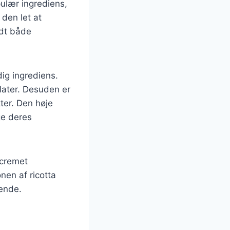
pulær ingrediens,
 den let at
ndt både
dig ingrediens.
later. Desuden er
tter. Den høje
ge deres
 cremet
nen af ricotta
rende.