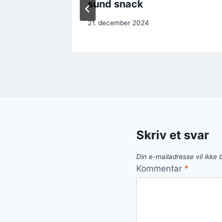
ie
sund snack
21. december 2024
Skriv et svar
Din e-mailadresse vil ikke b
Kommentar
*