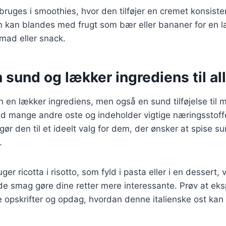
bruges i smoothies, hvor den tilføjer en cremet konsist
en kan blandes med frugt som bær eller bananer for en 
ad eller snack.
n sund og lækker ingrediens til all
un en lækker ingrediens, men også en sund tilføjelse til 
end mange andre oste og indeholder vigtige næringsstof
 gør den til et ideelt valg for dem, der ønsker at spise s
.
r ricotta i risotto, som fyld i pasta eller i en dessert, 
lde smag gøre dine retter mere interessante. Prøv at e
ne opskrifter og opdag, hvordan denne italienske ost kan