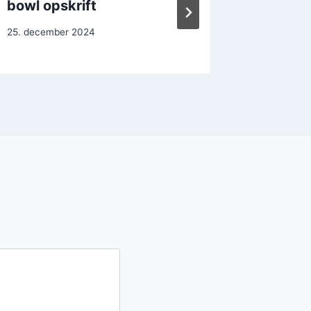
bowl opskrift
quinoa
25. december 2024
25. decem