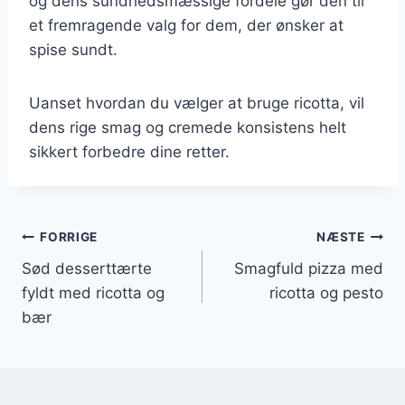
og dens sundhedsmæssige fordele gør den til
et fremragende valg for dem, der ønsker at
spise sundt.
Uanset hvordan du vælger at bruge ricotta, vil
dens rige smag og cremede konsistens helt
sikkert forbedre dine retter.
Indlægsnavigation
FORRIGE
NÆSTE
Sød desserttærte
Smagfuld pizza med
fyldt med ricotta og
ricotta og pesto
bær