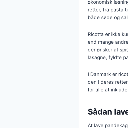
økonomisk løsning
retter, fra pasta 
både søde og salt
Ricotta er ikke k
end mange andre o
der ønsker at spi
lasagne, fyldte p
I Danmark er ric
den i deres rette
for alle at inklu
Sådan lav
At lave pandekag