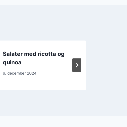
Salater med ricotta og
Ricotta
quinoa
sund k
9. december 2024
22. decem