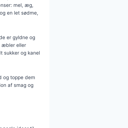
enser: mel, æg,
 og en let sødme,
de er gyldne og
 æbler eller
t sukker og kanel
ld og toppe dem
tion af smag og