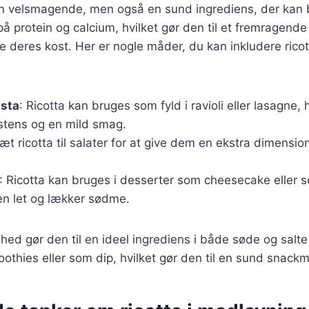
kun velsmagende, men også en sund ingrediens, der kan
 på protein og calcium, hvilket gør den til et fremragend
e deres kost. Her er nogle måder, du kan inkludere ricott
asta
: Ricotta kan bruges som fyld i ravioli eller lasagne, hv
stens og en mild smag.
sæt ricotta til salater for at give dem en ekstra dimensi
: Ricotta kan bruges i desserter som cheesecake eller so
 en let og lækker sødme.
ghed gør den til en ideel ingrediens i både søde og salte
othies eller som dip, hvilket gør den til en sund snack