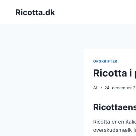
Fortsæt
Ricotta.dk
til
indhold
OPSKRIFTER
Ricotta 
Af
24. december 
Ricottaen
Ricotta er en ital
overskudsmælk fra