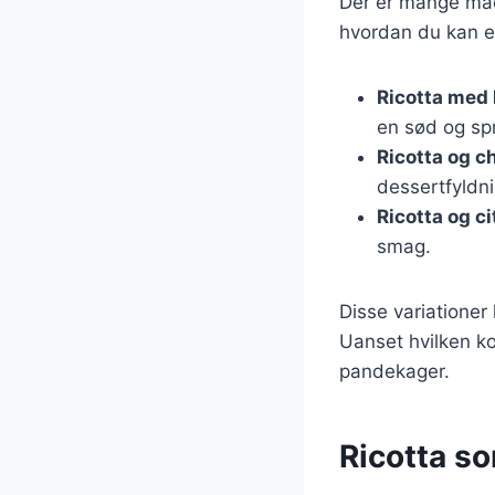
Der er mange måde
hvordan du kan e
Ricotta med
en sød og spr
Ricotta og c
dessertfyldni
Ricotta og ci
smag.
Disse variationer
Uanset hvilken ko
pandekager.
Ricotta s