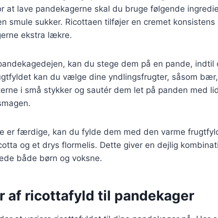
For at lave pandekagerne skal du bruge følgende ingredi
en smule sukker. Ricottaen tilføjer en cremet konsistens
erne ekstra lækre.
 pandekagedejen, kan du stege dem på en pande, indtil 
rugtfyldet kan du vælge dine yndlingsfrugter, såsom bær,
erne i små stykker og sautér dem let på panden med lid
 smagen.
 er færdige, kan du fylde dem med den varme frugtfy
icotta og et drys flormelis. Dette giver en dejlig kombina
glæde både børn og voksne.
r af ricottafyld til pandekager