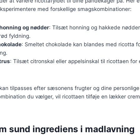
r at variere ricottafyldet til dine pandekager på. Her er 
ksperimentere med forskellige smagskombinationer:
 honning og nødder
: Tilsæt honning og hakkede nødder t
ød fyldning.
hokolade
: Smeltet chokolade kan blandes med ricotta f
ng.
trus
: Tilsæt citronskal eller appelsinskal til ricottaen for 
 kan tilpasses efter sæsonens frugter og dine personlig
mbination du vælger, vil ricottaen tilføje en lækker crem
om sund ingrediens i madlavning