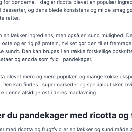
 for bønderne. I dag er ricotta blevet en populær ingre
til desserter, og dens bløde konsistens og milde smag gør
e retter.
un en lækker ingrediens, men også en sund mulighed. Den
ste og er rig på protein, hvilket gør den til et fremrag
se sundt. Den kan bruges i en række forskellige opskrift
astaer og endda som fyld i pandekager.
otta blevet mere og mere populær, og mange kokke eks
r. Den kan findes i supermarkeder og specialbutikker, hv
dere denne alsidige ost i deres madlavning.
er du pandekager med ricotta og 
er med ricotta og frugtfyld er en lækker og sund måde 