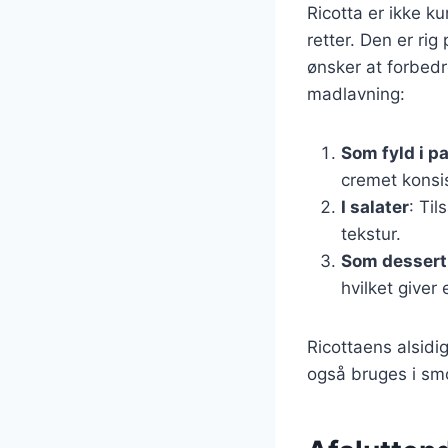
Ricotta er ikke 
retter. Den er rig
ønsker at forbedr
madlavning:
Som fyld i p
cremet konsi
I salater
: Til
tekstur.
Som dessert
hvilket giver
Ricottaens alsidi
også bruges i smo