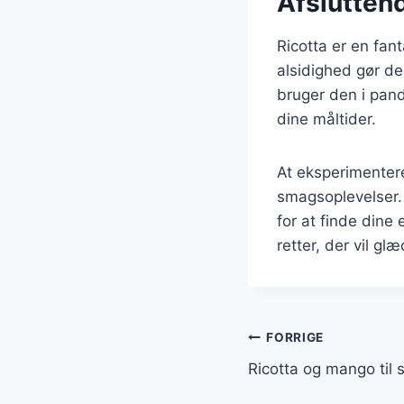
Afsluttend
Ricotta er en fan
alsidighed gør de
bruger den i pande
dine måltider.
At eksperimentere
smagsoplevelser. 
for at finde dine
retter, der vil gl
Indlægsnavi
FORRIGE
Ricotta og mango til