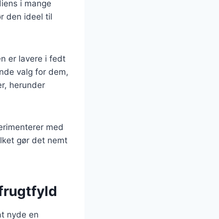
diens i mange
 den ideel til
 er lavere i fedt
ende valg for dem,
er, herunder
perimenterer med
ilket gør det nemt
frugtfyld
at nyde en