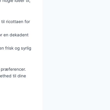
nogle ideer til,
il ricottaen for
or en dekadent
en frisk og syrlig
e præferencer.
ethed til dine