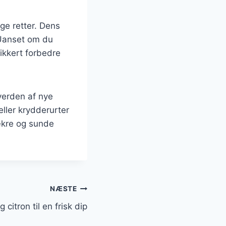
nge retter. Dens
 Uanset om du
sikkert forbedre
 verden af nye
ller krydderurter
ækre og sunde
NÆSTE
g citron til en frisk dip