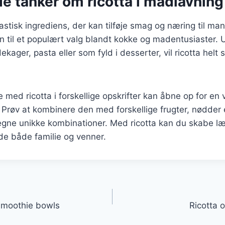
e tanker om ricotta i madlavning
tastisk ingrediens, der kan tilføje smag og næring til ma
n til et populært valg blandt kokke og madentusiaster.
kager, pasta eller som fyld i desserter, vil ricotta helt 
 med ricotta i forskellige opskrifter kan åbne op for en
Prøv at kombinere den med forskellige frugter, nødder e
 egne unikke kombinationer. Med ricotta kan du skabe l
æde både familie og venner.
gation
 smoothie bowls
Ricotta o