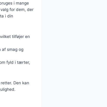
 bruges i mange
e valg for dem, der
a i din
ilket tilføjer en
on af smag og
m fyld i tærter,
 retter. Den kan
mulighed.