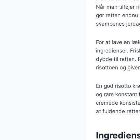
Når man tilføjer 
gør retten endnu
svampenes jordagt
For at lave en læ
ingredienser. Fri
dybde til retten. 
risottoen og give
En god risotto kræ
og røre konstant f
cremede konsisten
at fuldende rette
Ingrediens