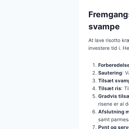
Fremgangsm
svampe
At lave risotto 
investere tid i. H
Forberedelse
Sautering
: V
Tilsæt svam
Tilsæt ris
: T
Gradvis tils
risene er al 
Afslutning m
samt parmesa
Pynt og serv