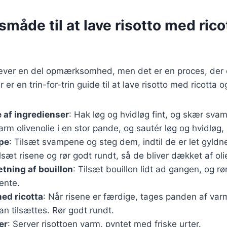
åde til at lave risotto med rico
kræver en del opmærksomhed, men det er en proces, der 
er er en trin-for-trin guide til at lave risotto med ricotta
 af ingredienser
: Hak løg og hvidløg fint, og skær svam
arm olivenolie i en stor pande, og sautér løg og hvidløg, 
pe
: Tilsæt svampene og steg dem, indtil de er let gyldn
ilsæt risene og rør godt rundt, så de bliver dækket af oli
ætning af bouillon
: Tilsæt bouillon lidt ad gangen, og rør
dente.
ed ricotta
: Når risene er færdige, tages panden af varm
n tilsættes. Rør godt rundt.
er
: Server risottoen varm, pyntet med friske urter.