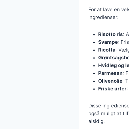
For at lave en v
ingredienser:
Risotto ris
: 
Svampe
: Fr
Ricotta
: Væl
Grøntsagsbo
Hvidløg og l
Parmesan
: 
Olivenolie
: 
Friske urter
:
Disse ingredienser
også muligt at til
alsidig.