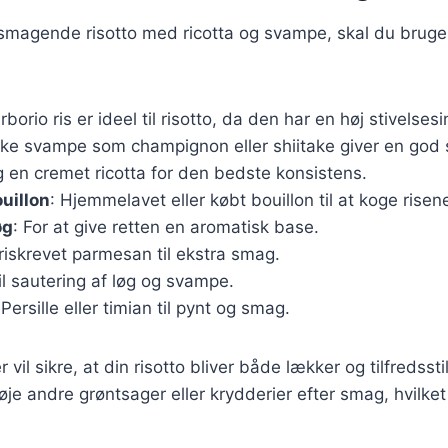
elsmagende risotto med ricotta og svampe, skal du brug
Arborio ris er ideel til risotto, da den har en høj stivelses
iske svampe som champignon eller shiitake giver en god
g en cremet ricotta for den bedste konsistens.
uillon
: Hjemmelavet eller købt bouillon til at koge risene
øg
: For at give retten en aromatisk base.
Friskrevet parmesan til ekstra smag.
Til sautering af løg og svampe.
 Persille eller timian til pynt og smag.
 vil sikre, at din risotto bliver både lækker og tilfredssti
føje andre grøntsager eller krydderier efter smag, hvilke