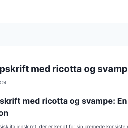
opskrift med ricotta og svam
024
skrift med ricotta og svampe: En
on
ssisk italiensk ret, der er kendt for sin cremede konsiste