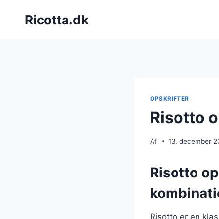
Fortsæt
Ricotta.dk
til
indhold
OPSKRIFTER
Risotto 
Af
13. december 2
Risotto op
kombinati
Risotto er en kla