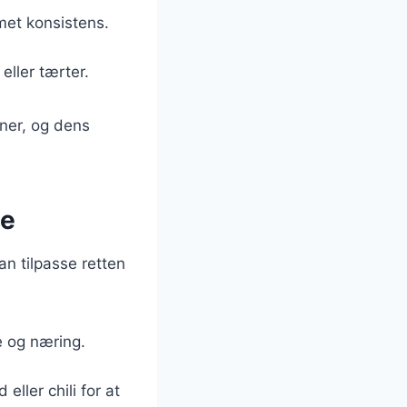
emet konsistens.
eller tærter.
ener, og dens
pe
n tilpasse retten
e og næring.
ller chili for at