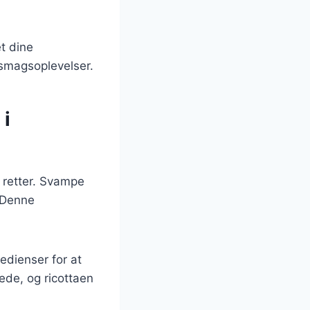
t dine
 smagsoplevelser.
 i
 retter. Svampe
. Denne
edienser for at
de, og ricottaen