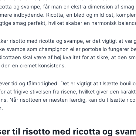
ricotta og svampe, får man en ekstra dimension af smag 
 mere indbydende. Ricotta, en blød og mild ost, komple
ige smag perfekt, hvilket skaber en harmonisk balance 
kker risotto med ricotta og svampe, er det vigtigt at vælg
ske svampe som champignon eller portobello fungerer bed
Ricottaen skal være af høj kvalitet for at sikre, at den sm
r den en cremet konsistens.
ver tid og tålmodighed. Det er vigtigt at tilsætte bouill
or at frigive stivelsen fra risene, hvilket giver den karakt
s. Når risottoen er næsten færdig, kan du tilsætte ric
n.
er til risotto med ricotta og sva