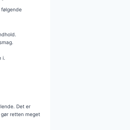
e følgende
indhold.
 smag.
 i.
llende. Det er
t gør retten meget