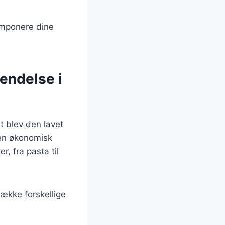
 imponere dine
vendelse i
gt blev den lavet
 en økonomisk
, fra pasta til
række forskellige