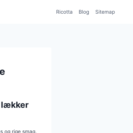
Ricotta
Blog
Sitemap
pe
 lækker
ns og rige smag.