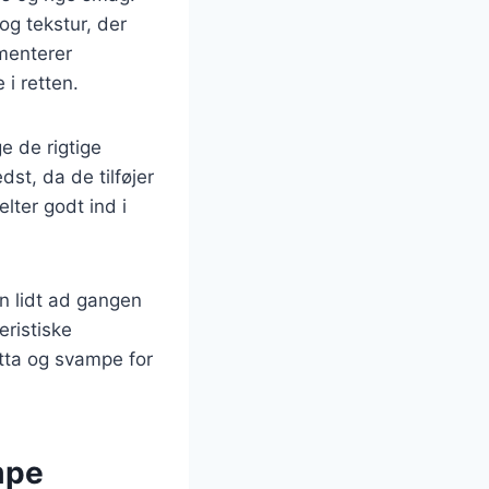
og tekstur, der
menterer
i retten.
e de rigtige
st, da de tilføjer
elter godt ind i
on lidt ad gangen
eristiske
otta og svampe for
mpe