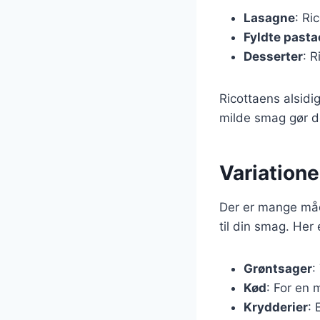
Lasagne
: Ri
Fyldte pasta
Desserter
: 
Ricottaens alsidi
milde smag gør d
Variatione
Der er mange måde
til din smag. Her 
Grøntsager
:
Kød
: For en 
Krydderier
: 