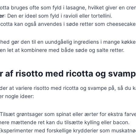
cotta bruges ofte som fyld i lasagne, hvilket giver en cr
er
: Den er ideel som fyld i ravioli eller tortellini.
Ricotta kan også anvendes i søde retter som cheesecake 
ghed gør den til en uundgåelig ingrediens i mange køkk
en let at kombinere med både søde og salte retter.
r af risotto med ricotta og svam
r at variere risotto med ricotta og svampe på, så du ka
er nogle ideer:
 Tilsæt grøntsager som spinat eller ærter for ekstra farv
mere mættende ret kan du tilsætte kylling eller bacon.
Eksperimenter med forskellige krydderier som muskatnød e