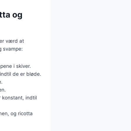
tta og
er værd at
 og svampe:
pene i skiver.
indtil de er bløde.
e.
en.
 konstant, indtil
en, og ricotta