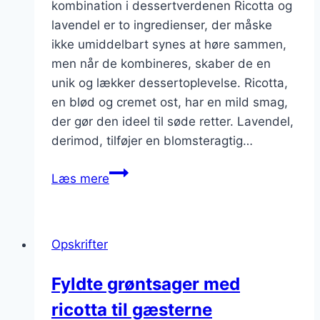
kombination i dessertverdenen Ricotta og
lavendel er to ingredienser, der måske
ikke umiddelbart synes at høre sammen,
men når de kombineres, skaber de en
unik og lækker dessertoplevelse. Ricotta,
en blød og cremet ost, har en mild smag,
der gør den ideel til søde retter. Lavendel,
derimod, tilføjer en blomsteragtig…
Ricotta
Læs mere
og
lavendel
i
Opskrifter
en
lækker
Fyldte grøntsager med
dessert
ricotta til gæsterne