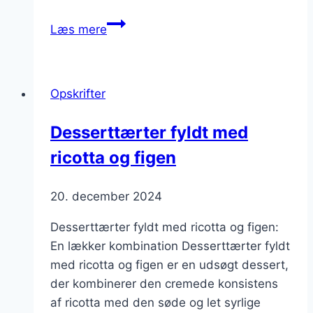
Ricotta
Læs mere
i
tærte
med
Opskrifter
bærsammensætning
Desserttærter fyldt med
ricotta og figen
20. december 2024
Desserttærter fyldt med ricotta og figen:
En lækker kombination Desserttærter fyldt
med ricotta og figen er en udsøgt dessert,
der kombinerer den cremede konsistens
af ricotta med den søde og let syrlige