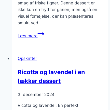
smag af friske figner. Denne dessert er
ikke kun en fryd for ganen, men også en
visuel fornøjelse, der kan præsenteres
smukt ved…
Desserttærter
Læs mere
fyldt
med
ricotta
Opskrifter
og
figen
Ricotta og lavendel i en
lækker dessert
3. december 2024
Ricotta og lavendel: En perfekt