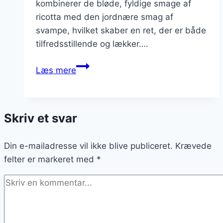
kombinerer de bløde, fyldige smage af
ricotta med den jordnære smag af
svampe, hvilket skaber en ret, der er både
tilfredsstillende og lækker….
Lækker
Læs mere
risotto
med
ricotta
Skriv et svar
og
svampe
Din e-mailadresse vil ikke blive publiceret.
Krævede
felter er markeret med
*