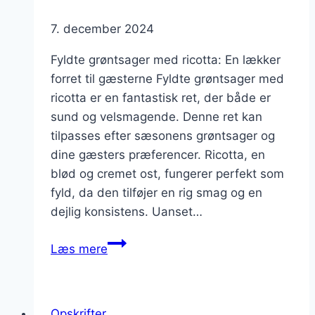
7. december 2024
Fyldte grøntsager med ricotta: En lækker
forret til gæsterne Fyldte grøntsager med
ricotta er en fantastisk ret, der både er
sund og velsmagende. Denne ret kan
tilpasses efter sæsonens grøntsager og
dine gæsters præferencer. Ricotta, en
blød og cremet ost, fungerer perfekt som
fyld, da den tilføjer en rig smag og en
dejlig konsistens. Uanset…
Fyldte
Læs mere
grøntsager
med
ricotta
Opskrifter