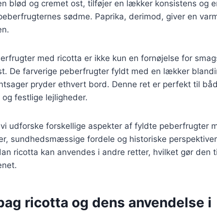
 en blød og cremet ost, tilføjer en lækker konsistens og 
eberfrugternes sødme. Paprika, derimod, giver en varm
en.
berfrugter med ricotta er ikke kun en fornøjelse for sm
st. De farverige peberfrugter fyldt med en lækker blandin
ntsager pryder ethvert bord. Denne ret er perfekt til bå
og festlige lejligheder.
l vi udforske forskellige aspekter af fyldte peberfrugter 
er, sundhedsmæssige fordele og historiske perspektiver p
n ricotta kan anvendes i andre retter, hvilket gør den ti
enet.
bag ricotta og dens anvendelse i