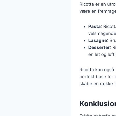
Ricotta er en utro
være en fremragen
Pasta
: Ricot
velsmagende 
Lasagne
: Br
Desserter
: R
en let og luft
Ricotta kan også 
perfekt base for 
skabe en række for
Konklusion
Fyldte peberfrugt