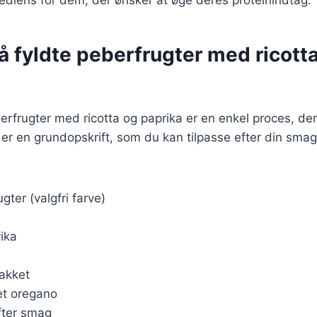
å fyldte peberfrugter med ricott
berfrugter med ricotta og paprika er en enkel proces, de
 er en grundopskrift, som du kan tilpasse efter din smag
gter (valgfri farve)
rika
hakket
ret oregano
fter smag