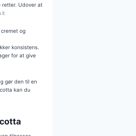
e retter. Udover at
 i:
n cremet og
ækker konsistens.
ager for at give
 gør den til en
icotta kan du
cotta
kan tilpasses