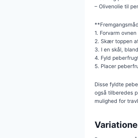
– Olivenolie til pe
**Fremgangsmåd
1. Forvarm ovnen 
2. Skær toppen af
3. I en skål, blan
4. Fyld peberfru
5. Placer peberfr
Disse fyldte pebe
også tilberedes p
mulighed for trav
Variatione