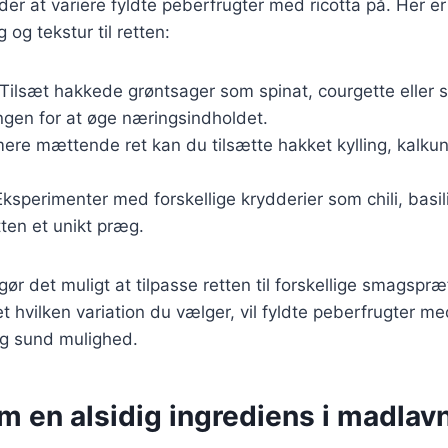
r at variere fyldte peberfrugter med ricotta på. Her er n
 og tekstur til retten:
 Tilsæt hakkede grøntsager som spinat, courgette eller 
ngen for at øge næringsindholdet.
mere mættende ret kan du tilsætte hakket kylling, kalkun 
Eksperimenter med forskellige krydderier som chili, basil
tten et unikt præg.
gør det muligt at tilpasse retten til forskellige smagspr
 hvilken variation du vælger, vil fyldte peberfrugter med
g sund mulighed.
m en alsidig ingrediens i madlav