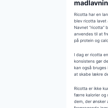
madlavni
Ricotta har en lan
blev ricotta lave
Navnet “ricotta” 
anvendes til at fr
på protein og cal
I dag er ricotta 
konsistens gør de
kan også bruges i
at skabe lækre de
Ricotta er ikke 
færre kalorier og
dem, der ønsker at
fremragende ingr