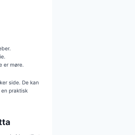
eber.
ie.
de er møre.
ker side. De kan
 en praktisk
tta