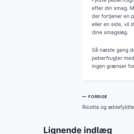
efter din smag. M
der fortjener en
eller en side, vil
dine smagsløg.
Så næste gang du 
peberfrugter med 
ingen grænser fo
Indlægsnavi
FORRIGE
Ricotta og æblefyldt
Lignende indlæg