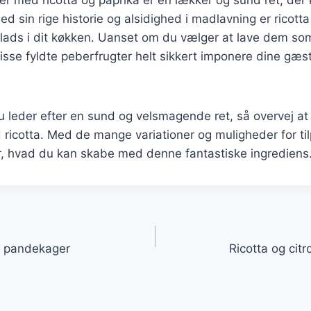
ed sin rige historie og alsidighed i madlavning er ricotta
 plads i dit køkken. Uanset om du vælger at lave dem s
 disse fyldte peberfrugter helt sikkert imponere dine gæste
leder efter en sund og velsmagende ret, så overvej at 
ricotta. Med de mange variationer og muligheder for til
r, hvad du kan skabe med denne fantastiske ingrediens
gation
e pandekager
Ricotta og citr