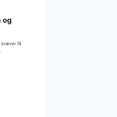
a og
r kræver få
.