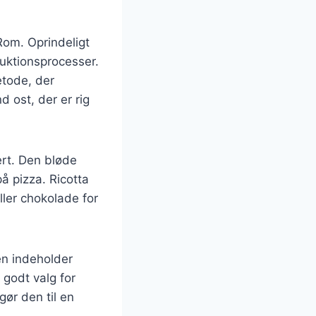
 Rom. Oprindeligt
uktionsprocesser.
etode, der
d ost, der er rig
ert. Den bløde
å pizza. Ricotta
ler chokolade for
en indeholder
 godt valg for
gør den til en