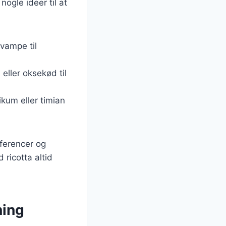
ogle ideer til at
svampe til
eller oksekød til
ikum eller timian
æferencer og
 ricotta altid
ning