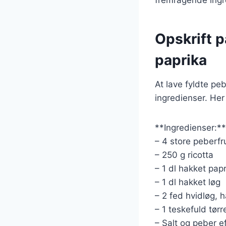
Opskrift p
paprika
At lave fyldte pe
ingredienser. Her
**Ingredienser:**
– 4 store peberfru
– 250 g ricotta
– 1 dl hakket pap
– 1 dl hakket løg
– 2 fed hvidløg, 
– 1 teskefuld tør
– Salt og peber e