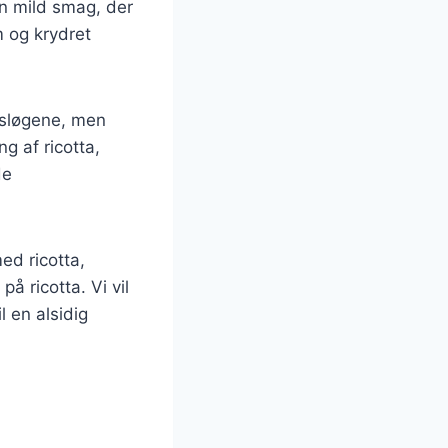
en mild smag, der
 og krydret
agsløgene, men
g af ricotta,
de
med ricotta,
å ricotta. Vi vil
l en alsidig