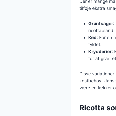
Der er mange måde
tilføje ekstra smag
Grøntsager
:
ricottablandi
Kød
: For en 
fyldet.
Krydderier
: 
for at give re
Disse variationer 
kostbehov. Uanset
være en lækker o
Ricotta so