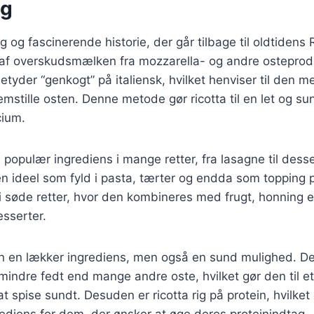
ng
g og fascinerende historie, der går tilbage til oldtidens
t af overskudsmælken fra mozzarella- og andre osteprod
betyder “genkogt” på italiensk, hvilket henviser til den m
emstille osten. Denne metode gør ricotta til en let og sun
cium.
en populær ingrediens i mange retter, fra lasagne til dess
n ideel som fyld i pasta, tærter og endda som topping p
 søde retter, hvor den kombineres med frugt, honning el
sserter.
kun en lækker ingrediens, men også en sund mulighed. D
 mindre fedt end mange andre oste, hvilket gør den til et
 spise sundt. Desuden er ricotta rig på protein, hvilket 
ediens for dem, der ønsker at øge deres proteinindtag.