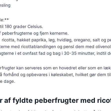
nsling
e:**
til 180 grader Celsius.
 peberfrugterne og fjern kernerne.
d ricotta, hakket paprika, løg, hvidløg, oregano, salt og p
gterne med ricottablandingen og pensl dem med olivenol
ugterne i et ovnfast fad og bag i 30-35 minutter, indtil 
rfrugter kan serveres som en hovedret eller som en læk
å forhånd og opbevares i køleskabet, hvilket gør dem til
le dage.
r af fyldte peberfrugter med rico