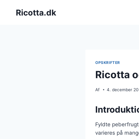
Fortsæt
Ricotta.dk
til
indhold
OPSKRIFTER
Ricotta o
Af
4. december 2
Introdukti
Fyldte peberfrugt
varieres på mang