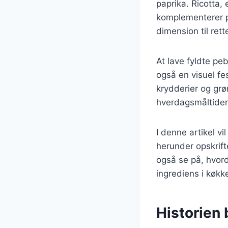
paprika. Ricotta,
komplementerer p
dimension til rett
At lave fyldte pe
også en visuel fe
krydderier og grø
hverdagsmåltider 
I denne artikel vi
herunder opskrift
også se på, hvorda
ingrediens i køkk
Historien 