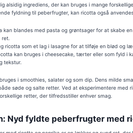
lig alsidig ingrediens, der kan bruges i mange forskellig
de fyldning til peberfrugter, kan ricotta også anvendes
ta kan blandes med pasta og grøntsager for at skabe e
ret.
ug ricotta som et lag i lasagne for at tilføje en blød og l
icotta kan bruges i cheesecake, tærter eller som fyld i k
ig tekstur.
bruges i smoothies, salater og som dip. Dens milde smag
både søde og salte retter. Ved at eksperimentere med r
skellige retter, der tilfredsstiller enhver smag.
: Nyd fyldte peberfrugter med ri
er med ricotta og paprika er en lækker og sund ret, der 