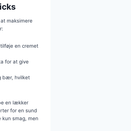
ricks
or at maksimere
r:
tilføje en cremet
ta for at give
 bær, hvilket
be en lækker
rter for en sund
ke kun smag, men