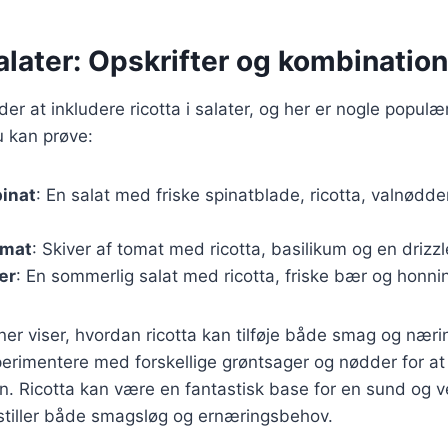
salater: Opskrifter og kombinatio
r at inkludere ricotta i salater, og her er nogle populær
u kan prøve:
pinat
: En salat med friske spinatblade, ricotta, valnødd
omat
: Skiver af tomat med ricotta, basilikum og en drizzle
ær
: En sommerlig salat med ricotta, friske bær og honni
er viser, hvordan ricotta kan tilføje både smag og næring
erimentere med forskellige grøntsager og nødder for at
on. Ricotta kan være en fantastisk base for en sund og
dsstiller både smagsløg og ernæringsbehov.