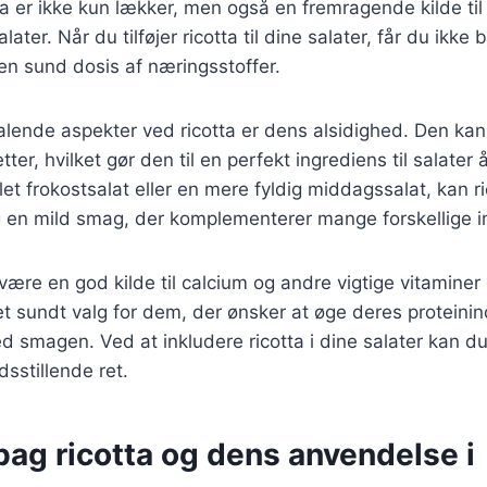
ta er ikke kun lækker, men også en fremragende kilde til 
alater. Når du tilføjer ricotta til dine salater, får du ikke 
n sund dosis af næringsstoffer.
talende aspekter ved ricotta er dens alsidighed. Den ka
ter, hvilket gør den til en perfekt ingrediens til salater
t frokostsalat eller en mere fyldig middagssalat, kan ric
g en mild smag, der komplementerer mange forskellige i
være en god kilde til calcium og andre vigtige vitaminer 
 et sundt valg for dem, der ønsker at øge deres proteini
 smagen. Ved at inkludere ricotta i dine salater kan d
dsstillende ret.
bag ricotta og dens anvendelse i