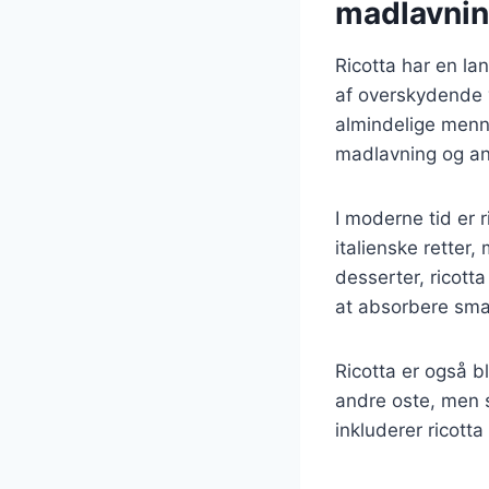
madlavni
Ricotta har en lan
af overskydende v
almindelige mennes
madlavning og anv
I moderne tid er r
italienske retter
desserter, ricotta
at absorbere smag
Ricotta er også 
andre oste, men st
inkluderer ricott