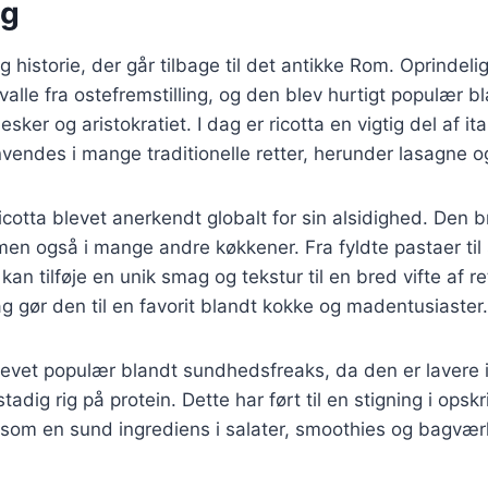
ng
g historie, der går tilbage til det antikke Rom. Oprindeli
alle fra ostefremstilling, og den blev hurtigt populær 
ker og aristokratiet. I dag er ricotta en vigtig del af ita
endes i mange traditionelle retter, herunder lasagne og
icotta blevet anerkendt globalt for sin alsidighed. Den b
, men også i mange andre køkkener. Fra fyldte pastaer til
 kan tilføje en unik smag og tekstur til en bred vifte af re
 gør den til en favorit blandt kokke og madentusiaster.
blevet populær blandt sundhedsfreaks, da den er lavere
adig rig på protein. Dette har ført til en stigning i opskri
a som en sund ingrediens i salater, smoothies og bagvær