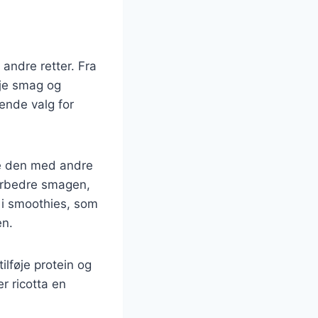
 andre retter. Fra
føje smag og
gende valg for
ere den med andre
forbedre smagen,
 i smoothies, som
en.
ilføje protein og
r ricotta en