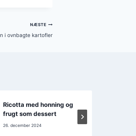
NÆSTE
n i ovnbagte kartofler
Ricotta med honning og
Ricott
frugt som dessert
velsma
26. december 2024
24. decem