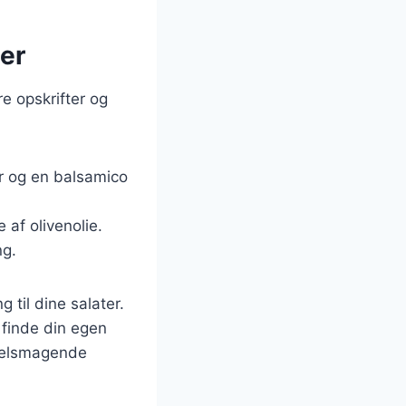
ner
e opskrifter og
er og en balsamico
 af olivenolie.
ng.
 til dine salater.
 finde din egen
 velsmagende