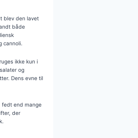
gt blev den lavet
blandt både
liensk
 cannoli.
ruges ikke kun i
 salater og
tter. Dens evne til
 i fedt end mange
fter, der
k.