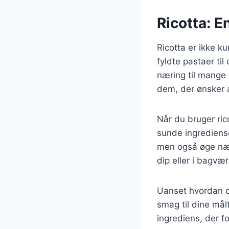
Ricotta: E
Ricotta er ikke k
fyldte pastaer til
næring til mange 
dem, der ønsker a
Når du bruger ric
sunde ingrediense
men også øge nær
dip eller i bagvær
Uanset hvordan du
smag til dine mål
ingrediens, der f