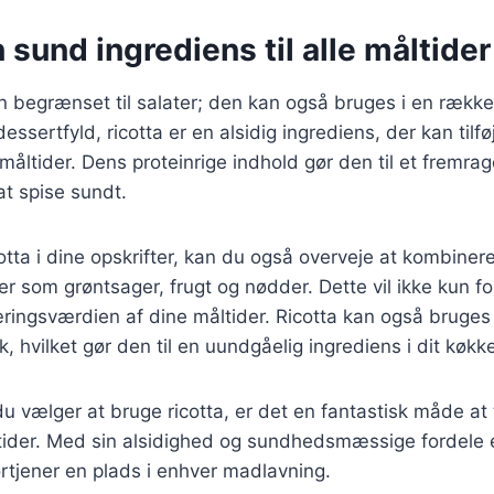
n sund ingrediens til alle måltider
un begrænset til salater; den kan også bruges i en række
 dessertfyld, ricotta er en alsidig ingrediens, der kan til
måltider. Dens proteinrige indhold gør den til et fremra
t spise sundt.
otta i dine opskrifter, kan du også overveje at kombin
r som grøntsager, frugt og nødder. Dette vil ikke kun 
ingsværdien af dine måltider. Ricotta kan også bruges
k, hvilket gør den til en uundgåelig ingrediens i dit køkk
 vælger at bruge ricotta, er det en fantastisk måde at t
tider. Med sin alsidighed og sundhedsmæssige fordele e
ortjener en plads i enhver madlavning.