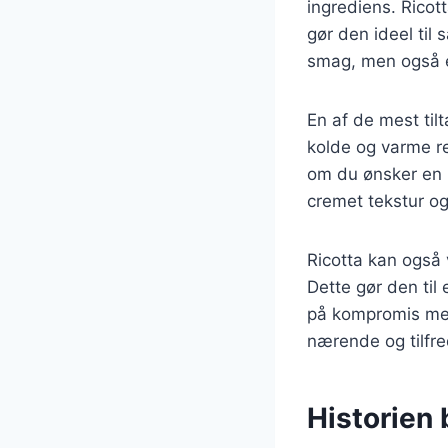
ingrediens. Ricot
gør den ideel til s
smag, men også e
En af de mest til
kolde og varme ret
om du ønsker en le
cremet tekstur o
Ricotta kan også 
Dette gør den til
på kompromis med
nærende og tilfre
Historien 