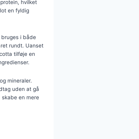
protein, hvilket
blot en fyldig
n bruges i både
 året rundt. Uanset
otta tilføje en
ngredienser.
og mineraler.
ndtag uden at gå
u skabe en mere