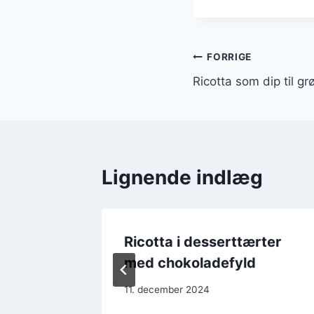
Indlægsnavi
FORRIGE
Ricotta som dip til g
Lignende indlæg
fyldte
Ricotta i desserttærter
med chokoladefyld
11. december 2024