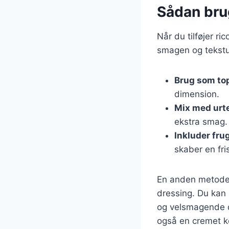
Sådan brug
Når du tilføjer ri
smagen og teksture
Brug som to
dimension.
Mix med urt
ekstra smag.
Inkluder fru
skaber en fri
En anden metode 
dressing. Du kan 
og velsmagende d
også en cremet k