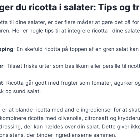
er du ricotta i salater: Tips og t
cotta til dine salater, er der flere måder at gøre det på f
n. Her er nogle tips til at integrere ricotta i dine salate
pping
: En skefuld ricotta på toppen af en grøn salat kan 
er
: Tilsæt friske urter som basilikum eller persille til ricot
gt
: Ricotta går godt med frugter som tomater, agurker og
sk og sund salat.
er at blande ricotta med andre ingredienser for at ska
kombinere ricotta med olivenolie, citronsaft og krydderu
ressing, der kan hældes over din salat. Dette giver ik
onsistens, der binder ingredienserne sammen.