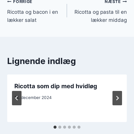
Indlægsnavigation
FORRIGE
NÆSTE
Ricotta og bacon i en
Ricotta og pasta til en
lækker salat
lækker middag
Lignende indlæg
Ricotta som dip med hvidløg
18. december 2024