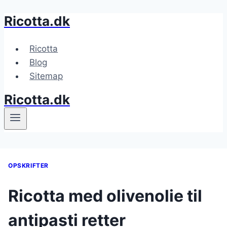
Ricotta.dk
Fortsæt
til
indhold
Ricotta
Blog
Sitemap
Ricotta.dk
OPSKRIFTER
Ricotta med olivenolie til
antipasti retter