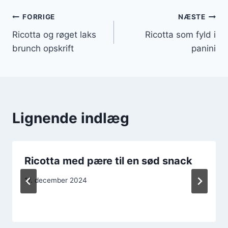
Indlægsnavigation
FORRIGE
NÆSTE
Ricotta og røget laks
Ricotta som fyld i
brunch opskrift
panini
Lignende indlæg
Ricotta med pære til en sød snack
17. december 2024