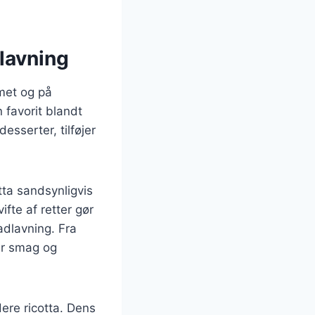
lavning
met og på
 favorit blandt
esserter, tilføjer
tta sandsynligvis
ifte af retter gør
adlavning. Fra
ver smag og
ere ricotta. Dens