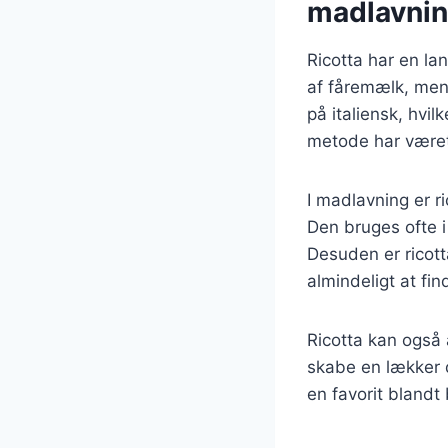
madlavni
Ricotta har en lan
af fåremælk, men 
på italiensk, hvi
metode har været 
I madlavning er ri
Den bruges ofte i
Desuden er ricott
almindeligt at fin
Ricotta kan også 
skabe en lækker d
en favorit bland