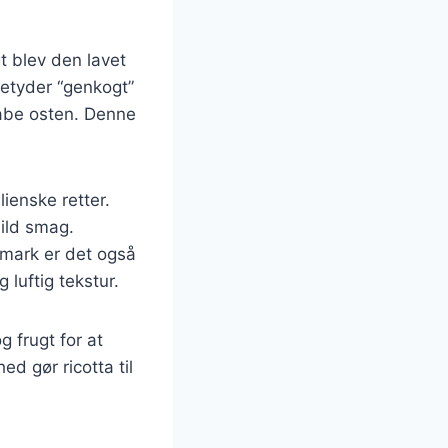
gt blev den lavet
betyder “genkogt”
skabe osten. Denne
lienske retter.
mild smag.
anmark er det også
 luftig tekstur.
 frugt for at
d gør ricotta til