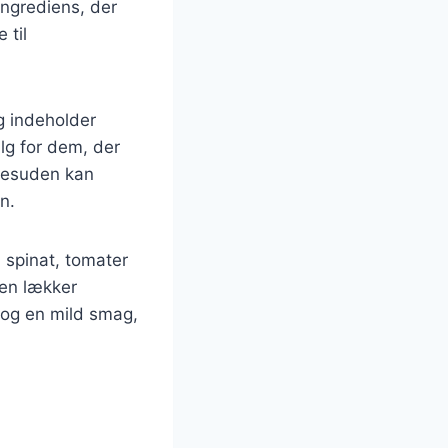
ingrediens, der
 til
g indeholder
lg for dem, der
Desuden kan
n.
 spinat, tomater
 en lækker
 og en mild smag,