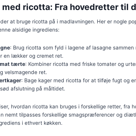
 med ricotta: Fra hovedretter til 
åder at bruge ricotta på i madlavningen. Her er nogle po
nne alsidige ingrediens:
sagne
: Brug ricotta som fyld i lagene af lasagne sammen
r en lækker og cremet ret.
omat tærte
: Kombiner ricotta med friske tomater og urt
og velsmagende ret.
ertkager
: Bage kager med ricotta for at tilføje fugt og e
n sød afslutning på måltidet.
iser, hvordan ricotta kan bruges i forskellige retter, fra h
n nemt tilpasses forskellige smagspræferencer og diætb
ngrediens i ethvert køkken.