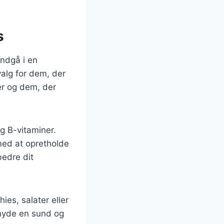
s
indgå i en
valg for dem, der
ner og dem, der
g B-vitaminer.
med at opretholde
bedre dit
ies, salater eller
 nyde en sund og