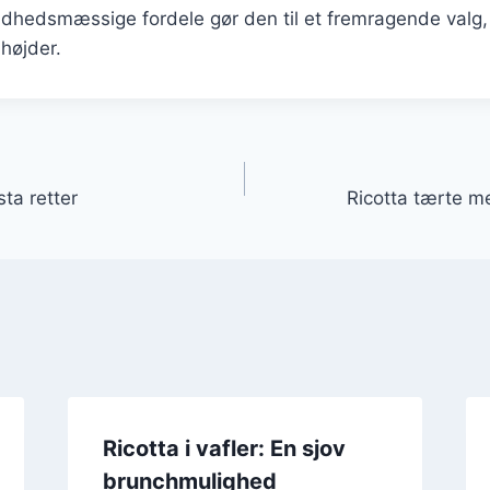
dhedsmæssige fordele gør den til et fremragende valg, 
 højder.
gation
sta retter
Ricotta tærte m
Ricotta i vafler: En sjov
brunchmulighed