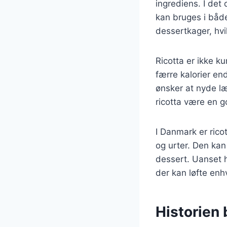
ingrediens. I det
kan bruges i både
dessertkager, hvi
Ricotta er ikke k
færre kalorier en
ønsker at nyde 
ricotta være en go
I Danmark er rico
og urter. Den kan
dessert. Uanset h
der kan løfte enhv
Historien 