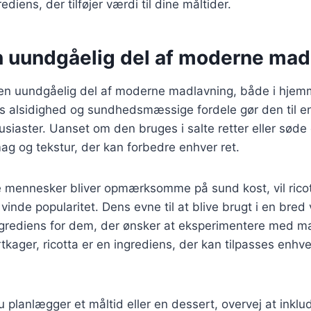
iens, der tilføjer værdi til dine måltider.
En uundgåelig del af moderne mad
t en uundgåelig del af moderne madlavning, både i hjem
s alsidighed og sundhedsmæssige fordele gør den til en
iaster. Uanset om den bruges i salte retter eller søde d
mag og tekstur, der kan forbedre enhver ret.
re mennesker bliver opmærksomme på sund kost, vil rico
inde popularitet. Dens evne til at blive brugt i en bred v
ingrediens for dem, der ønsker at eksperimentere med m
rtkager, ricotta er en ingrediens, der kan tilpasses enh
planlægger et måltid eller en dessert, overvej at inklud