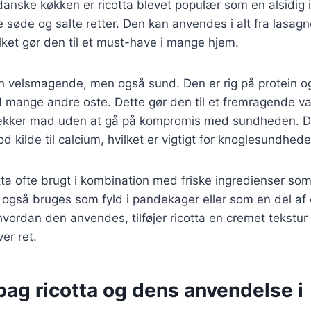
 danske køkken er ricotta blevet populær som en alsidig 
 søde og salte retter. Den kan anvendes i alt fra lasagne
lket gør den til et must-have i mange hjem.
un velsmagende, men også sund. Den er rig på protein o
d mange andre oste. Dette gør den til et fremragende va
lækker mad uden at gå på kompromis med sundheden. 
d kilde til calcium, hvilket er vigtigt for knoglesundhede
tta ofte brugt i kombination med friske ingredienser som
 også bruges som fyld i pandekager eller som en del af
vordan den anvendes, tilføjer ricotta en cremet tekstur
er ret.
bag ricotta og dens anvendelse i