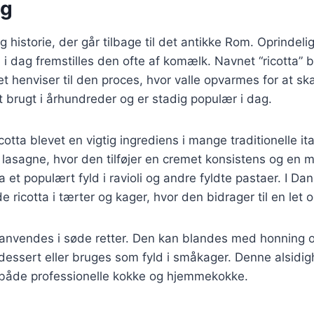
ng
g historie, der går tilbage til det antikke Rom. Oprindeli
i dag fremstilles den ofte af komælk. Navnet “ricotta” 
lket henviser til den proces, hvor valle opvarmes for at 
brugt i århundreder og er stadig populær i dag.
cotta blevet en vigtig ingrediens i mange traditionelle ita
 lasagne, hvor den tilføjer en cremet konsistens og en 
a et populært fyld i ravioli og andre fyldte pastaer. I D
de ricotta i tærter og kager, hvor den bidrager til en let og
anvendes i søde retter. Den kan blandes med honning og
essert eller bruges som fyld i småkager. Denne alsidighe
t både professionelle kokke og hjemmekokke.