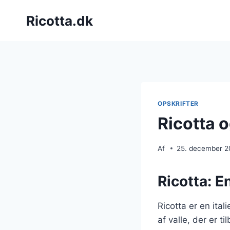
Fortsæt
Ricotta.dk
til
indhold
OPSKRIFTER
Ricotta 
Af
25. december 
Ricotta: E
Ricotta er en ita
af valle, der er t