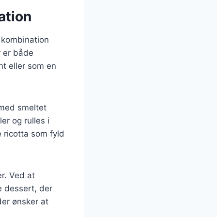
ation
i kombination
r er både
nt eller som en
 med smeltet
r og rulles i
 ricotta som fyld
r. Ved at
 dessert, der
der ønsker at