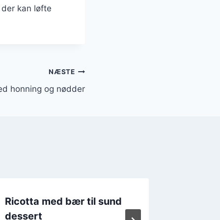
der kan løfte
NÆSTE
ed honning og nødder
Ricotta med bær til sund
Sunde 
dessert
med ric