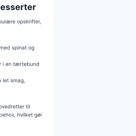
desserter
pulære opskrifter,
 med spinat og
er i en tærtebund
n let smag,
ovedretter til
ehov, hvilket gør