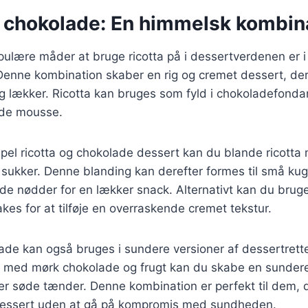
g chokolade: En himmelsk kombin
pulære måder at bruge ricotta på i dessertverdenen er 
enne kombination skaber en rig og cremet dessert, de
 og lækker. Ricotta kan bruges som fyld i chokoladefonda
ade mousse.
mpel ricotta og chokolade dessert kan du blande ricotta
 sukker. Denne blanding kan derefter formes til små kugle
de nødder for en lækker snack. Alternativt kan du bruge
kes for at tilføje en overraskende cremet tekstur.
ade kan også bruges i sundere versioner af dessertrette
a med mørk chokolade og frugt kan du skabe en sundere
iller søde tænder. Denne kombination er perfekt til dem, 
dessert uden at gå på kompromis med sundheden.