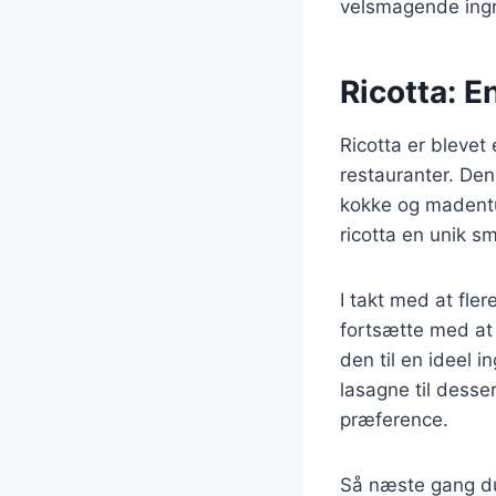
velsmagende ingred
Ricotta: 
Ricotta er bleve
restauranter. Den
kokke og madentus
ricotta en unik s
I takt med at fle
fortsætte med at v
den til en ideel 
lasagne til desse
præference.
Så næste gang du 