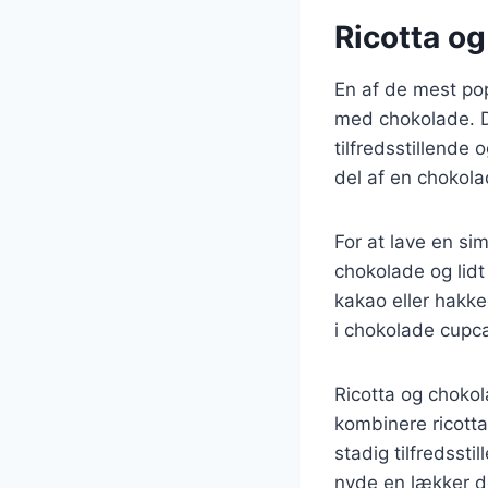
Ricotta o
En af de mest po
med chokolade. D
tilfredsstillende
del af en chokol
For at lave en si
chokolade og lidt
kakao eller hakke
i chokolade cupca
Ricotta og chokol
kombinere ricott
stadig tilfredsst
nyde en lækker 