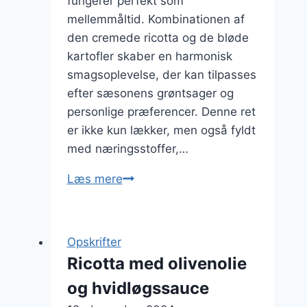
fungerer perfekt som
mellemmåltid. Kombinationen af
den cremede ricotta og de bløde
kartofler skaber en harmonisk
smagsoplevelse, der kan tilpasses
efter sæsonens grøntsager og
personlige præferencer. Denne ret
er ikke kun lækker, men også fyldt
med næringsstoffer,…
Ricotta
Læs mere
med
kartofler
til
Opskrifter
mellemmåltid
Ricotta med olivenolie
og hvidløgssauce