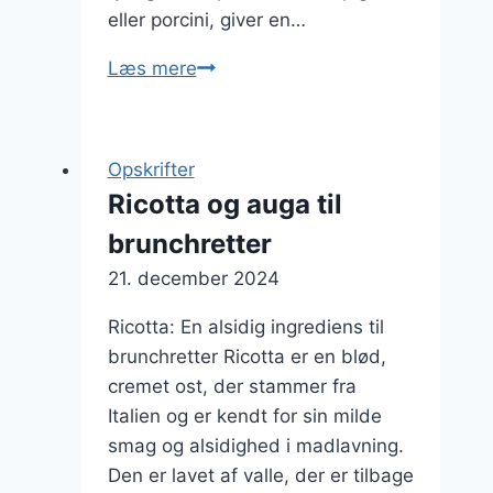
eller porcini, giver en…
Ricotta
Læs mere
og
svampe
i
Opskrifter
en
Ricotta og auga til
cremet
brunchretter
risotto
21. december 2024
Ricotta: En alsidig ingrediens til
brunchretter Ricotta er en blød,
cremet ost, der stammer fra
Italien og er kendt for sin milde
smag og alsidighed i madlavning.
Den er lavet af valle, der er tilbage