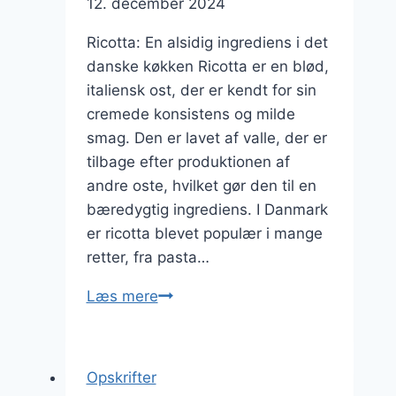
12. december 2024
Ricotta: En alsidig ingrediens i det
danske køkken Ricotta er en blød,
italiensk ost, der er kendt for sin
cremede konsistens og milde
smag. Den er lavet af valle, der er
tilbage efter produktionen af
andre oste, hvilket gør den til en
bæredygtig ingrediens. I Danmark
er ricotta blevet populær i mange
retter, fra pasta…
Ricotta
Læs mere
med
olivenolie
og
Opskrifter
hvidløgssauce