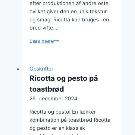
efter produktionen af andre oste,
hvilket giver den en unik tekstur
og smag. Ricotta kan bruges i en
bred vifte…
Ricotta
Læs mere
og
auga
til
Opskrifter
brunchretter
Ricotta og pesto på
toastbrød
25. december 2024
Ricotta og pesto: En lækker
kombination på toastbrød Ricotta
og pesto er en klassisk