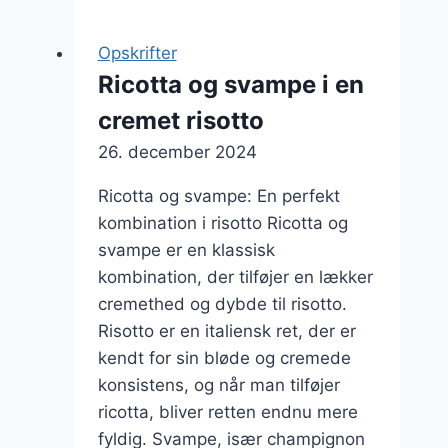
sund
snack
Opskrifter
med
Ricotta og svampe i en
ricotta
cremet risotto
og
nødder
26. december 2024
Ricotta og svampe: En perfekt
kombination i risotto Ricotta og
svampe er en klassisk
kombination, der tilføjer en lækker
cremethed og dybde til risotto.
Risotto er en italiensk ret, der er
kendt for sin bløde og cremede
konsistens, og når man tilføjer
ricotta, bliver retten endnu mere
fyldig. Svampe, især champignon