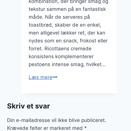
kombination, der bringer smag og
tekstur sammen på en fantastisk
måde. Når de serveres på
toastbrød, skaber de en enkel,
men alligevel lækker ret, der kan
nydes som en snack, frokost eller
forret. Ricottaens cremede
konsistens komplementerer
pestoens intense smag, hvilket…
Ricotta
Læs mere
og
pesto
på
Skriv et svar
toastbrød
Din e-mailadresse vil ikke blive publiceret.
Krævede felter er markeret med
*