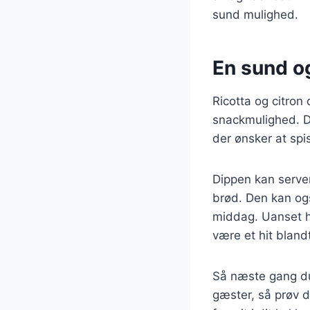
sund mulighed.
En sund og
Ricotta og citron 
snackmulighed. De
der ønsker at spi
Dippen kan serve
brød. Den kan ogs
middag. Uanset hv
være et hit bland
Så næste gang du 
gæster, så prøv de