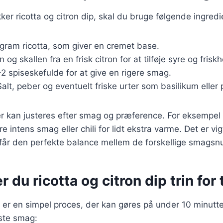
kker ricotta og citron dip, skal du bruge følgende ingredi
 gram ricotta, som giver en cremet base.
n og skallen fra en frisk citron for at tilføje syre og frisk
1-2 spiseskefulde for at give en rigere smag.
Salt, peber og eventuelt friske urter som basilikum eller p
r kan justeres efter smag og præference. For eksempel k
e intens smag eller chili for lidt ekstra varme. Det er vig
 får den perfekte balance mellem de forskellige smagsn
 du ricotta og citron dip trin for 
 er en simpel proces, der kan gøres på under 10 minutter
dste smag: