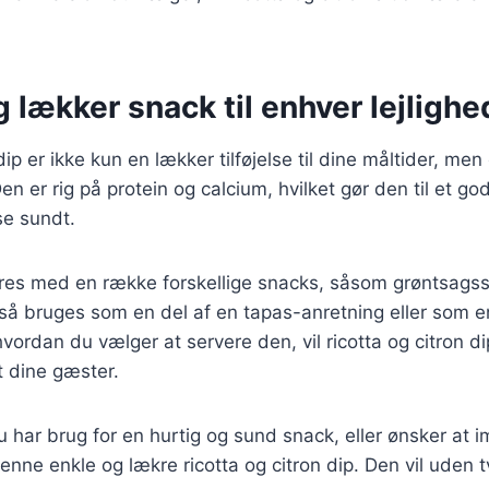
 lækker snack til enhver lejlighe
dip er ikke kun en lækker tilføjelse til dine måltider, me
n er rig på protein og calcium, hvilket gør den til et go
se sundt.
res med en række forskellige snacks, såsom grøntsagsst
å bruges som en del af en tapas-anretning eller som en 
ordan du vælger at servere den, vil ricotta og citron dip
t dine gæster.
har brug for en hurtig og sund snack, eller ønsker at 
nne enkle og lækre ricotta og citron dip. Den vil uden tv