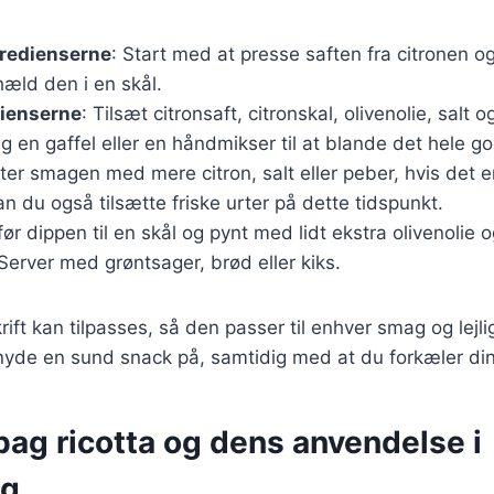
gredienserne
: Start med at presse saften fra citronen og
hæld den i en skål.
dienserne
: Tilsæt citronsaft, citronskal, olivenolie, salt o
ug en gaffel eller en håndmikser til at blande det hele 
ster smagen med mere citron, salt eller peber, hvis det 
kan du også tilsætte friske urter på dette tidspunkt.
før dippen til en skål og pynt med lidt ekstra olivenolie og
Server med grøntsager, brød eller kiks.
ift kan tilpasses, så den passer til enhver smag og lejli
nyde en sund snack på, samtidig med at du forkæler di
bag ricotta og dens anvendelse i
ng