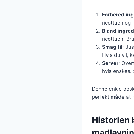
Forbered in
ricottaen og 
Bland ingre
ricottaen. Br
Smag til
: Ju
Hvis du vil, 
Server
: Over
hvis ønskes. 
Denne enkle opskr
perfekt måde at 
Historien 
madlavni