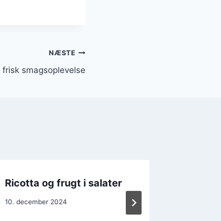
NÆSTE
en frisk smagsoplevelse
Ricotta og frugt i salater
Ricotta
grøntsa
10. december 2024
15. decem