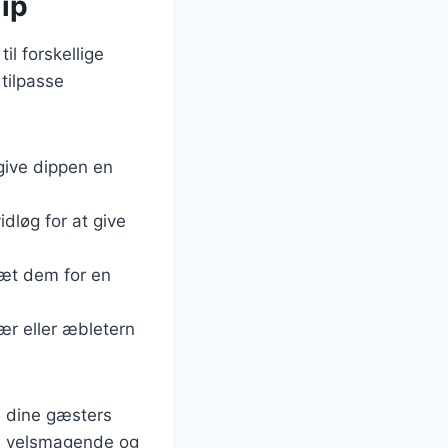
dip
il forskellige
tilpasse
t give dippen en
idløg for at give
sæt dem for en
ær eller æbletern
l dine gæsters
 en velsmagende og