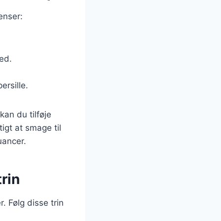
enser:
hed.
ersille.
an du tilføje
tigt at smage til
uancer.
trin
. Følg disse trin