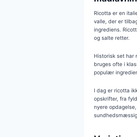
Ricotta er en ital
valle, der er tilb
ingrediens. Ricot
og salte retter.
Historisk set har 
bruges ofte i klas
populær ingredien
I dag er ricotta i
opskrifter, fra fy
nyere opdagelse,
sundhedsmæssige