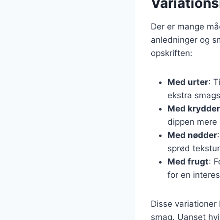
Variations
Der er mange måder
anledninger og sm
opskriften:
Med urter
: T
ekstra smags
Med krydder
dippen mere 
Med nødder
sprød tekstur
Med frugt
: 
for en intere
Disse variationer
smag. Uanset hvil