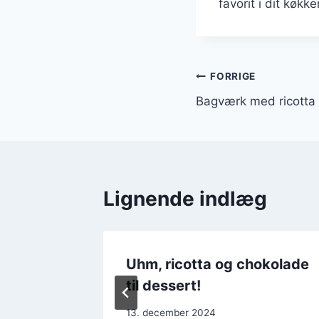
favorit i dit køkke
Indlægsnavi
FORRIGE
Bagværk med ricotta 
Lignende indlæg
afler
Uhm, ricotta og chokolade
til dessert!
13. december 2024