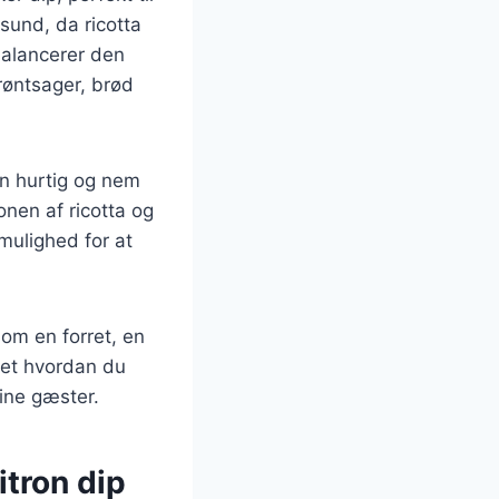
sund, da ricotta
 balancerer den
grøntsager, brød
en hurtig og nem
onen af ricotta og
 mulighed for at
om en forret, en
set hvordan du
dine gæster.
itron dip