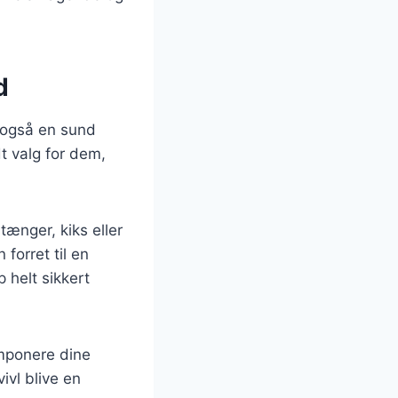
d
n også en sund
dt valg for dem,
ænger, kiks eller
forret til en
 helt sikkert
imponere dine
ivl blive en