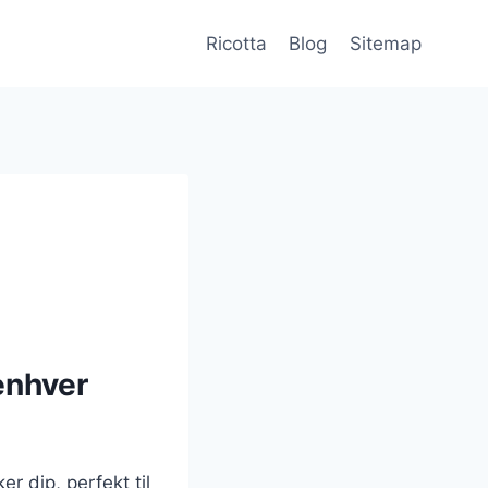
Ricotta
Blog
Sitemap
 enhver
r dip, perfekt til