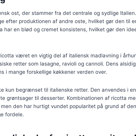
iensk ost, der stammer fra det centrale og sydlige Italien
age efter produktionen af andre oste, hvilket gør den til
ta har en blød og cremet konsistens, hvilket gør den idee
ricotta været en vigtig del af italiensk madlavning i årh
siske retter som lasagne, ravioli og cannoli. Dens alsidi
s i mange forskellige køkkener verden over.
kke kun begrænset til italienske retter. Den anvendes i en
ldte grøntsager til desserter. Kombinationen af ricotta me
 men den har hurtigt vundet popularitet på grund af de
 fordele.