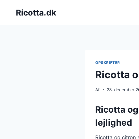
Fortsæt
Ricotta.dk
til
indhold
OPSKRIFTER
Ricotta o
Af
28. december 
Ricotta og
lejlighed
Ricotta og citron 