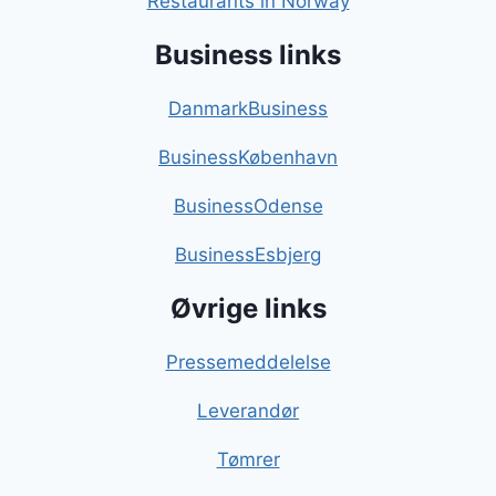
Restaurants in Norway
Business links
DanmarkBusiness
BusinessKøbenhavn
BusinessOdense
BusinessEsbjerg
Øvrige links
Pressemeddelelse
Leverandør
Tømrer