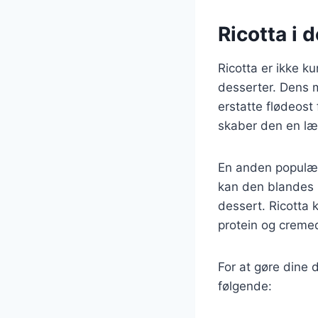
Ricotta i 
Ricotta er ikke k
desserter. Dens m
erstatte flødeost
skaber den en læk
En anden populær 
kan den blandes 
dessert. Ricotta 
protein og cremed
For at gøre dine 
følgende: