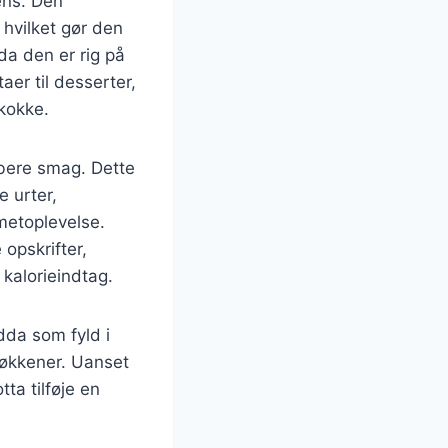
ens. Den
, hvilket gør den
da den er rig på
aer til desserter,
ekokke.
rbere smag. Dette
e urter,
rmetoplevelse.
opskrifter,
 kalorieindtag.
dda som fyld i
køkkener. Uanset
ta tilføje en