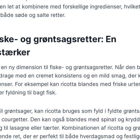
n let at kombinere med forskellige ingredienser, hvilket
 både søde og salte retter.
fiske- og grøntsagsretter: En
stærker
e en ny dimension til fiske- og grøntsagsretter. Når den 
bidrage med en cremet konsistens og en mild smag, der
enser. For eksempel kan ricotta blandes med friske urter 
 fyldning til bagt fisk.
l grøntsager, kan ricotta bruges som fyld i fyldte grøn
r courgetter. Den kan også blandes med spinat og krydde
g til lasagne eller tærter. Kombinationen af ricotta og gr
de ret, der er perfekt til både hverdagsmad og festlige