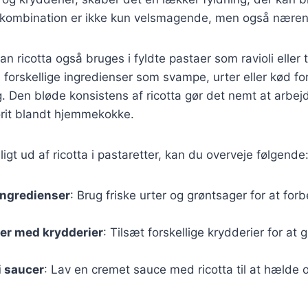
kombination er ikke kun velsmagende, men også nære
 ricotta også bruges i fyldte pastaer som ravioli eller t
orskellige ingredienser som svampe, urter eller kød fo
. Den bløde konsistens af ricotta gør det nemt at arbej
vorit blandt hjemmekokke.
igt ud af ricotta i pastaretter, kan du overveje følgende
ingredienser
: Brug friske urter og grøntsager for at fo
er med krydderier
: Tilsæt forskellige krydderier for at g
i saucer
: Lav en cremet sauce med ricotta til at hælde 