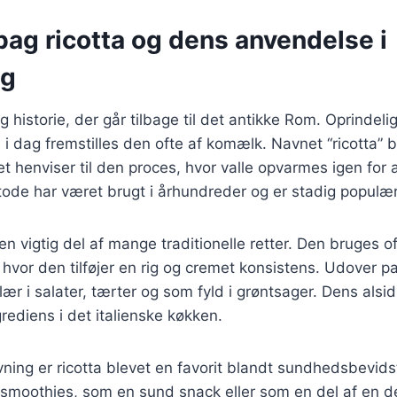
bag ricotta og dens anvendelse i
ng
g historie, der går tilbage til det antikke Rom. Oprindeli
i dag fremstilles den ofte af komælk. Navnet “ricotta” 
ket henviser til den proces, hvor valle opvarmes igen for a
ode har været brugt i århundreder og er stadig populær
ta en vigtig del af mange traditionelle retter. Den bruges o
, hvor den tilføjer en rig og cremet konsistens. Udover pa
ær i salater, tærter og som fyld i grøntsager. Dens alsid
rediens i det italienske køkken.
ing er ricotta blevet en favorit blandt sundhedsbevids
 smoothies, som en sund snack eller som en del af en d