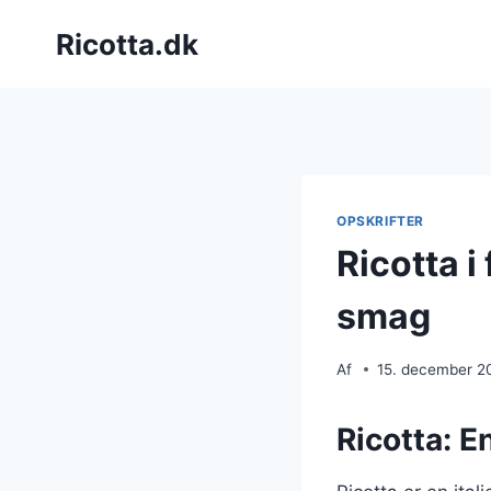
Fortsæt
Ricotta.dk
til
indhold
OPSKRIFTER
Ricotta i
smag
Af
15. december 2
Ricotta: E