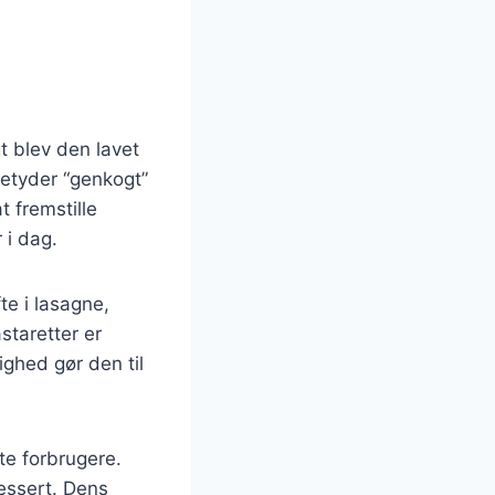
gt blev den lavet
betyder “genkogt”
t fremstille
 i dag.
fte i lasagne,
staretter er
ighed gør den til
te forbrugere.
essert. Dens