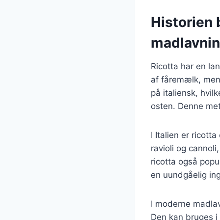
Historien 
madlavni
Ricotta har en lan
af fåremælk, men 
på italiensk, hvil
osten. Denne met
I Italien er ricot
ravioli og cannoli
ricotta også popul
en uundgåelig ing
I moderne madlavn
Den kan bruges i