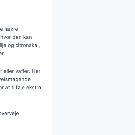
ke lækre
 hvor den kan
je og citronskal,
er.
eller vafler. Her
 velsmagende
 at tilføje ekstra
overveje