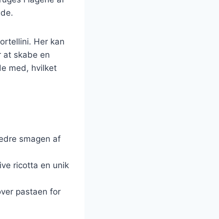
nde.
ortellini. Her kan
r at skabe en
de med, hvilket
:
rbedre smagen af
ive ricotta en unik
over pastaen for