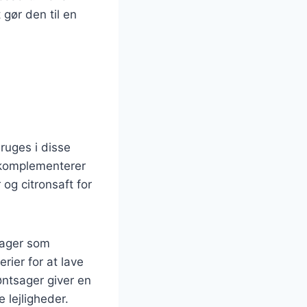
 gør den til en
bruges i disse
 komplementerer
og citronsaft for
tsager som
rier for at lave
øntsager giver en
 lejligheder.