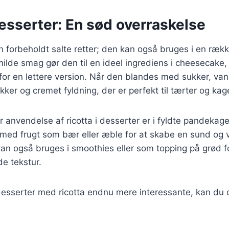
desserter: En sød overraskelse
un forbeholdt salte retter; den kan også bruges i en ræk
ilde smag gør den til en ideel ingrediens i cheesecake,
 for en lettere version. Når den blandes med sukker, vanil
ker og cremet fyldning, der er perfekt til tærter og kag
anvendelse af ricotta i desserter er i fyldte pandekager 
med frugt som bær eller æble for at skabe en sund og
kan også bruges i smoothies eller som topping på grød for
e tekstur.
desserter med ricotta endnu mere interessante, kan du 