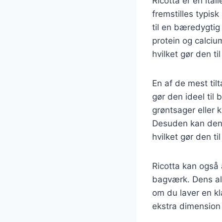
Ricotta er en ita
fremstilles typisk
til en bæredygtig
protein og calcium
hvilket gør den t
En af de mest til
gør den ideel til
grøntsager eller k
Desuden kan den 
hvilket gør den t
Ricotta kan også 
bagværk. Dens al
om du laver en kl
ekstra dimension 