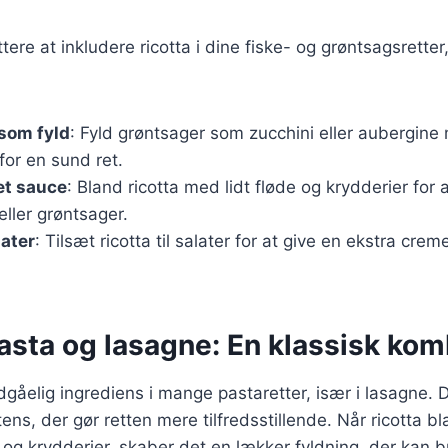
ttere at inkludere ricotta i dine fiske- og grøntsagsrette
 som fyld
: Fyld grøntsager som zucchini eller aubergine
for en sund ret.
et sauce
: Bland ricotta med lidt fløde og krydderier for 
 eller grøntsager.
later
: Tilsæt ricotta til salater for at give en ekstra cre
pasta og lasagne: En klassisk kom
gåelig ingrediens i mange pastaretter, især i lasagne. De
ens, der gør retten mere tilfredsstillende. Når ricotta 
og krydderier, skaber det en lækker fyldning, der kan b