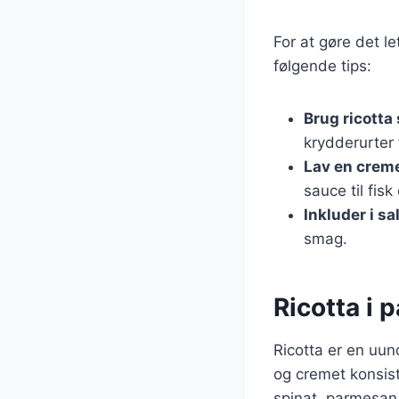
For at gøre det le
følgende tips:
Brug ricotta
krydderurter 
Lav en crem
sauce til fisk
Inkluder i sa
smag.
Ricotta i 
Ricotta er en uund
og cremet konsist
spinat, parmesan 