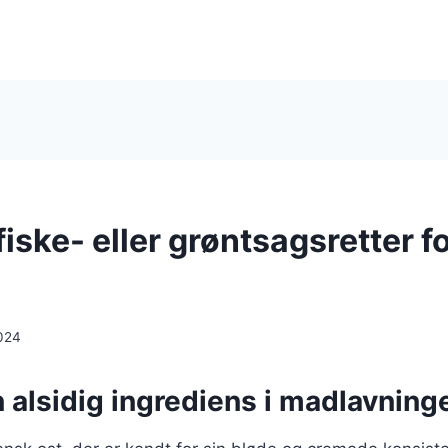
 fiske- eller grøntsagsretter f
024
n alsidig ingrediens i madlavning