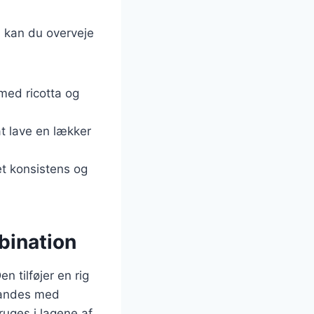
r, kan du overveje
 med ricotta og
at lave en lækker
met konsistens og
bination
n tilføjer en rig
blandes med
ruges i lagene af