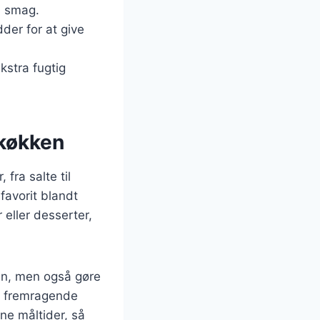
ød smag.
dder for at give
ekstra fugtig
 køkken
 fra salte til
favorit blandt
eller desserter,
en, men også gøre
et fremragende
ne måltider, så