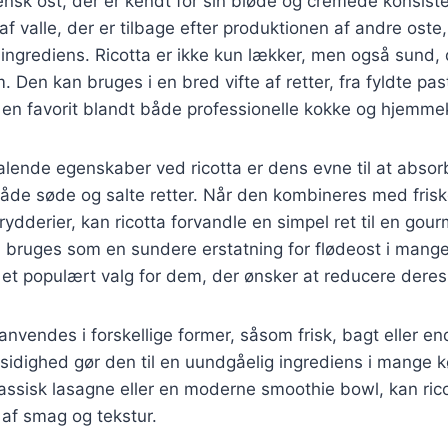
liensk ost, der er kendt for sin bløde og cremede konsist
 af valle, der er tilbage efter produktionen af andre oste
 ingrediens. Ricotta er ikke kun lækker, men også sund, 
. Den kan bruges i en bred vifte af retter, fra fyldte past
il en favorit blandt både professionelle kokke og hjemm
talende egenskaber ved ricotta er dens evne til at abso
 både søde og salte retter. Når den kombineres med frisk
rydderier, kan ricotta forvandle en simpel ret til en gou
bruges som en sundere erstatning for flødeost i mange 
il et populært valg for dem, der ønsker at reducere deres
anvendes i forskellige former, såsom frisk, bagt eller en
sidighed gør den til en uundgåelig ingrediens i mange 
assisk lasagne eller en moderne smoothie bowl, kan ricot
af smag og tekstur.