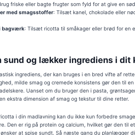
Brug friske eller bagte frugter som fyld for at give en s
er med smagsstoffer
: Tilsæt kanel, chokolade eller nø
 i bagværk
: Tilsæt ricotta til småkager eller brød for en 
n sund og lækker ingrediens i dit
astisk ingrediens, der kan bruges i en bred vifte af retter,
ghed, milde smag og cremede konsistens gør den til en 
delskere. Uanset om du bruger den i pasta, grøntsager 
e en ekstra dimension af smag og tekstur til dine retter.
 ricotta i din madlavning kan du ikke kun forbedre smag
re. Den er rig på protein og calcium, hvilket gør den til 
 ønsker at spise sundt. Så næste gang du planlægger di