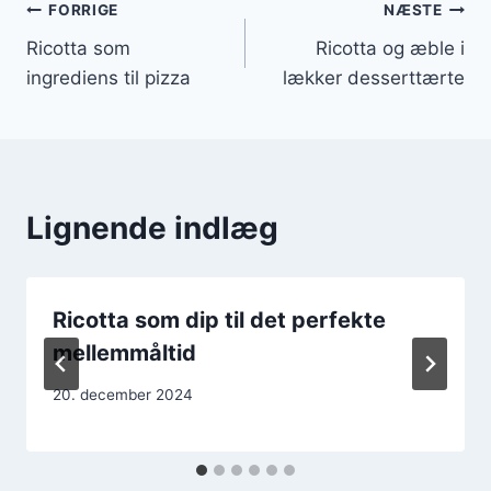
Indlægsnavigation
FORRIGE
NÆSTE
Ricotta som
Ricotta og æble i
ingrediens til pizza
lækker desserttærte
Lignende indlæg
Ricotta som dip til det perfekte
mellemmåltid
20. december 2024