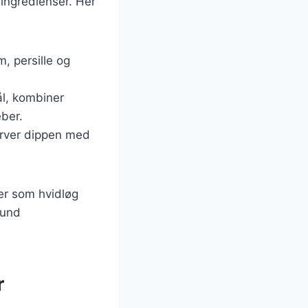
 ingredienser. Her
m, persille og
ål, kombiner
eber.
erver dippen med
ser som hvidløg
sund
r