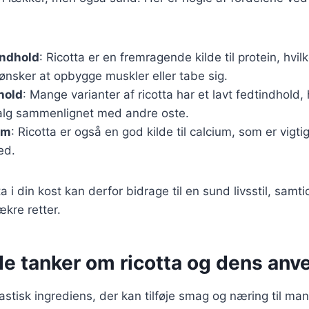
indhold
: Ricotta er en fremragende kilde til protein, hvil
ønsker at opbygge muskler eller tabe sig.
hold
: Mange varianter af ricotta har et lavt fedtindhold, 
alg sammenlignet med andre oste.
um
: Ricotta er også en god kilde til calcium, som er vigtig
ed.
ta i din kost kan derfor bidrage til en sund livsstil, samt
kre retter.
de tanker om ricotta og dens anv
tastisk ingrediens, der kan tilføje smag og næring til ma