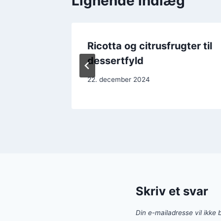
Lignende indlæg
es: En
Ricotta og citrusfrugter til
dessertfyld
22. december 2024
Skriv et svar
Din e-mailadresse vil ikke b