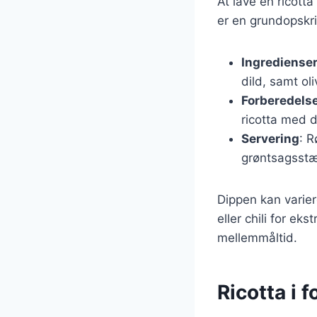
At lave en ricott
er en grundopskri
Ingrediense
dild, samt oli
Forberedels
ricotta med d
Servering
: R
grøntsagsstæn
Dippen kan variere
eller chili for ek
mellemmåltid.
Ricotta i 