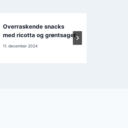
Overraskende snacks
Ricotta
med ricotta og grøntsager
desser
11. december 2024
10. decem