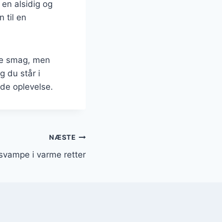
 en alsidig og
 til en
kre smag, men
 du står i
nde oplevelse.
NÆSTE
 svampe i varme retter