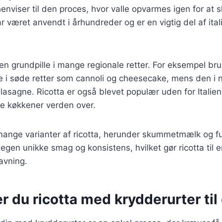
 henviser til den proces, hvor valle opvarmes igen for at 
været anvendt i århundreder og er en vigtig del af ital
ta en grundpille i mange regionale retter. For eksempel br
fte i søde retter som cannoli og cheesecake, mens den i 
 lasagne. Ricotta er også blevet populær uden for Itali
ge køkkener verden over.
mange varianter af ricotta, herunder skummetmælk og fu
egen unikke smag og konsistens, hvilket gør ricotta til e
avning.
r du ricotta med krydderurter til