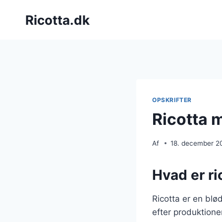
Fortsæt
Ricotta.dk
til
indhold
OPSKRIFTER
Ricotta m
Af
18. december 2
Hvad er r
Ricotta er en blød
efter produktione