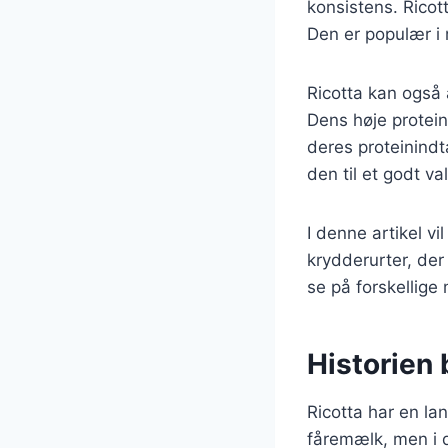
konsistens. Ricot
Den er populær i 
Ricotta kan også 
Dens høje protein
deres proteinindt
den til et godt v
I denne artikel v
krydderurter, der
se på forskellige
Historien 
Ricotta har en lan
fåremælk, men i d