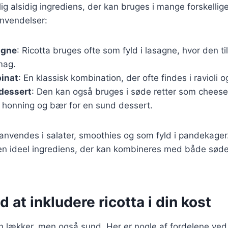
lig alsidig ingrediens, der kan bruges i mange forskellige
nvendelser:
sagne
: Ricotta bruges ofte som fyld i lasagne, hvor den t
mag.
pinat
: En klassisk kombination, der ofte findes i ravioli o
dessert
: Den kan også bruges i søde retter som cheese
honning og bær for en sund dessert.
anvendes i salater, smoothies og som fyld i pandekager
 en ideel ingrediens, der kan kombineres med både søde
d at inkludere ricotta i din kost
un lækker, men også sund. Her er nogle af fordelene ved