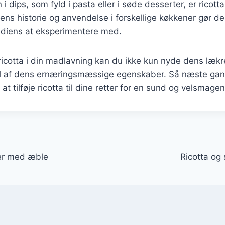
 dips, som fyld i pasta eller i søde desserter, er ricotta
ns historie og anvendelse i forskellige køkkener gør den
diens at eksperimentere med.
 ricotta i din madlavning kan du ikke kun nyde dens læ
l af dens ernæringsmæssige egenskaber. Så næste gang
at tilføje ricotta til dine retter for en sund og velsmage
gation
ter med æble
Ricotta og