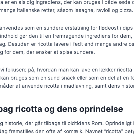
ta er en alsidig ingrediens, der kan bruges i både søde o
mange italienske retter, såsom lasagne, ravioli og pizza.
anvendes som en sundere erstatning for flødeost i dips
indhold gør den til en fremragende ingrediens for dem,
ag. Desuden er ricotta lavere i fedt end mange andre ost
alg for dem, der ønsker at spise sundere.
il vi fokusere på, hvordan man kan lave en lækker ricott
 kan bruges som en sund snack eller som en del af en for
 måder at anvende ricotta i madlavning, samt dens hist
bag ricotta og dens oprindelse
g historie, der går tilbage til oldtidens Rom. Oprindeligt
ag fremstilles den ofte af komælk. Navnet “ricotta” bet