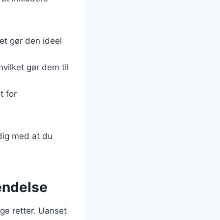
ket gør den ideel
hvilket gør dem til
t for
idig med at du
endelse
nge retter. Uanset