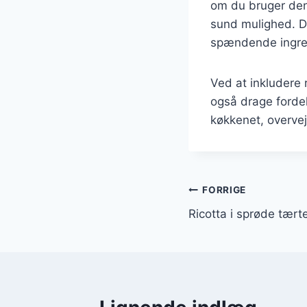
om du bruger den i
sund mulighed. De
spændende ingre
Ved at inkludere
også drage forde
køkkenet, overvej 
Indlægsnavi
FORRIGE
Ricotta i sprøde tær