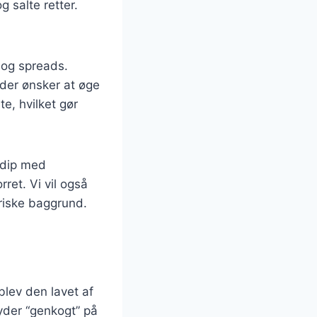
g salte retter.
 og spreads.
 der ønsker at øge
e, hvilket gør
a dip med
ret. Vi vil også
oriske baggrund.
 blev den lavet af
yder “genkogt” på