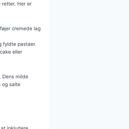
 retter. Her er
ilføjer cremede lag
g fyldte pastaer.
cake eller
. Dens milde
 og salte
 at inkludere