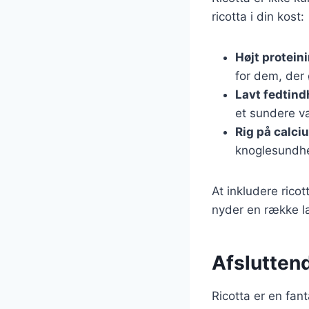
ricotta i din kost:
Højt protein
for dem, der 
Lavt fedtind
et sundere v
Rig på calci
knoglesundh
At inkludere ricot
nyder en række læ
Afslutten
Ricotta er en fan