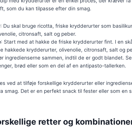
a dip med krydderurter er en enkel proces, der kræver få
ft, som du kan tilpasse efter din smag.
r
: Du skal bruge ricotta, friske krydderurter som basiliku
venolie, citronsaft, salt og peber.
e
: Start med at hakke de friske krydderurter fint. I en sk
e hakkede krydderurter, olivenolie, citronsaft, salt og p
ør ingredienserne sammen, indtil de er godt blandet. S
ger, brød eller som en del af en antipasto-tallerken.
s ved at tilføje forskellige krydderurter eller ingredien
stra smag. Det er en perfekt snack til fester eller som en 
forskellige retter og kombinatione