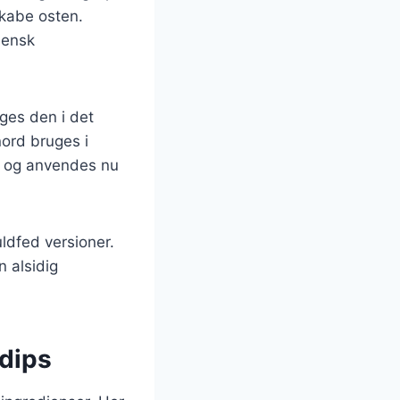
skabe osten.
iensk
uges den i det
nord bruges i
en og anvendes nu
ldfed versioner.
n alsidig
 dips