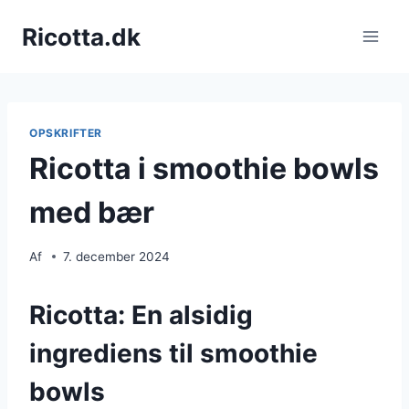
Fortsæt
Ricotta.dk
til
indhold
OPSKRIFTER
Ricotta i smoothie bowls
med bær
Af
7. december 2024
Ricotta: En alsidig
ingrediens til smoothie
bowls