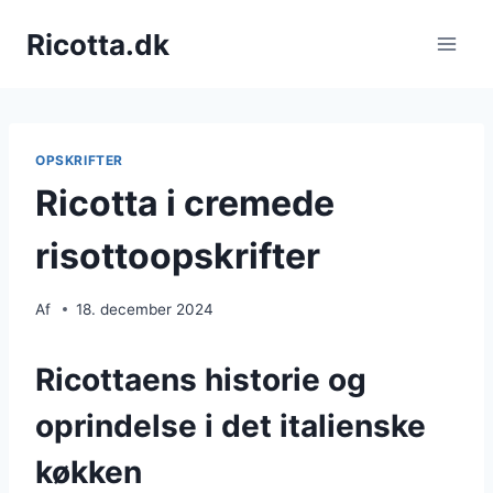
Fortsæt
Ricotta.dk
til
indhold
OPSKRIFTER
Ricotta i cremede
risottoopskrifter
Af
18. december 2024
Ricottaens historie og
oprindelse i det italienske
køkken