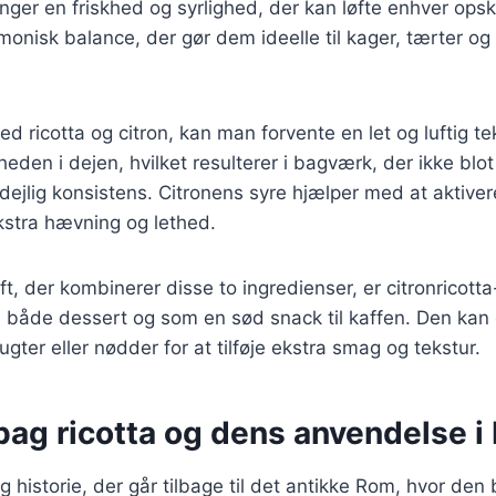
nger en friskhed og syrlighed, der kan løfte enhver ops
onisk balance, der gør dem ideelle til kager, tærter o
 ricotta og citron, kan man forvente en let og luftig tek
gheden i dejen, hvilket resulterer i bagværk, der ikke bl
ejlig konsistens. Citronens syre hjælper med at aktive
ekstra hævning og lethed.
ift, der kombinerer disse to ingredienser, er citronricot
il både dessert og som en sød snack til kaffen. Den kan
ugter eller nødder for at tilføje ekstra smag og tekstur.
bag ricotta og dens anvendelse i
g historie, der går tilbage til det antikke Rom, hvor den 