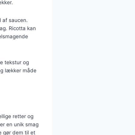
ækker.
el af saucen.
dag. Ricotta kan
velsmagende
de tekstur og
 og lækker måde
llige retter og
øjer en unik smag
 gør dem til et