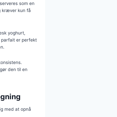
 serveres som en
g kræver kun få
ræsk yoghurt,
arfait er perfekt
en.
konsistens.
gør den til en
bagning
dig med at opnå