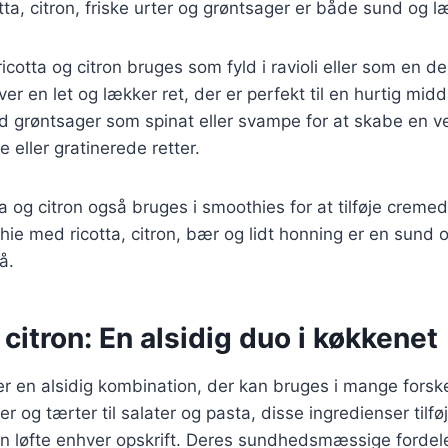
tta, citron, friske urter og grøntsager er både sund og l
ricotta og citron bruges som fyld i ravioli eller som en d
er en let og lækker ret, der er perfekt til en hurtig mid
 grøntsager som spinat eller svampe for at skabe en 
e eller gratinerede retter.
ta og citron også bruges i smoothies for at tilføje creme
hie med ricotta, citron, bær og lidt honning er en sund
å.
 citron: En alsidig duo i køkkenet
 er en alsidig kombination, der kan bruges i mange forske
r og tærter til salater og pasta, disse ingredienser tilf
an løfte enhver opskrift. Deres sundhedsmæssige fordele