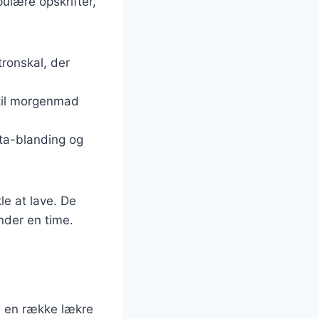
ulære opskrifter,
tronskal, der
e til morgenmad
tta-blanding og
le at lave. De
nder en time.
 i en række lækre