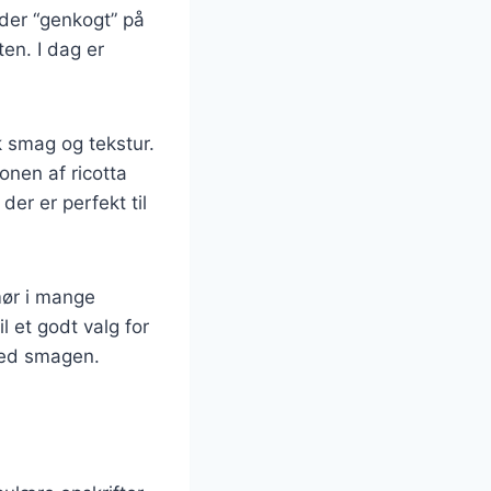
der “genkogt” på
ten. I dag er
ik smag og tekstur.
onen af ricotta
der er perfekt til
mør i mange
l et godt valg for
med smagen.