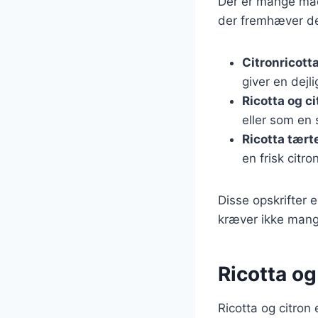
Der er mange måde
der fremhæver d
Citronricott
giver en dejl
Ricotta og c
eller som en 
Ricotta tært
en frisk citr
Disse opskrifter e
kræver ikke mange
Ricotta og
Ricotta og citron