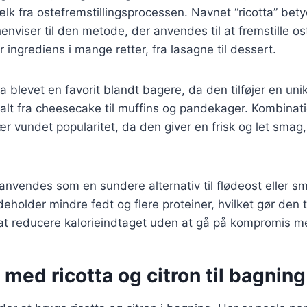
 fra ostefremstillingsprocessen. Navnet “ricotta” bety
 henviser til den metode, der anvendes til at fremstille os
 ingrediens i mange retter, fra lasagne til dessert.
ta blevet en favorit blandt bagere, da den tilføjer en un
alt fra cheesecake til muffins og pandekager. Kombinati
r vundet popularitet, da den giver en frisk og let smag, 
anvendes som en sundere alternativ til flødeost eller s
deholder mindre fedt og flere proteiner, hvilket gør den ti
at reducere kalorieindtaget uden at gå på kompromis 
 med ricotta og citron til bagning