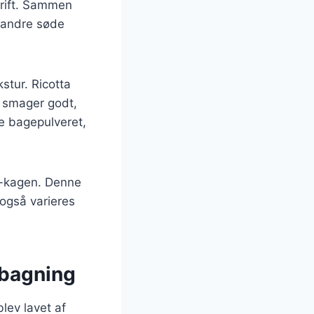
krift. Sammen
g andre søde
stur. Ricotta
ot smager godt,
re bagepulveret,
ta-kagen. Denne
 også varieres
 bagning
blev lavet af