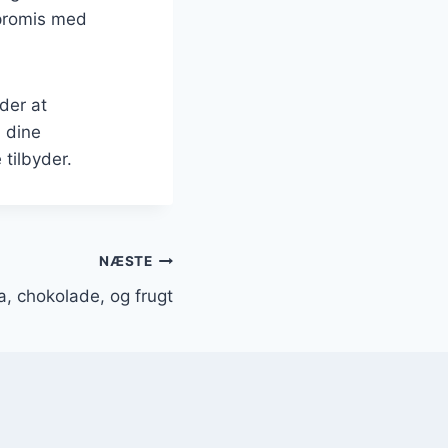
mpromis med
der at
i dine
tilbyder.
NÆSTE
a, chokolade, og frugt