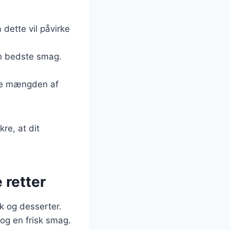
a dette vil påvirke
den bedste smag.
tere mængden af
re, at dit
 retter
k og desserter.
 og en frisk smag.