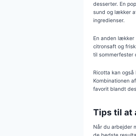
desserter. En pop
sund og lækker af
ingredienser.
En anden lækker m
citronsaft og fr
til sommerfester 
Ricotta kan også 
Kombinationen af 
favorit blandt de
Tips til a
Når du arbejder m
de bedste resulta