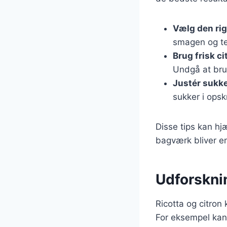
Vælg den rig
smagen og te
Brug frisk ci
Undgå at bru
Justér sukk
sukker i ops
Disse tips kan hj
bagværk bliver e
Udforskning
Ricotta og citron
For eksempel kan 