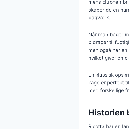
mens citronen bri
skaber de en harm
bagværk.
Når man bager med
bidrager til fugti
men også har en d
hvilket giver en 
En klassisk opskr
kage er perfekt t
med forskellige fr
Historien 
Ricotta har en lan