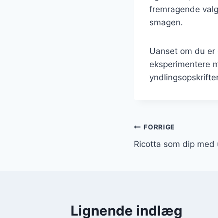
fremragende valg
smagen.
Uanset om du er 
eksperimentere me
yndlingsopskrifte
Indlægsnavi
FORRIGE
Ricotta som dip med 
Lignende indlæg