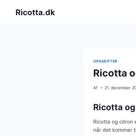
Fortsæt
Ricotta.dk
til
indhold
OPSKRIFTER
Ricotta o
Af
21. december 2
Ricotta og
Ricotta og citron
når det kommer til