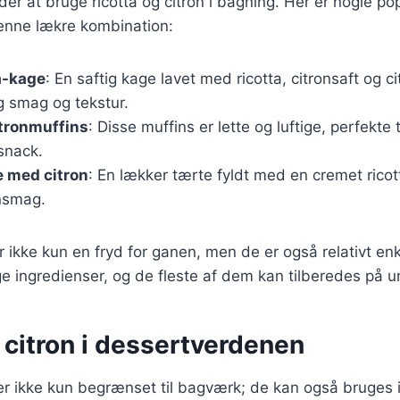
r at bruge ricotta og citron i bagning. Her er nogle pop
enne lækre kombination:
a-kage
: En saftig kage lavet med ricotta, citronsaft og ci
ig smag og tekstur.
itronmuffins
: Disse muffins er lette og luftige, perfekt
snack.
e med citron
: En lækker tærte fyldt med en cremet rico
onsmag.
r ikke kun en fryd for ganen, men de er også relativt enk
 ingredienser, og de fleste af dem kan tilberedes på u
 citron i dessertverdenen
 er ikke kun begrænset til bagværk; de kan også bruges