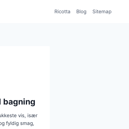
Ricotta
Blog
Sitemap
il bagning
kkeste vis, især
 og fyldig smag,