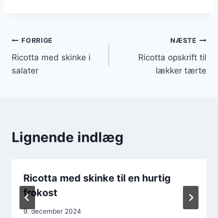
Indlægsnavigation
FORRIGE
NÆSTE
Ricotta med skinke i
Ricotta opskrift til
salater
lækker tærte
Lignende indlæg
Ricotta med skinke til en hurtig
frokost
9. december 2024