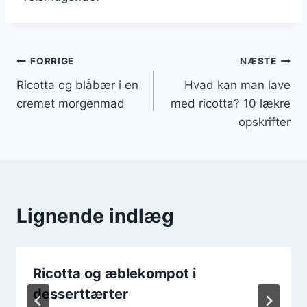
Indlægsnavigation
FORRIGE
NÆSTE
Ricotta og blåbær i en
Hvad kan man lave
cremet morgenmad
med ricotta? 10 lækre
opskrifter
Lignende indlæg
Ricotta og æblekompot i
desserttærter