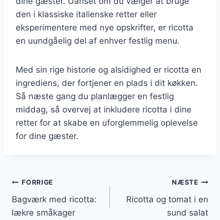
dine gæster. Uanset om du vælger at bruge
den i klassiske italienske retter eller
eksperimentere med nye opskrifter, er ricotta
en uundgåelig del af enhver festlig menu.
Med sin rige historie og alsidighed er ricotta en
ingrediens, der fortjener en plads i dit køkken.
Så næste gang du planlægger en festlig
middag, så overvej at inkludere ricotta i dine
retter for at skabe en uforglemmelig oplevelse
for dine gæster.
Indlægsnavigation
FORRIGE
NÆSTE
Bagværk med ricotta:
Ricotta og tomat i en
lækre småkager
sund salat