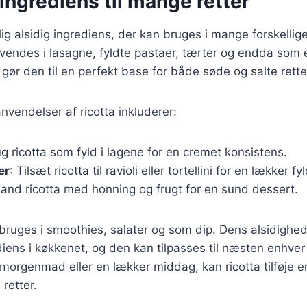
 ingrediens til mange retter
lig alsidig ingrediens, der kan bruges i mange forskellig
vendes i lasagne, fyldte pastaer, tærter og endda som 
ør den til en perfekt base for både søde og salte rette
vendelser af ricotta inkluderer:
ug ricotta som fyld i lagene for en cremet konsistens.
er
: Tilsæt ricotta til ravioli eller tortellini for en lækker fy
Bland ricotta med honning og frugt for en sund dessert.
bruges i smoothies, salater og som dip. Dens alsidighed 
iens i køkkenet, og den kan tilpasses til næsten enhver
morgenmad eller en lækker middag, kan ricotta tilføje e
 retter.