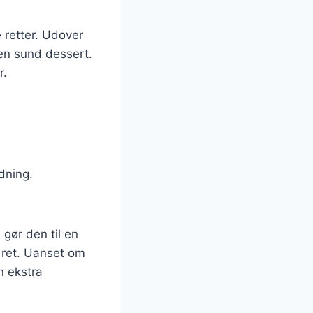
e retter. Udover
en sund dessert.
r.
ldning.
gør den til en
 ret. Uanset om
n ekstra