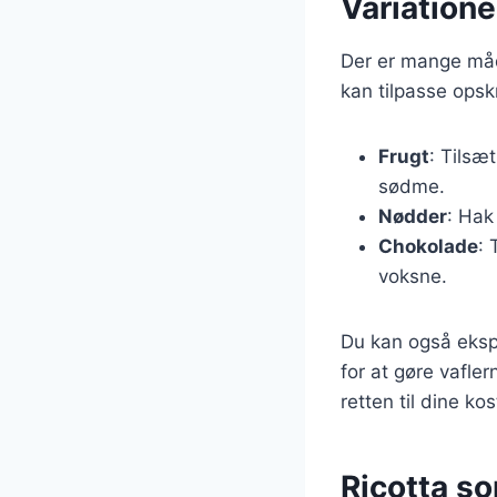
Variationer
Der er mange måde
kan tilpasse opskr
Frugt
: Tilsæ
sødme.
Nødder
: Hak
Chokolade
: 
voksne.
Du kan også eksp
for at gøre vafler
retten til dine ko
Ricotta s