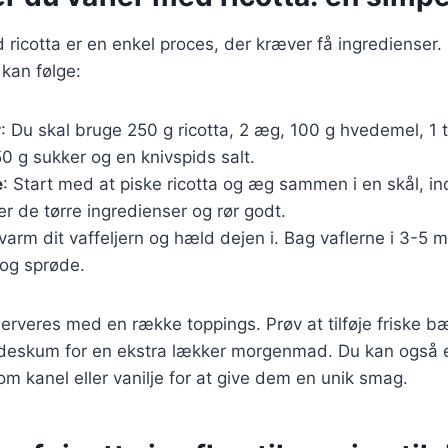
d ricotta er en enkel proces, der kræver få ingredienser.
 kan følge:
r
: Du skal bruge 250 g ricotta, 2 æg, 100 g hvedemel, 1 
0 g sukker og en knivspids salt.
e
: Start med at piske ricotta og æg sammen i en skål, indt
er de tørre ingredienser og rør godt.
rvarm dit vaffeljern og hæld dejen i. Bag vaflerne i 3-5 min
 og sprøde.
serveres med en række toppings. Prøv at tilføje friske b
lødeskum for en ekstra lækker morgenmad. Du kan også
m kanel eller vanilje for at give dem en unik smag.