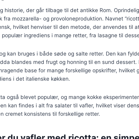
g historie, der går tilbage til det antikke Rom. Oprindeli
 fra mozzarella- og provoloneproduktion. Navnet “ricot
ensk, hvilket henviser til den metode, der anvendes til at
n populær ingrediens i mange retter, fra lasagne til desse
g og kan bruges i både søde og salte retter. Den kan fyld
endda blandes med frugt og honning til en sund dessert
mragende base for mange forskellige opskrifter, hvilket g
iens i det italienske køkken.
otta også blevet populær, og mange kokke eksperimente
n kan findes i alt fra salater til vafler, hvilket viser de
 en cremet konsistens til forskellige retter.
r du vafler med ricotta: en simpe