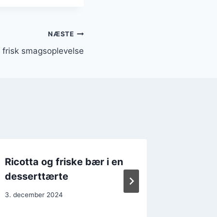
NÆSTE
n frisk smagsoplevelse
Ricotta og friske bær i en
Velsma
desserttærte
spinat 
3. december 2024
15. decem