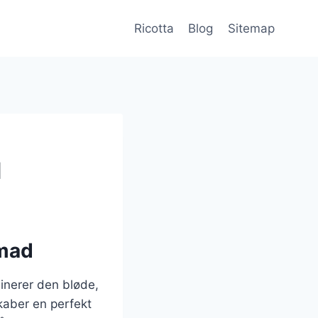
Ricotta
Blog
Sitemap
d
nmad
binerer den bløde,
kaber en perfekt