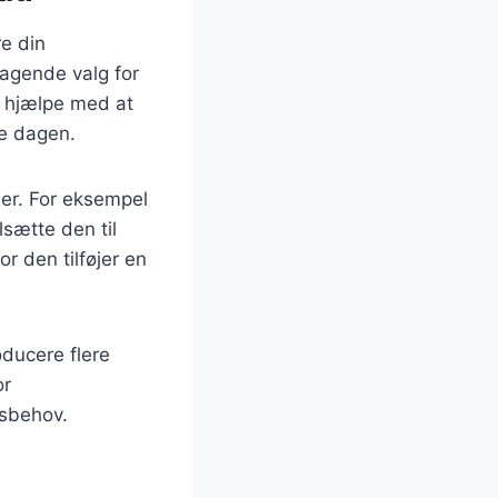
re din
ragende valg for
n hjælpe med at
te dagen.
er. For eksempel
lsætte den til
r den tilføjer en
ducere flere
or
gsbehov.