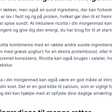
un lækker, men også en sund ingrediens, der kan forbed
 lav i fedt og rig på protein, hvilket gør den til et frem
t spise sundt. At inkludere ricotta i din morgenmad ka
gere og give dig den energi, du har brug for til at star
cotta kombineres med en række andre sunde ingrediens
 med græsk yoghurt for en ekstra proteinboost, eller ti
cremet konsistens. Ricotta kan også bruges i salater, hvo
ekstur.
tta i din morgenmad kan også være en god måde at intro
din kost. Det er en god kilde til calcium, som er vigtigt f
g det kan hjælpe med at opfylde dine daglige ernærin