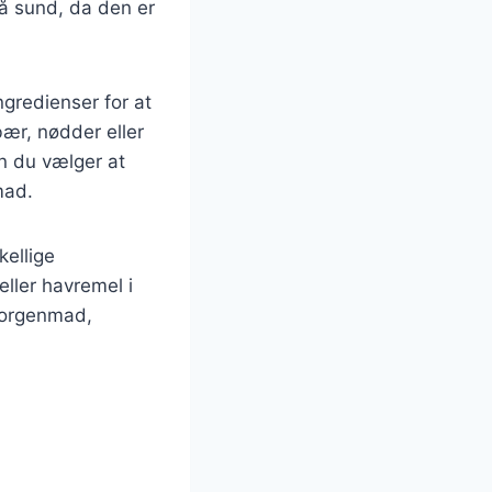
å sund, da den er
ngredienser for at
ær, nødder eller
n du vælger at
mad.
kellige
ller havremel i
 morgenmad,