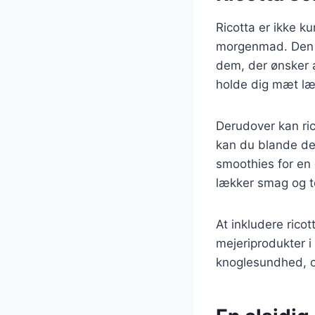
Ricotta er ikke k
morgenmad. Den er
dem, der ønsker a
holde dig mæt læn
Derudover kan ri
kan du blande den
smoothies for en 
lækker smag og t
At inkludere rico
mejeriprodukter i 
knoglesundhed, o