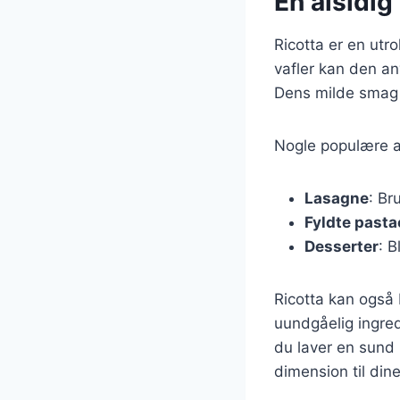
En alsidig
Ricotta er en utro
vafler kan den an
Dens milde smag g
Nogle populære an
Lasagne
: Br
Fyldte pasta
Desserter
: 
Ricotta kan også 
uundgåelig ingred
du laver en sund 
dimension til dine