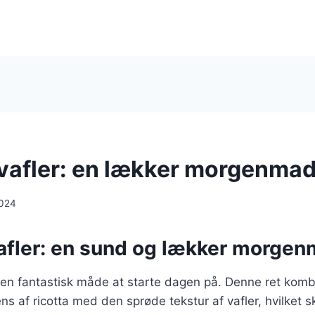
i vafler: en lækker morgenma
2024
 vafler: en sund og lækker morge
er en fantastisk måde at starte dagen på. Denne ret kom
s af ricotta med den sprøde tekstur af vafler, hvilket s