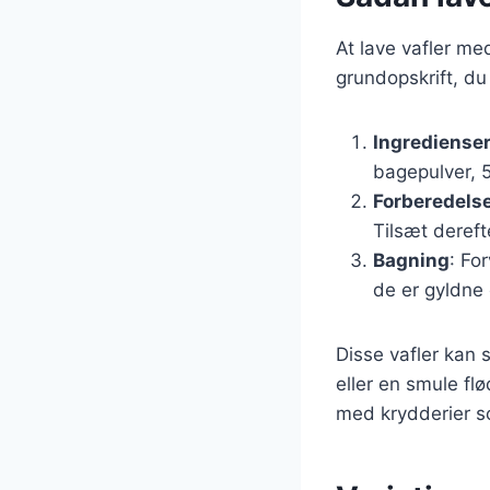
At lave vafler me
grundopskrift, du
Ingrediense
bagepulver, 5
Forberedels
Tilsæt dereft
Bagning
: Fo
de er gyldne
Disse vafler kan 
eller en smule f
med krydderier so