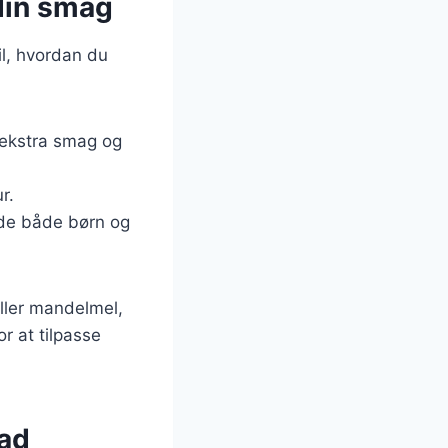
l din smag
il, hvordan du
r ekstra smag og
r.
æde både børn og
ller mandelmel,
or at tilpasse
mad