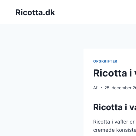
Fortsæt
Ricotta.dk
til
indhold
OPSKRIFTER
Ricotta 
Af
25. december 
Ricotta i
Ricotta i vafler 
cremede konsisten