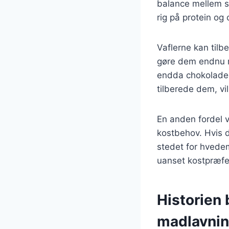
balance mellem s
rig på protein og 
Vaflerne kan tilb
gøre dem endnu me
endda chokoladec
tilberede dem, vil
En anden fordel ve
kostbehov. Hvis d
stedet for hvede
uanset kostpræfe
Historien 
madlavni