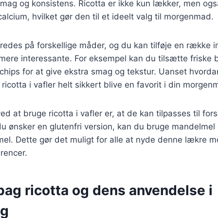
mag og konsistens. Ricotta er ikke kun lækker, men ogs
calcium, hvilket gør den til et ideelt valg til morgenmad.
eredes på forskellige måder, og du kan tilføje en række i
re interessante. For eksempel kan du tilsætte friske b
hips for at give ekstra smag og tekstur. Uanset hvorda
 ricotta i vafler helt sikkert blive en favorit i din morgen
d at bruge ricotta i vafler er, at de kan tilpasses til fors
u ønsker en glutenfri version, kan du bruge mandelmel e
mel. Dette gør det muligt for alle at nyde denne lækre
rencer.
bag ricotta og dens anvendelse i
ng