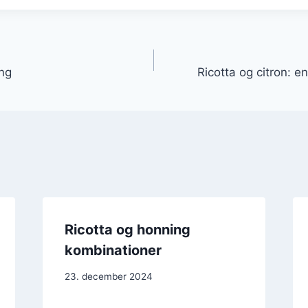
gation
ing
Ricotta og citron: e
Ricotta og honning
kombinationer
23. december 2024