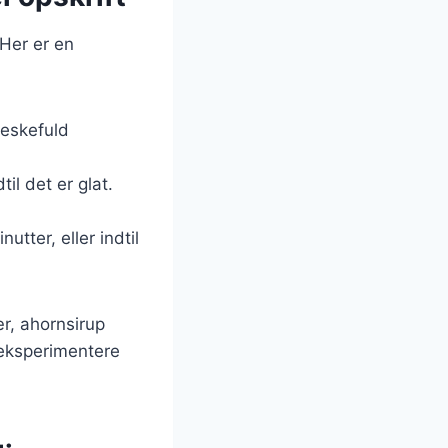
 Her er en
teskefuld
il det er glat.
utter, eller indtil
ær, ahornsirup
 eksperimentere