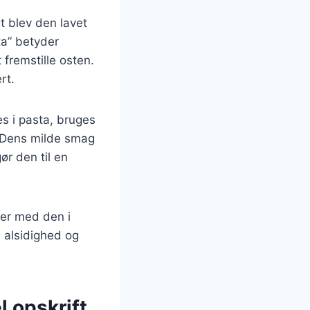
gt blev den lavet
ta” betyder
 fremstille osten.
rt.
es i pasta, bruges
. Dens milde smag
ør den til en
rer med den i
ns alsidighed og
l opskrift