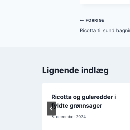
Indlægsnavi
FORRIGE
Ricotta til sund bagn
Lignende indlæg
Ricotta og gulerødder i
fyldte grønnsager
6. december 2024