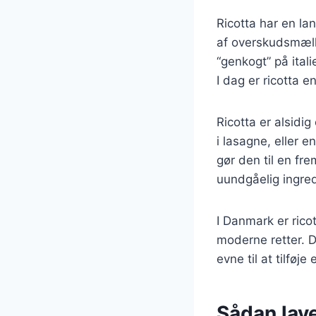
Ricotta har en lan
af overskudsmælk
“genkogt” på itali
I dag er ricotta e
Ricotta er alsidi
i lasagne, eller 
gør den til en fre
uundgåelig ingred
I Danmark er ric
moderne retter. De
evne til at tilføje
Sådan lave