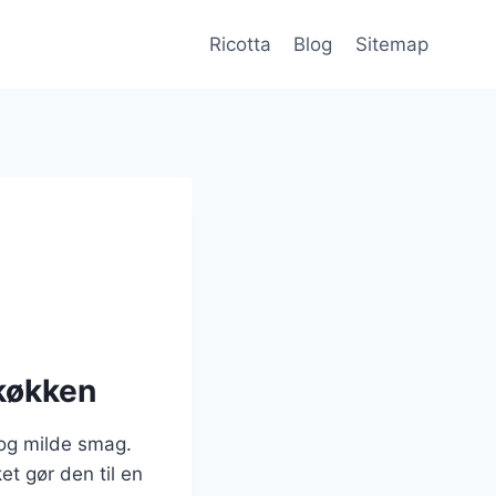
Ricotta
Blog
Sitemap
 køkken
 og milde smag.
et gør den til en