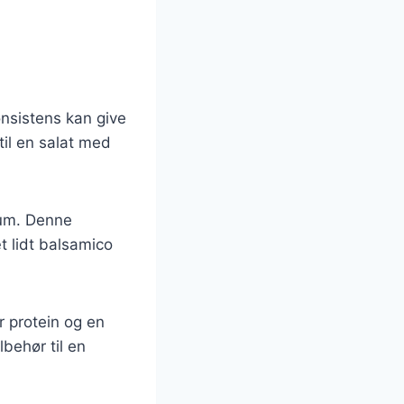
onsistens kan give
 til en salat med
kum. Denne
t lidt balsamico
r protein og en
lbehør til en