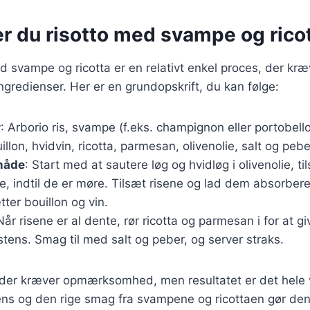
er du risotto med svampe og rico
ed svampe og ricotta er en relativt enkel proces, der kr
redienser. Her er en grundopskrift, du kan følge:
r
: Arborio ris, svampe (f.eks. champignon eller portobello)
llon, hvidvin, ricotta, parmesan, olivenolie, salt og pebe
måde
: Start med at sautere løg og hvidløg i olivenolie, 
, indtil de er møre. Tilsæt risene og lad dem absorber
tter bouillon og vin.
Når risene er al dente, rør ricotta og parmesan i for at g
tens. Smag til med salt og peber, og server straks.
t, der kræver opmærksomhed, men resultatet er det hele
ns og den rige smag fra svampene og ricottaen gør denn