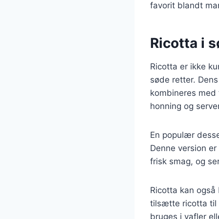
favorit blandt ma
Ricotta i 
Ricotta er ikke k
søde retter. Dens
kombineres med f
honning og serve
En populær desser
Denne version er l
frisk smag, og s
Ricotta kan også 
tilsætte ricotta t
bruges i vafler e