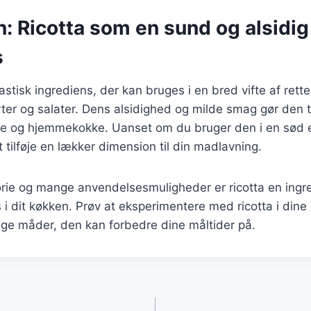
: Ricotta som en sund og alsidig
s
astisk ingrediens, der kan bruges i en bred vifte af retter
rter og salater. Dens alsidighed og milde smag gør den ti
 og hjemmekokke. Uanset om du bruger den i en sød elle
rt tilføje en lækker dimension til din madlavning.
orie og mange anvendelsesmuligheder er ricotta en ingr
s i dit køkken. Prøv at eksperimentere med ricotta i dine 
e måder, den kan forbedre dine måltider på.
gation