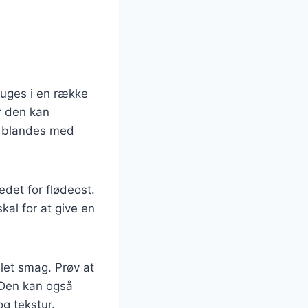
bruges i en række
r den kan
a blandes med
edet for flødeost.
kal for at give en
 let smag. Prøv at
. Den kan også
og tekstur.