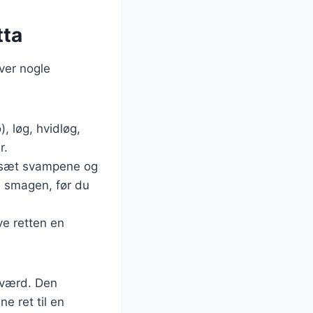
tta
æver nogle
, løg, hvidløg,
r.
tilsæt svampene og
e smagen, før du
ive retten en
 værd. Den
e ret til en