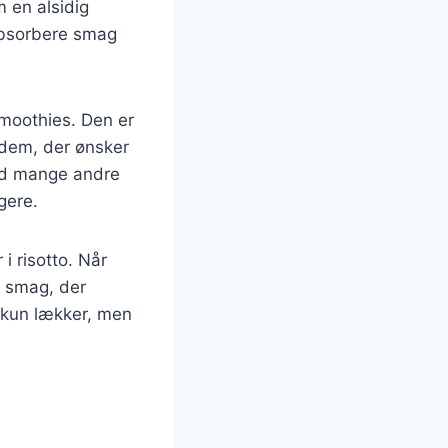
 en alsidig
 absorbere smag
smoothies. Den er
r dem, der ønsker
end mange andre
gere.
i risotto. Når
g smag, der
 kun lækker, men