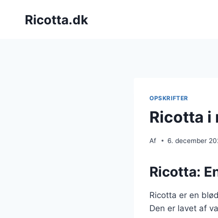
Fortsæt
Ricotta.dk
til
indhold
OPSKRIFTER
Ricotta 
Af
6. december 2
Ricotta: E
Ricotta er en blø
Den er lavet af va