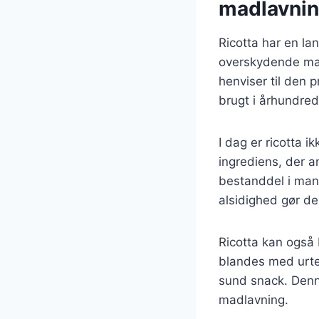
madlavni
Ricotta har en lan
overskydende mælk
henviser til den 
brugt i århundred
I dag er ricotta 
ingrediens, der a
bestanddel i mang
alsidighed gør de
Ricotta kan også 
blandes med urter
sund snack. Denne
madlavning.