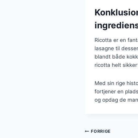
Konklusion
ingredien
Ricotta er en fant
lasagne til desse
blandt både kokke
ricotta helt sikke
Med sin rige hist
fortjener en plad
og opdag de mang
Indlægsnavi
FORRIGE