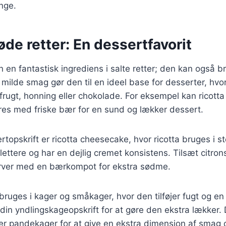
nge.
søde retter: En dessertfavorit
un en fantastisk ingrediens i salte retter; den kan også 
 milde smag gør den til en ideel base for desserter, hvo
rugt, honning eller chokolade. For eksempel kan ricott
res med friske bær for en sund og lækker dessert.
topskrift er ricotta cheesecake, hvor ricotta bruges i st
ettere og har en dejlig cremet konsistens. Tilsæt citrons
erver med en bærkompot for ekstra sødme.
bruges i kager og småkager, hvor den tilføjer fugt og en
il din yndlingskageopskrift for at gøre den ekstra lækker
ller pandekager for at give en ekstra dimension af smag 