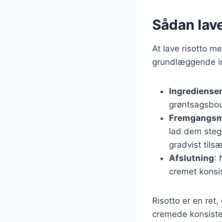
Sådan lav
At lave risotto m
grundlæggende ing
Ingrediense
grøntsagsboui
Fremgangs
lad dem stege
gradvist tilsæ
Afslutning
: 
cremet konsis
Risotto er en re
cremede konsiste