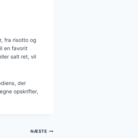
, fra risotto og
l en favorit
r salt ret, vil
ediens, der
egne opskrifter,
NÆSTE