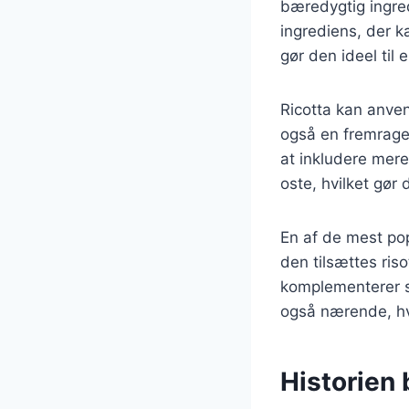
bæredygtig ingred
ingrediens, der k
gør den ideel til 
Ricotta kan anven
også en fremragend
at inkludere mere
oste, hvilket gør
En af de mest pop
den tilsættes ris
komplementerer s
også nærende, hvi
Historien 