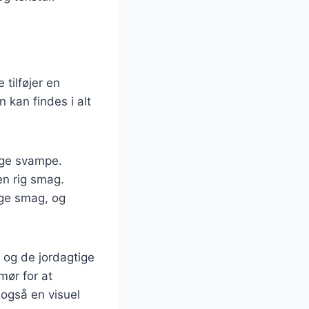
tilføjer en
kan findes i alt
tige svampe.
en rig smag.
ige smag, og
 og de jordagtige
mør for at
også en visuel