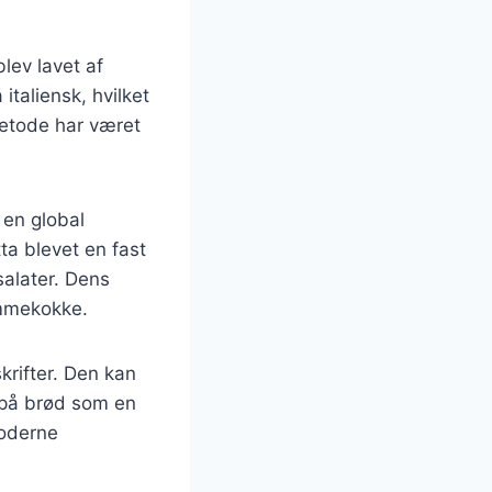
blev lavet af
italiensk, hvilket
metode har været
 en global
ta blevet en fast
salater. Dens
emmekokke.
krifter. Den kan
 på brød som en
moderne