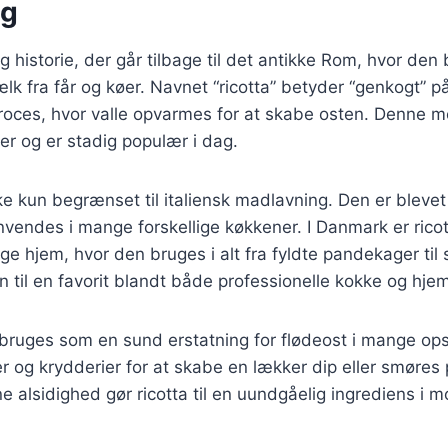
ng
g historie, der går tilbage til det antikke Rom, hvor den 
 fra får og køer. Navnet “ricotta” betyder “genkogt” på 
proces, hvor valle opvarmes for at skabe osten. Denne 
er og er stadig populær i dag.
ikke kun begrænset til italiensk madlavning. Den er blevet
nvendes i mange forskellige køkkener. I Danmark er ricot
e hjem, hvor den bruges i alt fra fyldte pandekager til 
n til en favorit blandt både professionelle kokke og hj
bruges som en sund erstatning for flødeost i mange ops
 og krydderier for at skabe en lækker dip eller smøres
 alsidighed gør ricotta til en uundgåelig ingrediens i 