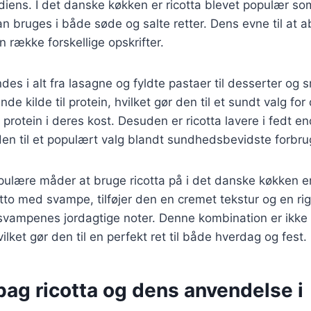
iens. I det danske køkken er ricotta blevet populær som
an bruges i både søde og salte retter. Dens evne til at
en række forskellige opskrifter.
des i alt fra lasagne og fyldte pastaer til desserter og 
e kilde til protein, hvilket gør den til et sundt valg fo
 protein i deres kost. Desuden er ricotta lavere i fedt 
 den til et populært valg blandt sundhedsbevidste forbru
ulære måder at bruge ricotta på i det danske køkken er 
otto med svampe, tilføjer den en cremet tekstur og en ri
vampenes jordagtige noter. Denne kombination er ikke
lket gør den til en perfekt ret til både hverdag og fest.
bag ricotta og dens anvendelse i