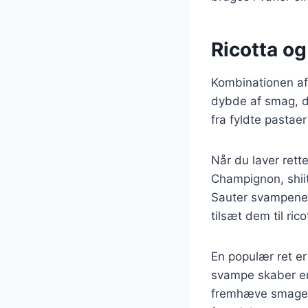
Ricotta o
Kombinationen af 
dybde af smag, d
fra fyldte pastaer 
Når du laver rett
Champignon, shiit
Sauter svampene 
tilsæt dem til ric
En populær ret er
svampe skaber en
fremhæve smagene