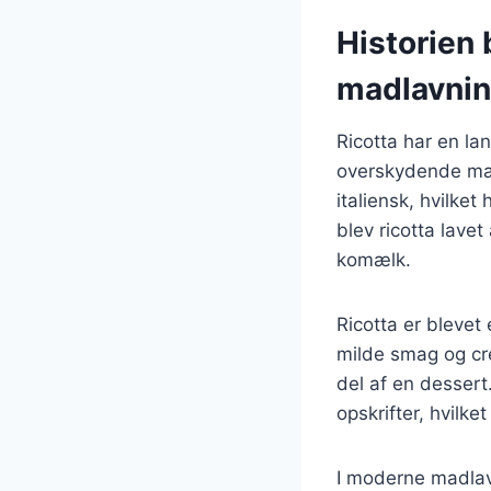
Historien 
madlavni
Ricotta har en lan
overskydende mælk
italiensk, hvilket
blev ricotta lavet
komælk.
Ricotta er blevet
milde smag og cre
del af en desser
opskrifter, hvilke
I moderne madlavn