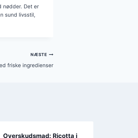
d nødder. Det er
sund livsstil,
NÆSTE
ed friske ingredienser
Overskudsmad: Ricotta i
Ricotta