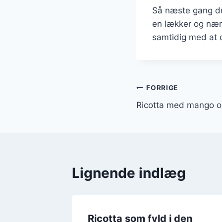
Så næste gang du 
en lækker og nære
samtidig med at 
Indlægsnavi
FORRIGE
Ricotta med mango og
Lignende indlæg
l til
Ricotta som fyld i den