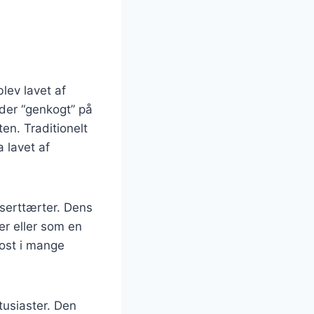
blev lavet af
der “genkogt” på
ten. Traditionelt
a lavet af
sserttærter. Dens
er eller som en
eost i mange
tusiaster. Den