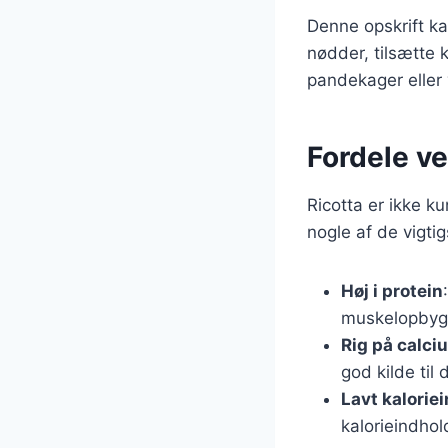
Denne opskrift k
nødder, tilsætte k
pandekager eller 
Fordele ve
Ricotta er ikke 
nogle af de vigtig
Høj i protein
muskelopbygn
Rig på calci
god kilde til 
Lavt kalorie
kalorieindhold