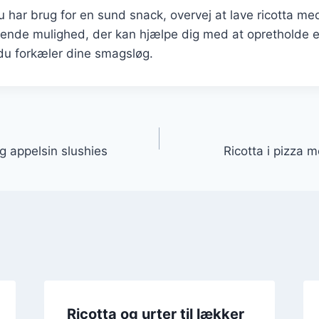
har brug for en sund snack, overvej at lave ricotta me
nde mulighed, der kan hjælpe dig med at opretholde en 
du forkæler dine smagsløg.
gation
 appelsin slushies
Ricotta i pizza m
Ricotta og urter til lækker