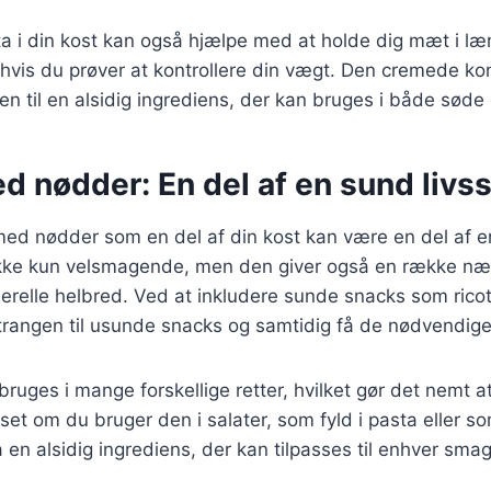
tta i din kost kan også hjælpe med at holde dig mæt i læn
 hvis du prøver at kontrollere din vægt. Den cremede k
n til en alsidig ingrediens, der kan bruges i både søde o
d nødder: En del af en sund livss
med nødder som en del af din kost kan være en del af en 
kke kun velsmagende, men den giver også en række næri
nerelle helbred. Ved at inkludere sunde snacks som ric
trangen til usunde snacks og samtidig få de nødvendige
ruges i mange forskellige retter, hvilket gør det nemt at
set om du bruger den i salater, som fyld i pasta eller s
a en alsidig ingrediens, der kan tilpasses til enhver smag