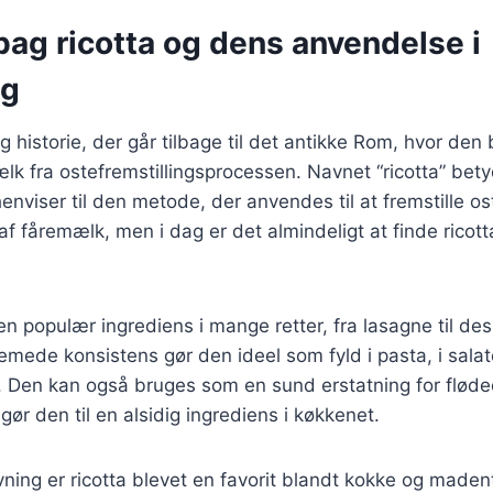
bag ricotta og dens anvendelse i
ng
g historie, der går tilbage til det antikke Rom, hvor den 
 fra ostefremstillingsprocessen. Navnet “ricotta” bety
 henviser til den metode, der anvendes til at fremstille os
 af fåremælk, men i dag er det almindeligt at finde ricott
 en populær ingrediens i mange retter, fra lasagne til de
mede konsistens gør den ideel som fyld i pasta, i salat
t. Den kan også bruges som en sund erstatning for flød
t gør den til en alsidig ingrediens i køkkenet.
ing er ricotta blevet en favorit blandt kokke og maden