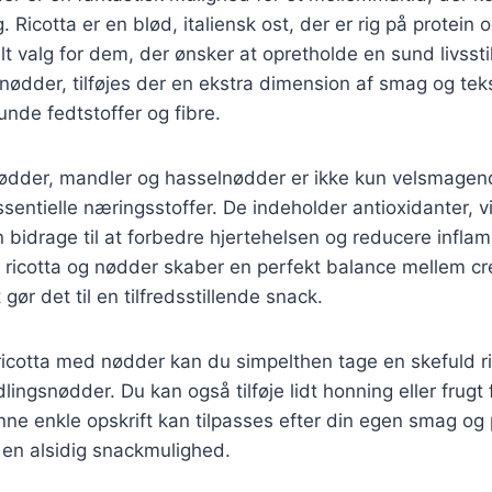
icotta er en blød, italiensk ost, der er rig på protein o
elt valg for dem, der ønsker at opretholde en sund livssti
dder, tilføjes der en ekstra dimension af smag og teks
nde fedtstoffer og fibre.
dder, mandler og hasselnødder er ikke kun velsmagen
sentielle næringsstoffer. De indeholder antioxidanter, v
n bidrage til at forbedre hjertehelsen og reducere infla
 ricotta og nødder skaber en perfekt balance mellem 
 gør det til en tilfredsstillende snack.
ricotta med nødder kan du simpelthen tage en skefuld r
ingsnødder. Du kan også tilføje lidt honning eller frugt 
ne enkle opskrift kan tilpasses efter din egen smag og
l en alsidig snackmulighed.