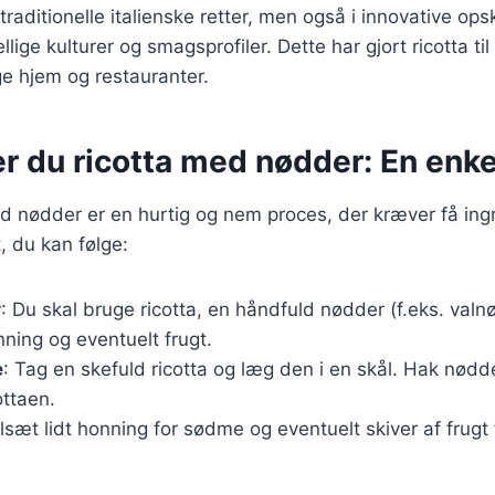
traditionelle italienske retter, men også i innovative opsk
lige kulturer og smagsprofiler. Dette har gjort ricotta ti
e hjem og restauranter.
r du ricotta med nødder: En enke
ed nødder er en hurtig og nem proces, der kræver få ing
, du kan følge:
r
: Du skal bruge ricotta, en håndfuld nødder (f.eks. valn
ning og eventuelt frugt.
e
: Tag en skefuld ricotta og læg den i en skål. Hak nødd
ottaen.
ilsæt lidt honning for sødme og eventuelt skiver af frugt