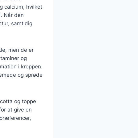
g calcium, hvilket
l. Når den
tur, samtidig
de, men de er
itaminer og
mmation i kroppen.
cremede og sprøde
icotta og toppe
for at give en
 præferencer,