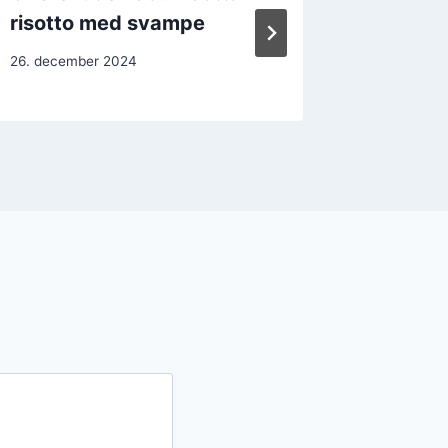
risotto med svampe
antipast
26. december 2024
5. decemb