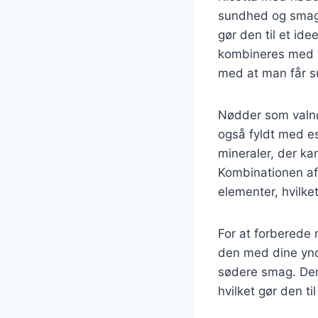
sundhed og smag. R
gør den til et ide
kombineres med nø
med at man får su
Nødder som valnø
også fyldt med es
mineraler, der ka
Kombinationen af
elementer, hvilket
For at forberede 
den med dine yndl
sødere smag. Den
hvilket gør den ti