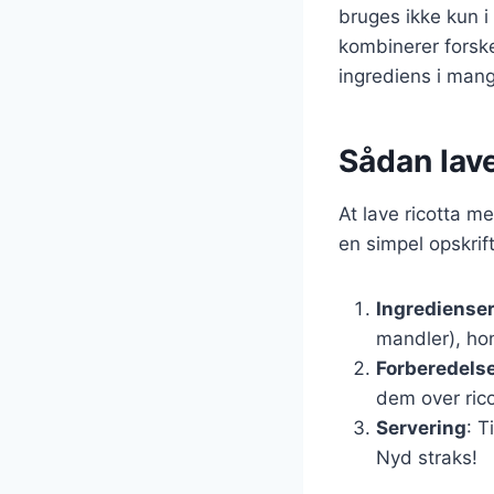
bruges ikke kun i 
kombinerer forskel
ingrediens i mang
Sådan lave
At lave ricotta m
en simpel opskrift
Ingrediense
mandler), hon
Forberedels
dem over ric
Servering
: T
Nyd straks!