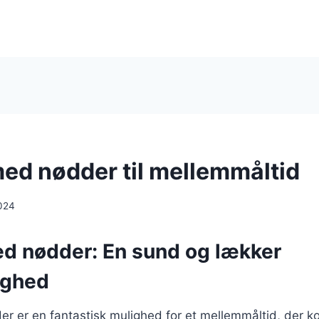
med nødder til mellemmåltid
024
ed nødder: En sund og lækker
ighed
r er en fantastisk mulighed for et mellemmåltid, der k