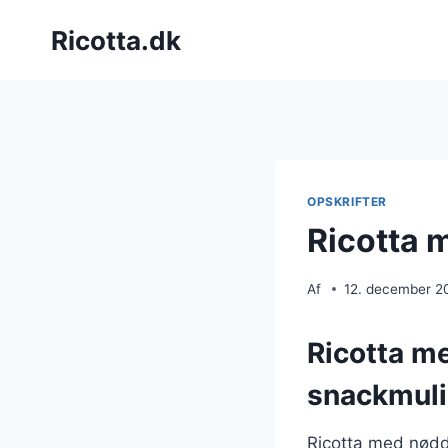
Fortsæt
Ricotta.dk
til
indhold
OPSKRIFTER
Ricotta 
Af
12. december 2
Ricotta m
snackmul
Ricotta med nødde