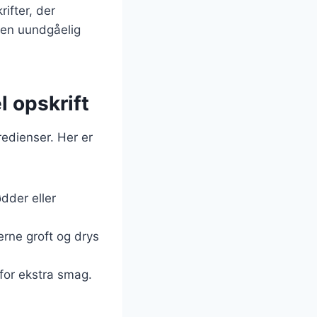
rifter, der
l en uundgåelig
l opskrift
redienser. Her er
ødder eller
erne groft og drys
 for ekstra smag.