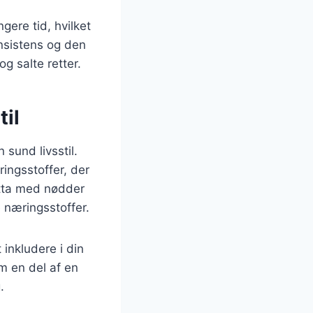
gere tid, hvilket
onsistens og den
g salte retter.
til
sund livsstil.
ngsstoffer, der
otta med nødder
 næringsstoffer.
 inkludere i din
om en del af en
.