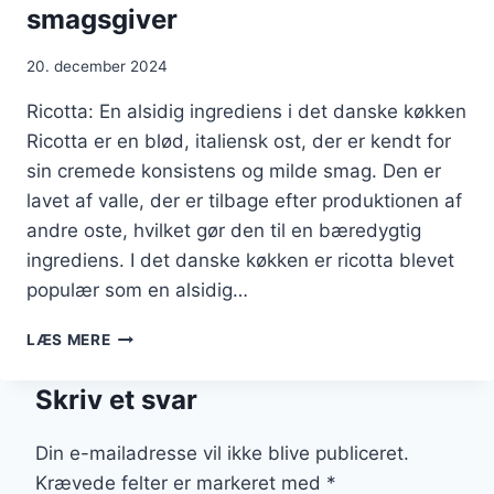
smagsgiver
20. december 2024
Ricotta: En alsidig ingrediens i det danske køkken
Ricotta er en blød, italiensk ost, der er kendt for
sin cremede konsistens og milde smag. Den er
lavet af valle, der er tilbage efter produktionen af
andre oste, hvilket gør den til en bæredygtig
ingrediens. I det danske køkken er ricotta blevet
populær som en alsidig…
RICOTTA
LÆS MERE
OG
HVIDLØG
Skriv et svar
SOM
SMAGSGIVER
Din e-mailadresse vil ikke blive publiceret.
Krævede felter er markeret med
*