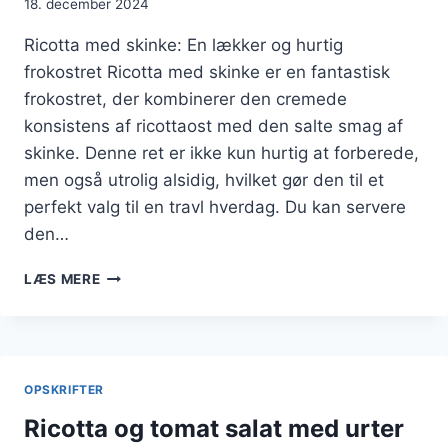
18. december 2024
Ricotta med skinke: En lækker og hurtig
frokostret Ricotta med skinke er en fantastisk
frokostret, der kombinerer den cremede
konsistens af ricottaost med den salte smag af
skinke. Denne ret er ikke kun hurtig at forberede,
men også utrolig alsidig, hvilket gør den til et
perfekt valg til en travl hverdag. Du kan servere
den…
RICOTTA
LÆS MERE
MED
SKINKE
TIL
NEM
FROKOSTRETTER
OPSKRIFTER
Ricotta og tomat salat med urter