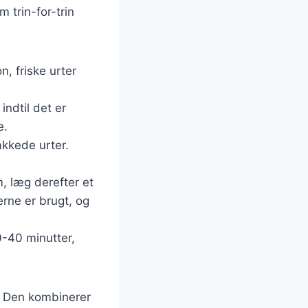
 trin-for-trin
n, friske urter
ndtil det er
e.
akkede urter.
, læg derefter et
erne er brugt, og
0-40 minutter,
r. Den kombinerer