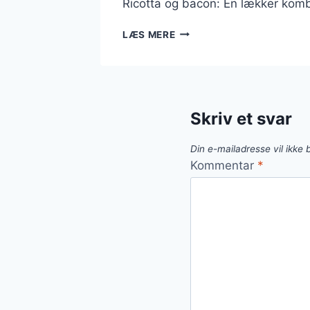
Ricotta og bacon: En lækker komb
RICOTTA
LÆS MERE
OG
BACON
I
BRØD
Skriv et svar
Din e-mailadresse vil ikke b
Kommentar
*