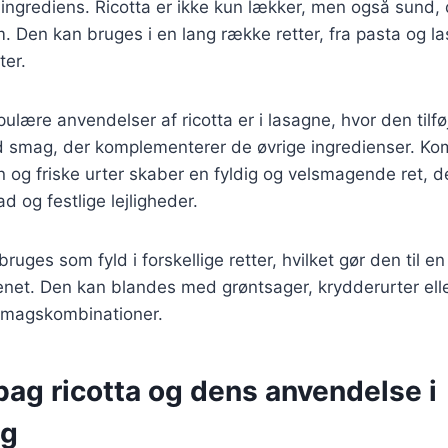
 ingrediens. Ricotta er ikke kun lækker, men også sund, 
m. Den kan bruges i en lang række retter, fra pasta og la
ter.
ulære anvendelser af ricotta er i lasagne, hvor den tilf
ld smag, der komplementerer de øvrige ingredienser. Ko
 og friske urter skaber en fyldig og velsmagende ret, der
og festlige lejligheder.
ruges som fyld i forskellige retter, hvilket gør den til en
enet. Den kan blandes med grøntsager, krydderurter elle
smagskombinationer.
bag ricotta og dens anvendelse i
ng