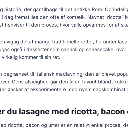
g historie, der går tilbage til det antikke Rom. Oprindeli
i dag fremstilles den ofte af komælk. Navnet “ricotta” 
ket henviser til den proces, hvor valle opvarmes for at s
ta en vigtig del af mange traditionelle retter, herunder las
bruges også i desserter som cannoli og cheesecake, hvo
irkelig kommer til sin ret.
un begrænset til italiensk madlavning; den er blevet po
ver. Dens alsidighed gør den til en favorit blandt kokke
der ønsker at eksperimentere med nye smagskombinati
r du lasagne med ricotta, bacon 
ed ricotta, bacon og urter er en relativt enkel proces, 