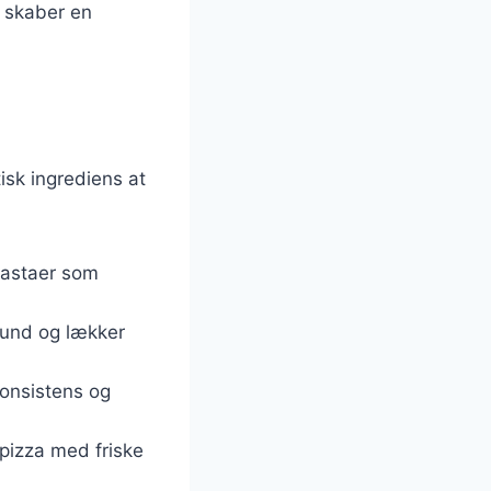
t skaber en
tisk ingrediens at
 pastaer som
sund og lækker
 konsistens og
 pizza med friske