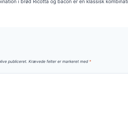
ination i brød Ricotta og bacon er en klassisk kombinat
live publiceret.
Krævede felter er markeret med
*