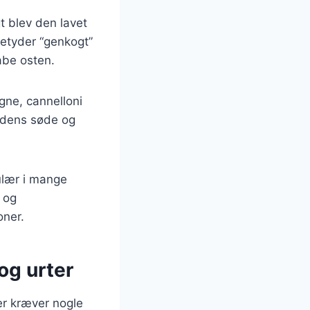
gt blev den lavet
betyder “genkogt”
kabe osten.
agne, cannelloni
r dens søde og
pulær i mange
 og
oner.
og urter
der kræver nogle