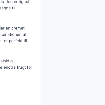
da den er rig på
sagne til
øjer en cremet
mbinationen af
 er perfekt til
 alsidig
r endda frugt for