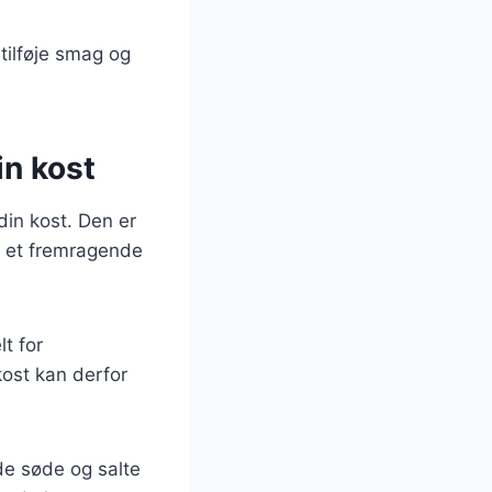
 tilføje smag og
in kost
din kost. Den er
il et fremragende
t for
kost kan derfor
de søde og salte