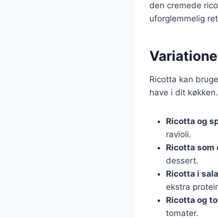
den cremede ricot
uforglemmelig ret
Variationer
Ricotta kan bruges
have i dit køkken
Ricotta og s
ravioli.
Ricotta som 
dessert.
Ricotta i sal
ekstra protei
Ricotta og t
tomater.