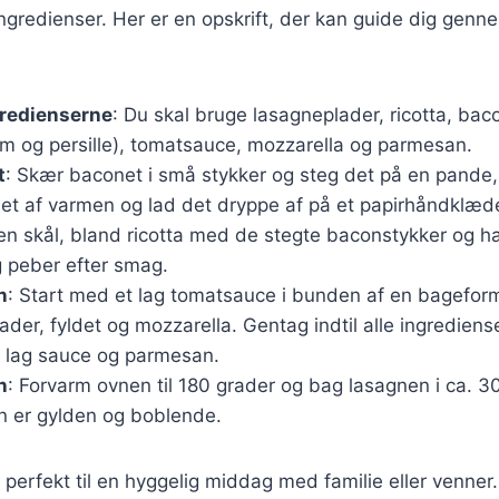
redienser. Her er en opskrift, der kan guide dig gennem
gredienserne
: Du skal bruge lasagneplader, ricotta, baco
um og persille), tomatsauce, mozzarella og parmesan.
t
: Skær baconet i små stykker og steg det på en pande, i
det af varmen og lad det dryppe af på et papirhåndklæd
I en skål, bland ricotta med de stegte baconstykker og h
g peber efter smag.
n
: Start med et lag tomatsauce i bunden af en bageform
ader, fyldet og mozzarella. Gentag indtil alle ingrediens
t lag sauce og parmesan.
n
: Forvarm ovnen til 180 grader og bag lasagnen i ca. 3
den er gylden og boblende.
perfekt til en hyggelig middag med familie eller venne