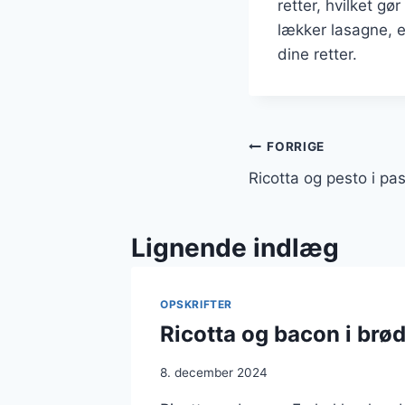
retter, hvilket gø
lækker lasagne, en
dine retter.
Indlægsnavi
FORRIGE
Ricotta og pesto i p
Lignende indlæg
OPSKRIFTER
Ricotta og bacon i brø
8. december 2024