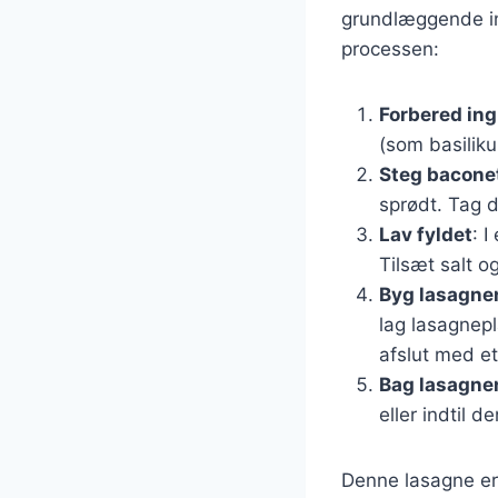
grundlæggende ing
processen:
Forbered in
(som basilik
Steg bacone
sprødt. Tag 
Lav fyldet
: 
Tilsæt salt o
Byg lasagne
lag lasagnepl
afslut med e
Bag lasagne
eller indtil 
Denne lasagne er 