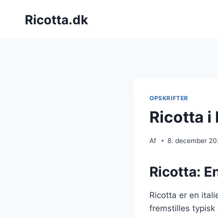
Fortsæt
Ricotta.dk
til
indhold
OPSKRIFTER
Ricotta 
Af
8. december 2
Ricotta: E
Ricotta er en ita
fremstilles typisk