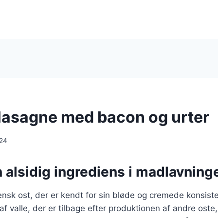
i lasagne med bacon og urter
024
n alsidig ingrediens i madlavning
liensk ost, der er kendt for sin bløde og cremede konsist
 af valle, der er tilbage efter produktionen af andre oste