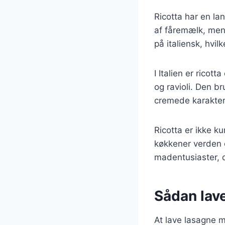
Ricotta har en lan
af fåremælk, men 
på italiensk, hvil
I Italien er ricot
og ravioli. Den 
cremede karakter v
Ricotta er ikke k
køkkener verden o
madentusiaster, 
Sådan lave
At lave lasagne m