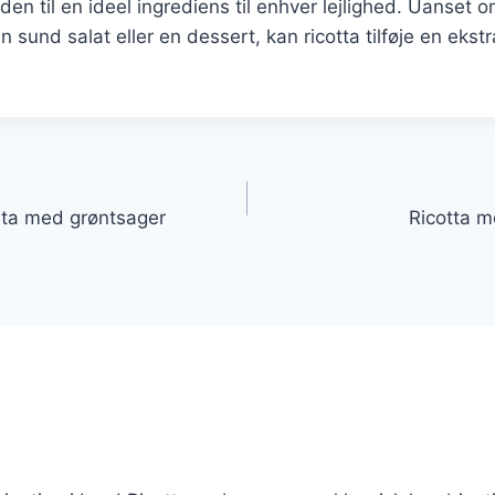
r den til en ideel ingrediens til enhver lejlighed. Uanset 
 sund salat eller en dessert, kan ricotta tilføje en ekstr
gation
asta med grøntsager
Ricotta m
d