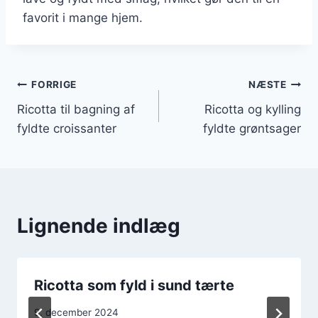
favorit i mange hjem.
Indlægsnavigation
FORRIGE
NÆSTE
Ricotta til bagning af
Ricotta og kylling
fyldte croissanter
fyldte grøntsager
Lignende indlæg
Ricotta som fyld i sund tærte
9. december 2024