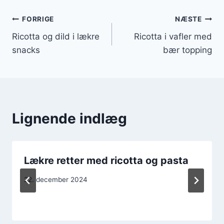
Indlægsnavigation
FORRIGE
NÆSTE
Ricotta og dild i lækre
Ricotta i vafler med
snacks
bær topping
Lignende indlæg
Lækre retter med ricotta og pasta
22. december 2024